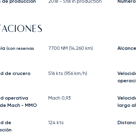
in de producción
2018
-
Still in production
Número 
TACIONES
ía
7700
NM (
14.260
km)
Alcance
(con reservas
d de crucero
516
kts (
956
km/h)
Veloci
operac
ad operativa
Mach
0,93
Velocid
de Mach - MMO
largo a
ad de
124
kts
Distanc
ación