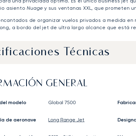
 para una privacidad óptima. Es el único business jet qu
rio asiento
Nuage
y sus ventanas XXL, que prometen un
ncantados de organizar vuelos privados a medida en 
ong, a bordo del jet de ultra largo alcance que está r
ificaciones Técnicas
RMACIÓN GENERAL
del modelo
Global 7500
Fabrica
ía de aeronave
Long Range Jet
Design