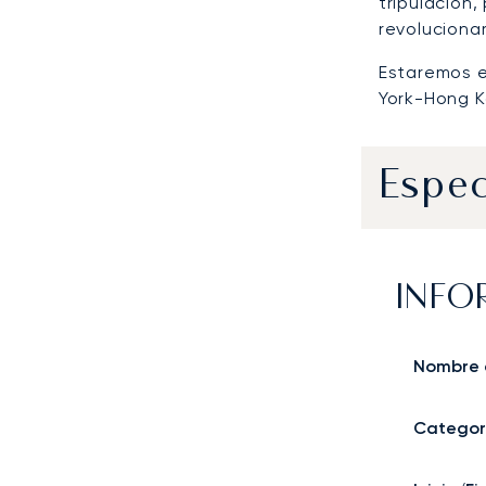
tripulación,
revoluciona
Estaremos e
York-Hong K
Espec
INFO
Nombre 
Categor