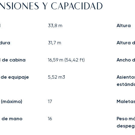
NSIONES Y CAPACIDAD
d
33,8
m
Altura
dura
31,7
m
Altura 
d de cabina
16,59
m (
54,42
ft)
Ancho d
 de equipaje
5,52
m3
Asiento
estánda
 (máximo)
17
Maleta
e de mano
16
Peso m
despeg