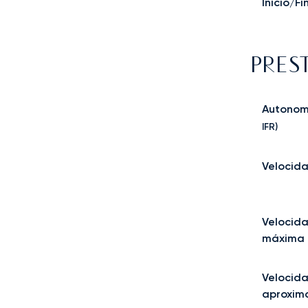
Inicio/F
PRES
Autonom
IFR)
Velocida
Velocid
máxima 
Velocid
aproxim