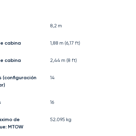
8,2
m
de cabina
1,88
m (
6,17
ft)
e cabina
2,44
m (
8
ft)
s (configuración
14
r)
s
16
áximo de
52.095
kg
ue: MTOW