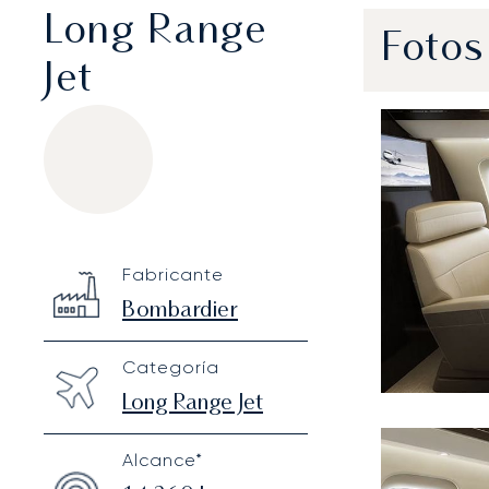
Long Range
Fotos
Jet
Bombardier Global 7500
Specification
Value
Fabricante
Technical specifications
Bombardier
Categoría
Long Range Jet
Alcance*