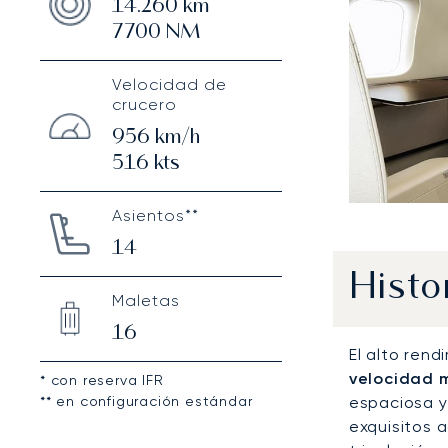
14.260
km
7700
NM
Velocidad de
crucero
956
km/h
516
kts
Asientos**
14
Histo
Maletas
16
El alto ren
velocidad 
* con reserva IFR
** en configuración estándar
espaciosa y
exquisitos 