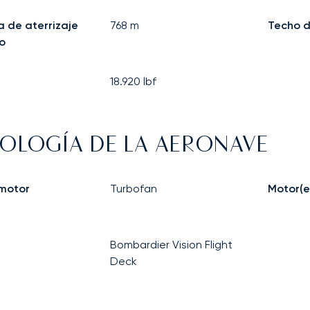
a de aterrizaje
768
m
Techo d
o
18.920
lbf
OLOGÍA DE LA AERONAVE
 motor
Turbofan
Motor(e
Bombardier Vision Flight
Deck