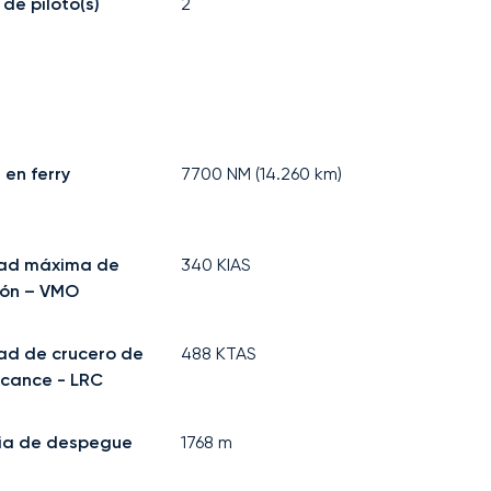
de piloto(s)
2
 en ferry
7700
NM (
14.260
km)
dad máxima de
340
KIAS
ión – VMO
ad de crucero de
488
KTAS
lcance - LRC
ia de despegue
1768
m