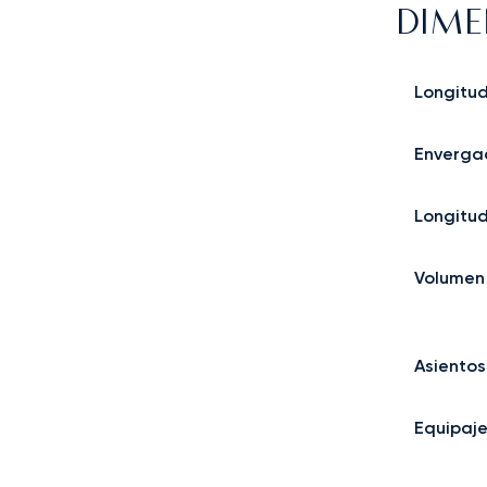
DIME
Longitu
Enverga
Longitu
Volumen
Asientos
Equipaj