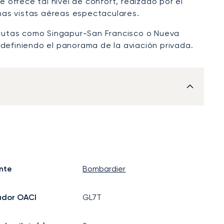
e ofrece tal nivel de confort, realzado por el
as vistas aéreas espectaculares.
rutas como Singapur-San Francisco o Nueva
edefiniendo el panorama de la aviación privada.
nte
Bombardier
ador OACI
GL7T