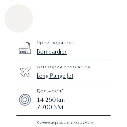
Bombardier Global 7500
Specification
Value
Производитель
Technical specifications
Bombardier
категория самолетов
Long Range Jet
Дальность*
14 260
km
7 700
NM
Крейсерская скорость