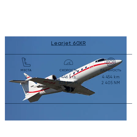
Learjet 60XR
МЕСТА
СКОРОСТЬ
ДАЛЬНОСТЬ
446
kts
4 454
km
7
826
km/h
2 405
NM