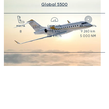
Global 5500
МЕСТА
СКОРОСТЬ
ДАЛЬНОСТЬ
516
kts
9 260
km
8
956
km/h
5 000
NM