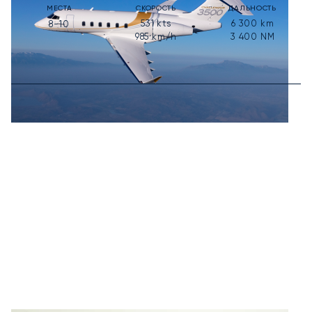
МЕСТА
СКОРОСТЬ
ДАЛЬНОСТЬ
531
kts
6 300
km
8-10
985
km/h
3 400
NM