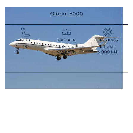
Global 6000
МЕСТА
СКОРОСТЬ
ДАЛЬНОСТЬ
504
kts
11 112
km
13
933
km/h
6 000
NM