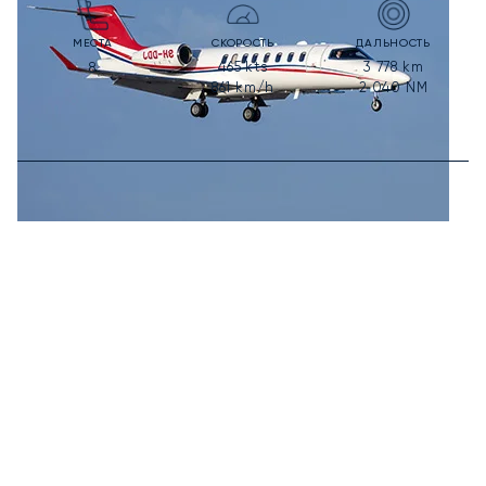
МЕСТА
СКОРОСТЬ
ДАЛЬНОСТЬ
465
kts
3 778
km
8
861
km/h
2 040
NM