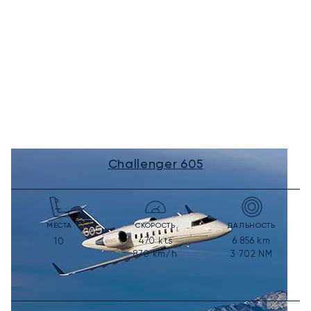
Challenger 605
МЕСТА
СКОРОСТЬ
ДАЛЬНОСТЬ
470
kts
6 856
km
10
870
km/h
3 702
NM