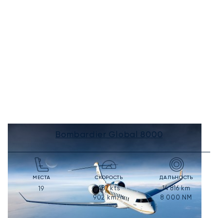
Bombardier Global 8000
МЕСТА
СКОРОСТЬ
ДАЛЬНОСТЬ
487
kts
14 816
km
19
902
km/h
8 000
NM