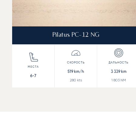
Pilatus PC-12 NG
519
km/h
3 339
km
6-7
280
kts
1 803
NM