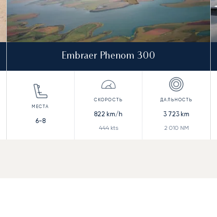
Embraer Phenom 300
822
km/h
3 723
km
6-8
444
kts
2 010
NM