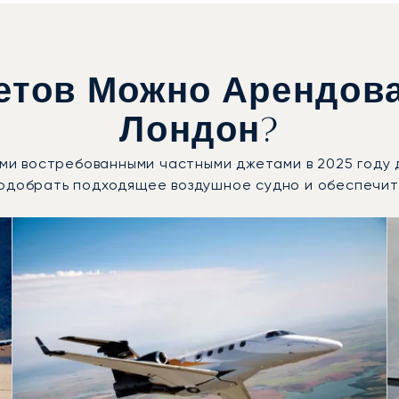
етов Можно Арендова
Лондон?
мыми востребованными частными джетами в 2025 году
подобрать подходящее воздушное судно и обеспечит
ных судов по числу полётных движений в 2025 году
Места
Дальность (км)