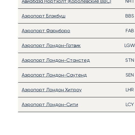
Авиабаза Нортхолт (Королевские ВВС)
NHT
Аэропорт Блэкбуш
BBS
Аэропорт Фарнборо
FAB
Аэропорт Лондон-Гатвик
LG
Аэропорт Лондон-Станстед
STN
Аэропорт Лондон-Саутенд
SEN
Аэропорт Лондон Хитроу
LHR
Аэропорт Лондон-Сити
LCY