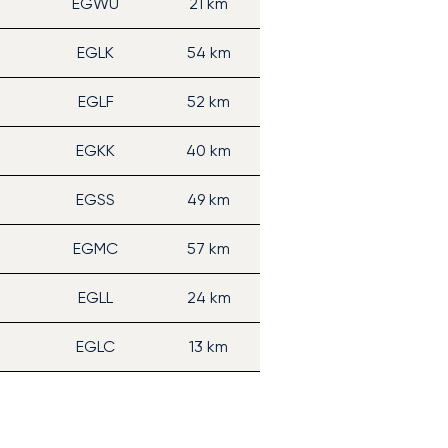
EGWU
21 km
EGLK
54 km
EGLF
52 km
W
EGKK
40 km
EGSS
49 km
EGMC
57 km
EGLL
24 km
EGLC
13 km