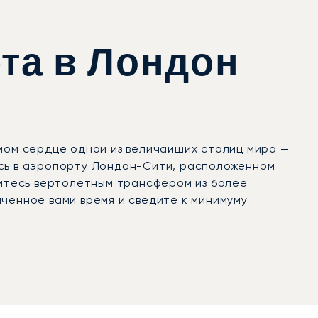
ета в Лондон
самом сердце одной из величайших столиц мира —
есь в аэропорту Лондон-Сити, расположенном
уйтесь вертолётным трансфером из более
ченное вами время и сведите к минимуму
о (FAB), Лутон (LTN), Станстед (STN) и Биггин-
к финансовым центрам; Фарнборо славится
Лондона всего за 30–45 минут, а Лутон и
го из этих аэропортов наша команда
мо в отель, офис или частную резиденцию.