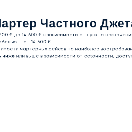
ла первым европейским брокером частной авиации,
сионализма. Это означает, что мы гарантируем вам
Чартер Частного Джет
 скачек Royal Ascot, выставки цветов в Челси, Недел
нфиденциальность.
00 € до 14 600 € в зависимости от пункта назначен
рбелью — от 14 600 €.
имости чартерных рейсов по наиболее востребован
ь ниже
или выше в зависимости от сезонности, досту