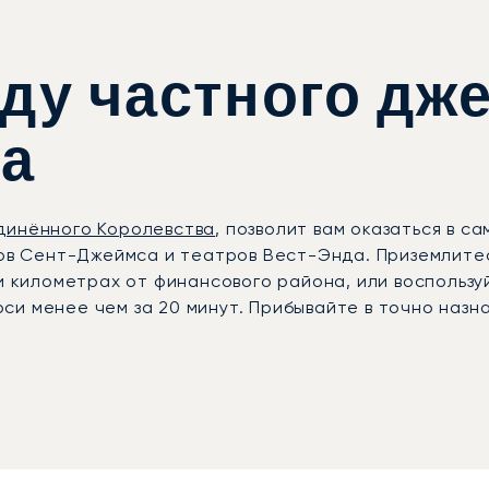
ду частного дж
на
динённого Королевства
, позволит вам оказаться в 
убов Сент-Джеймса и театров Вест-Энда. Приземлит
ти километрах от финансового района, или воспольз
и менее чем за 20 минут. Прибывайте в точно назна
опорты Лондона
, включая Лондон-Сити (LCY), Фарнбор
щества: Лондон-Сити обеспечивает быстрый доступ 
иации; из Биггин-Хилла можно добраться до центра 
ральных джетов и работают круглосуточно. Из любо
водителем или вертолёте, который доставит вас пря