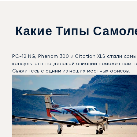
Какие Типы Самол
PC-12 NG, Phenom 300 и Citation XLS стали са
консультант по деловой авиации поможет вам 
Свяжитесь с одним из наших местных офисов
.
Лондон : 3 наиболее востребованные модели воздуш
Фото воздушного судна
Модель воздушного судна
Скорость (км/ч)
Скорость (узлы)
Дальность (NM)