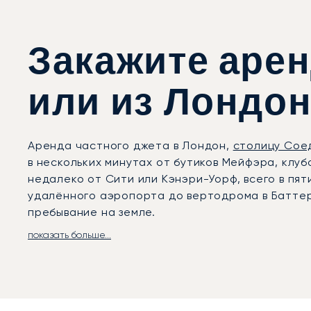
Закажите арен
или из Лондо
Аренда частного джета в Лондон,
столицу Сое
в нескольких минутах от бутиков Мейфэра, кл
недалеко от Сити или Кэнэри-Уорф, всего в пя
удалённого аэропорта до вертодрома в Баттерс
пребывание на земле.
показать больше...
LunaJets организует частные рейсы во
все аэр
Хилл (BQH). Каждый из них имеет свои преиму
первоклассной инфраструктурой для частной ав
Станстед идеально подходят для дальнемагист
организует для вас трансфер на автомобиле с 