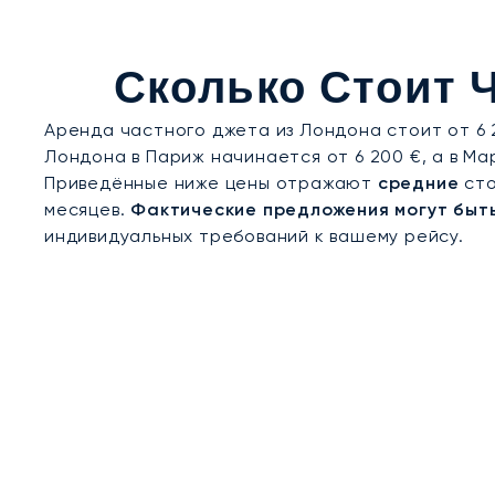
Обладая двадцатилетним опытом, LunaJets ста
высочайших стандартов безопасности и профес
Сколько Стоит 
загруженные недели года — во время Уимблдона,
своевременное прибытие, комфорт и полную ко
Аренда частного джета из Лондона стоит от 6 2
Лондона в Париж начинается от 6 200 €, а в Ма
Приведённые ниже цены отражают
средние
сто
месяцев.
Фактические предложения могут быт
индивидуальных требований к вашему рейсу.