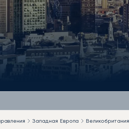
правления
Западная Европа
Великобритани