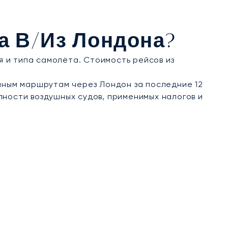
 получившим сертификат Argus® — знак
 доступ к перелётам в Лондон даже в самые
а В/из Лондона?
и моды и ярмарки Frieze, — обеспечивая
ия и типа самолёта. Стоимость рейсов из
ным маршрутам через Лондон за последние 12
пности воздушных судов, применимых налогов и