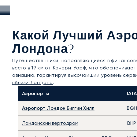
Какой Лучший Аэро
Лондона?
Путешественники, направляющиеся в финансов
всего в 19 км от Кэнэри-Уорф, что обеспечива
авиацию, гарантируя высочайший уровень серв
вблизи Лондона
.
Аэропорты
IATA
Аэропорт Лондон Биггин Хилл
BQH
Лондонский вертодром
BHP