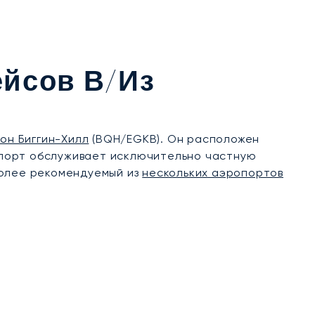
ейсов В/из
он Биггин-Хилл
(BQH/EGKB). Он расположен
ропорт обслуживает исключительно частную
более рекомендуемый из
нескольких аэропортов