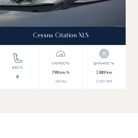
Cessna Citation XLS
798
km/h
3 889
km
8
431
kts
2 100
NM