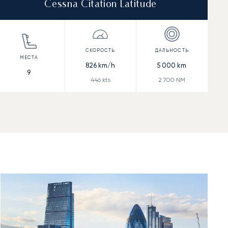
Cessna Citation Latitude
826
km/h
5 000
km
9
446
kts
2 700
NM