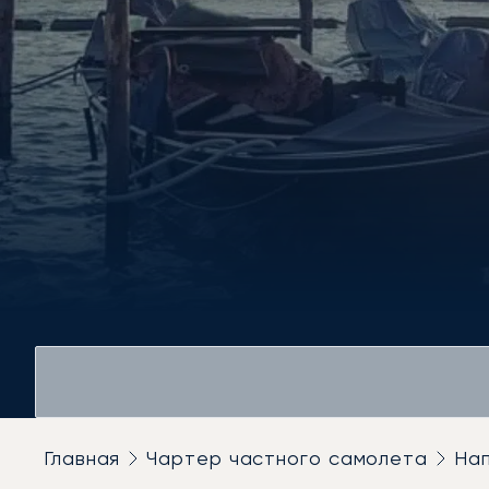
Главная
Чартер частного самолета
На