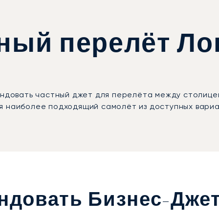
тный перелёт Л
рендовать частный джет для перелёта между столице
я наиболее подходящий самолёт из доступных вариа
ендовать Бизнес-Дже