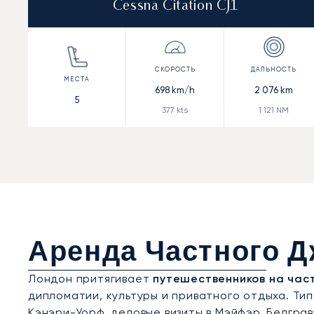
Cessna Citation CJ1
698
km/h
2 076
km
5
377
kts
1 121
NM
Аренда Частного Д
Лондон притягивает
путешественников на час
дипломатии, культуры и приватного отдыха. Ти
Кэнэри-Уорф, деловые визиты в Мэйфэр, Белгра