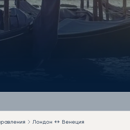
правления
Лондон ↔ Венеция