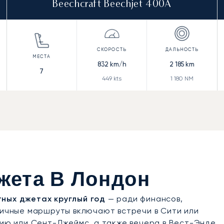
Beechcraft Beechjet 400A
832
km/h
2 185
km
7
449
kts
1 180
NM
жета В Лондон
тных джетах круглый год
— ради финансов,
пичные маршруты включают встречи в Сити или
вию или Сент-Джеймс, а также вечера в Вест-Энде.