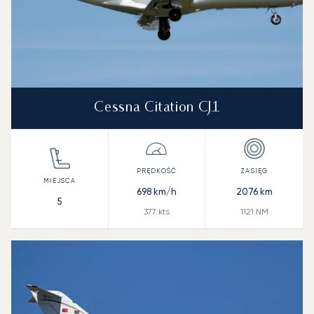
Cessna Citation CJ1
698
km/h
2076
km
5
377
kts
1121
NM