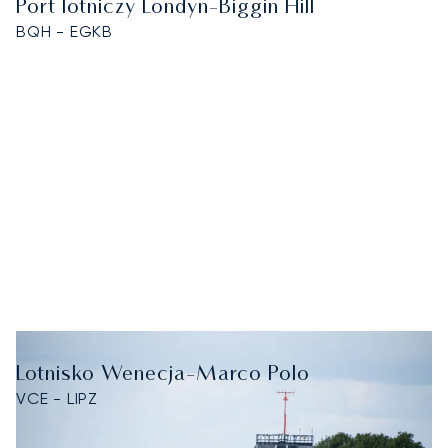
Port lotniczy Londyn-Biggin Hill
BQH - EGKB
Lotnisko Wenecja-Marco Polo
VCE - LIPZ