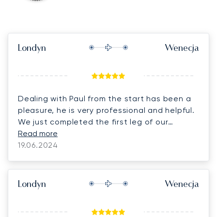
Londyn
Wenecja
Dealing with Paul from the start has been a
pleasure, he is very professional and helpful.
We just completed the first leg of our
journey and everything was perfect. Thank
Read more
you LunaJets, we couldn’t have hoped for a
19.06.2024
better experience!
Londyn
Wenecja