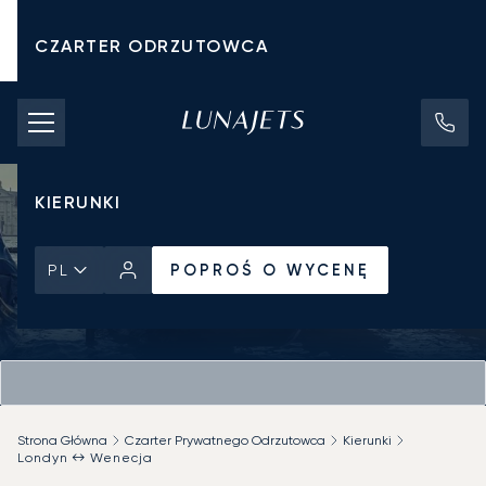
CZARTER ODRZUTOWCA
KOSZTY CZARTERU
PRYWATNE ODRZUTOWCE
KIERUNKI
POPROŚ O WYCENĘ
PL
Strona Główna
Czarter Prywatnego Odrzutowca
Kierunki
Londyn ↔ Wenecja