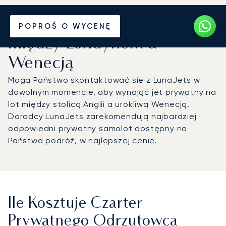
Wynajmij jet prywatny
POPROŚ O WYCENĘ
między Londynem a
Wenecją
Mogą Państwo skontaktować się z LunaJets w
dowolnym momencie, aby wynająć jet prywatny na
lot między stolicą Anglii a urokliwą Wenecją.
Doradcy LunaJets zarekomendują najbardziej
odpowiedni prywatny samolot dostępny na
Państwa podróż, w najlepszej cenie.
Ile Kosztuje Czarter
Prywatnego Odrzutowca