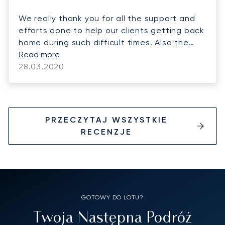
We really thank you for all the support and
efforts done to help our clients getting back
home during such difficult times. Also the
last minute changes in Russia were handled
Read more
with great timing and efficiency. We have
28.03.2020
worked already in the past with you and
when needed we will definitely contact you
again. Special thanks to Sofia who was very
supportive and always available even during
PRZECZYTAJ WSZYSTKIE
the weekend and extra hours. We really
RECENZJE
appreciated it.
GOTOWY DO LOTU?
Twoja Następna Podróż