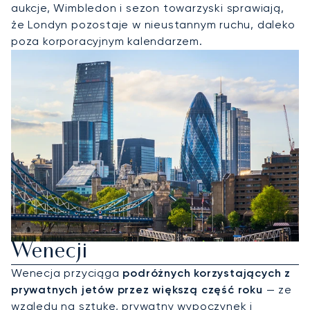
aukcje, Wimbledon i sezon towarzyski sprawiają,
że Londyn pozostaje w nieustannym ruchu, daleko
poza korporacyjnym kalendarzem.
Wynajmij Jet Prywatny Do
Wenecji
Wenecja przyciąga
podróżnych korzystających z
prywatnych jetów przez większą część roku
— ze
względu na sztukę, prywatny wypoczynek i