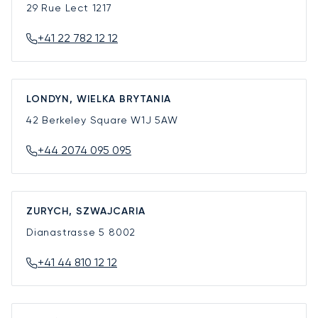
29 Rue Lect
1217
+41 22 782 12 12
LONDYN, WIELKA BRYTANIA
42 Berkeley Square
W1J 5AW
+44 2074 095 095
ZURYCH, SZWAJCARIA
Dianastrasse 5
8002
+41 44 810 12 12