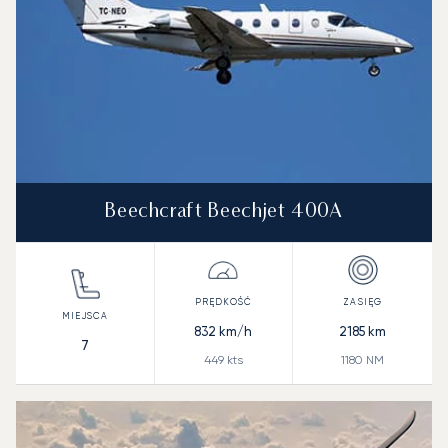
Beechcraft Beechjet 400A
832
km/h
2185
km
7
449
kts
1180
NM