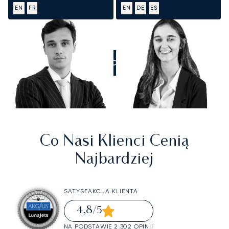
EN
FR
EN
DE
ES
ZADZWOŃCIE DO NAS
Co Nasi Klienci Cenią
Najbardziej
SATYSFAKCJA KLIENTA
4,8
/5
NA PODSTAWIE 2 302 OPINII