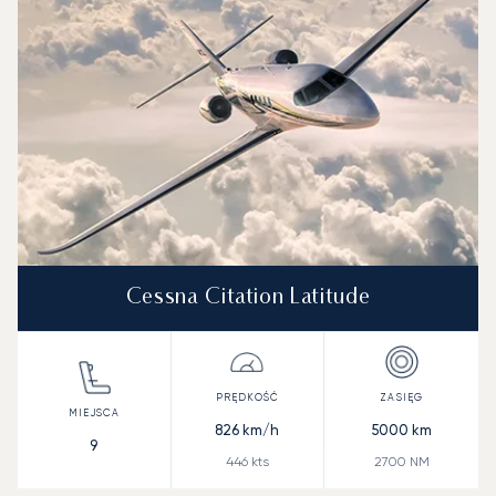
Cessna Citation Latitude
826
km/h
5000
km
9
446
kts
2700
NM