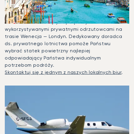
Wenecją?
W 2025 roku Citation CJ1, Beechjet 400A i
Citation Latitude były najczęściej
wykorzystywanymi prywatnymi odrzutowcami na
trasie Wenecja — Londyn. Dedykowany doradca
ds. prywatnego lotnictwa pomoże Państwu
wybrać statek powietrzny najlepiej
odpowiadający Państwa indywidualnym
potrzebom podróży.
Skontaktuj się z jednym z naszych lokalnych biur
.
3 najpopularniejsze modele samolotów według liczby opera
Zdjęcie samolotu
Model samolotu
Miejsca
Prędkość (km/h)
Prędkość (węzły)
Zasięg (km)
Zasięg (NM)