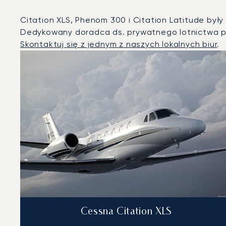
Citation XLS, Phenom 300 i Citation Latitude był
Dedykowany doradca ds. prywatnego lotnictwa p
Skontaktuj się z jednym z naszych lokalnych biur
.
Wenecja : 3 najpopularniejsze modele statków powietrz
Zdjęcie samolotu
Model samolotu
Miejsca
Prędkość (km/h)
Prędkość (węzły)
Zasięg (km)
Zasięg (NM)
Cessna Citation XLS