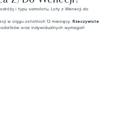
wca Z/do Wenecji?
odróży i typu samolotu. Loty z Wenecji do
cji w ciągu ostatnich 12 miesięcy.
Rzeczywiste
 podatków oraz indywidualnych wymagań