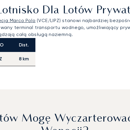
e Lotnisko Dla Lotów Pryw
cja Marco Polo
(VCE/LIPZ) stanowi najbardziej bezpoś
wany terminal transportu wodnego, umożliwiający pryw
dzają całą obsługą naziemną.
AO
Dist.
Z
8 km
otów Mogę Wyczarterować