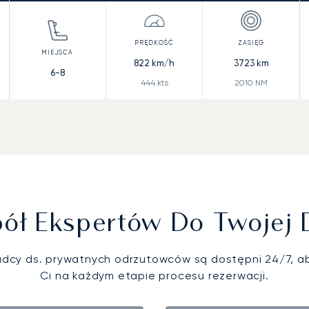
822
km/h
3723
km
6-8
444
kts
2010
NM
ół Ekspertów Do Twojej 
adcy ds. prywatnych odrzutowców są dostępni 24/7, 
Ci na każdym etapie procesu rezerwacji.