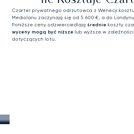
Ile Kosztuje Cza
z pokładu jeta do pałacu.
Czarter prywatnego odrzutowca z Wenecji kosztuje
Mediolanu zaczynają się od 5 600 €, a do Londynu
Poniższe ceny odzwierciedlają
średnie
koszty cza
wyceny mogą być niższe
lub wyższe w zależnośc
dotyczących lotu.