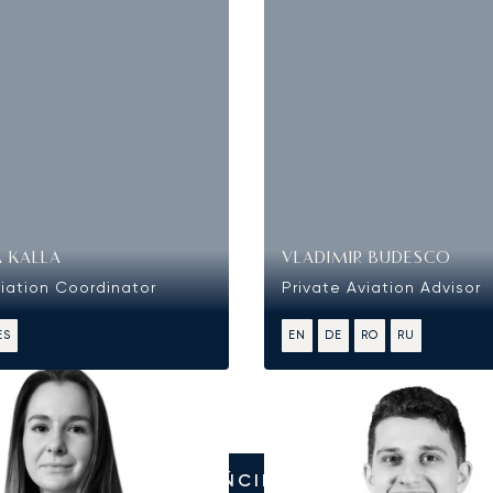
 KALLA
VLADIMIR BUDESCO
viation Coordinator
Private Aviation Advisor
ES
EN
DE
RO
RU
ZADZWOŃCIE DO NAS