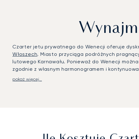
Wynajmi
Czarter jetu prywatnego do Wenecji oferuje dyskr
Włoszech
. Miasto przyciąga podróżnych pragnąc
lutowego Karnawału. Ponieważ do Wenecji można
zgodnie z własnym harmonogramem i kontynuowan
pokaż więcej...
LunaJets organizuje loty prywatne na lotnisko 
oraz usługi concierge.
Z przystani przy terminal
lub na wyspie Giudecca, czyniąc transfer integ
obsługują samochody z szoferem, podczas gdy tr
drogą powietrzną zajmuje około 35 minut, w poró
Dzięki dwudziestoletniemu doświadczeniu, LunaJe
rygorystycznym przestrzeganiu norm bezpieczeńs
Biennale, Festiwalu Filmowego czy Karnawału, a t