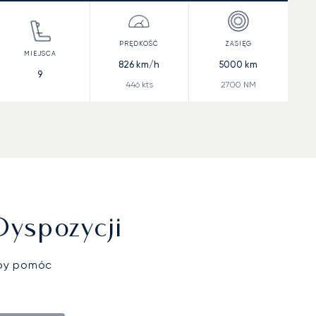
826
km/h
5000
km
9
446
kts
2700
NM
Dyspozycji
aby pomóc