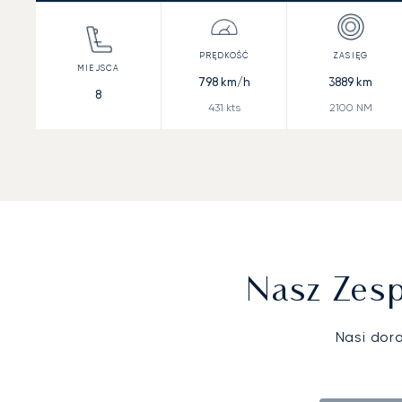
798
km/h
3889
km
8
431
kts
2100
NM
Nasz Zesp
Nasi dor