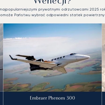
Wenecji?
y najpopularniejszymi prywatnymi odrzutowcami 2025 ro
omoże Państwu wybrać odpowiedni statek powietrzny 
nych według liczby operacji lotniczych w 2025 roku
Embraer Phenom 300