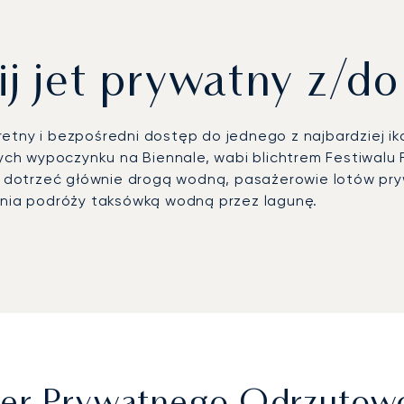
j jet prywatny z/do
etny i bezpośredni dostęp do jednego z najbardziej i
ych wypoczynku na Biennale, wabi blichtrem Festiwal
 dotrzeć głównie drogą wodną, pasażerowie lotów pry
ia podróży taksówką wodną przez lagunę.
Marco Polo w Wenecji (VCE), którego terminal lotnic
u prywatne taksówki wodne zabierają gości bezpośredn
ralną częścią weneckiego doświadczenia. W przypadku 
ansfer helikopterem zapewnia dostęp do regionalnych 
wnaniu do kilku godzin jazdy samochodem.
ts jest pierwszym europejskim brokerem czarterowym, 
twa i standardów obsługi. W Wenecji to doświadczen
akże koordynację pozwoleń i usług FBO oraz dyskretne 