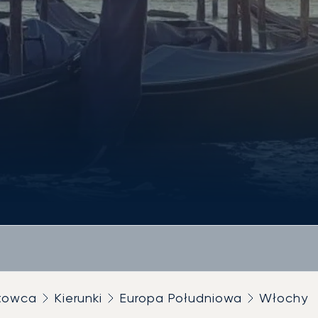
utowca
Kierunki
Europa Południowa
Włochy