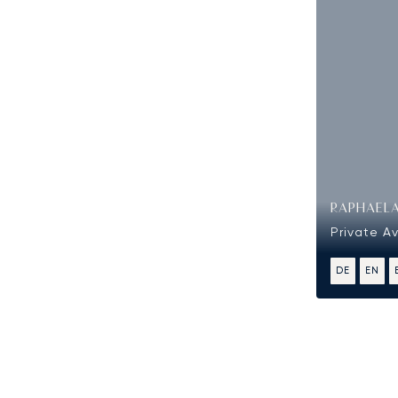
RAPHAELA
Private A
DE
EN