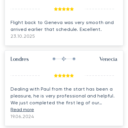
Flight back to Geneva was very smooth and
arrived earlier that schedule. Excellent.
23.10.2025
Londres
Venecia
Dealing with Paul from the start has been a
pleasure, he is very professional and helpful.
We just completed the first leg of our
journey and everything was perfect. Thank
Read more
you LunaJets, we couldn’t have hoped for a
19.06.2024
better experience!