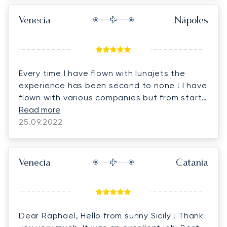
Venecia
Nápoles
Every time I have flown with lunajets the
experience has been second to none ! I have
flown with various companies but from start
to finish these guys are first class 🙏 first
Read more
thing in the morning last thing at night
25.09.2022
nothing is too much trouble. Special mention
to Augustin Annecca different class mate 🙏
Thank you all 👌
Venecia
Catania
Dear Raphael, Hello from sunny Sicily ! Thank