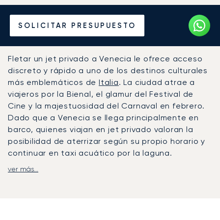
Alquile un Jet Privado
SOLICITAR PRESUPUESTO
desde o hacia Venecia
Fletar un jet privado a Venecia le ofrece acceso
discreto y rápido a uno de los destinos culturales
más emblemáticos de
Italia
. La ciudad atrae a
viajeros por la Bienal, el glamur del Festival de
Cine y la majestuosidad del Carnaval en febrero.
Dado que a Venecia se llega principalmente en
barco, quienes viajan en jet privado valoran la
posibilidad de aterrizar según su propio horario y
continuar en taxi acuático por la laguna.
ver más...
LunaJets gestiona vuelos en jet privado al
Aeropuerto Marco Polo de Venecia (VCE), cuya
terminal de aviación privada cuenta con salas
VIP y asistencia exclusiva
. Desde el muelle de la
terminal, los taxis acuáticos trasladan a los