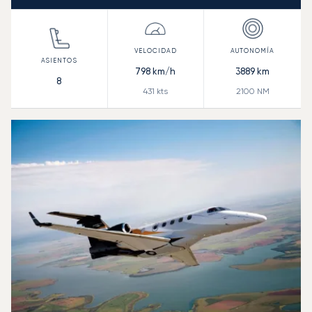
798
km/h
3889
km
8
431
kts
2100
NM