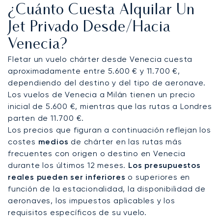
¿Cuánto Cuesta Alquilar Un
pasajeros directamente a las residencias a orillas
del Gran Canal o de la Giudecca, convirtiendo el
Jet Privado Desde/hacia
traslado en parte de la experiencia veneciana.
Venecia?
Para itinerarios más largos, hay coches con chófer
disponibles en tierra firme, y helicópteros que
Fletar un vuelo chárter desde Venecia cuesta
permiten acceder a enclaves como Cortina
aproximadamente entre 5.600 € y 11.700 €,
d'Ampezzo, a unos 35 minutos de vuelo.
dependiendo del destino y del tipo de aeronave.
Los vuelos de Venecia a Milán tienen un precio
Como primer bróker de aviación privada europeo
inicial de 5.600 €, mientras que las rutas a Londres
con certificación Argus®, LunaJets garantiza
parten de 11.700 €.
llegadas puntuales durante eventos como la
Los precios que figuran a continuación reflejan los
Bienal, el Festival de Cine o el Carnaval,
costes
medios
de chárter en las rutas más
coordinando permisos, servicios FBO (de aviación
frecuentes con origen o destino en Venecia
privada) y traslados discretos del jet al palazzo.
durante los últimos 12 meses.
Los presupuestos
reales pueden ser inferiores
o superiores en
función de la estacionalidad, la disponibilidad de
aeronaves, los impuestos aplicables y los
requisitos específicos de su vuelo.