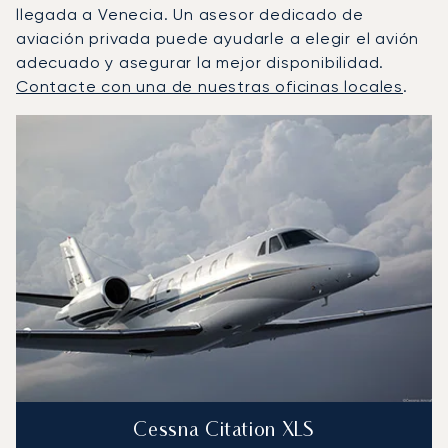
llegada a Venecia. Un asesor dedicado de
aviación privada puede ayudarle a elegir el avión
adecuado y asegurar la mejor disponibilidad.
Contacte con una de nuestras oficinas locales
.
Venecia : Los 3 modelos de aeronave más operados por 
Foto de la aeronave
Modelo de aeronave
Asientos
Velocidad (km/h)
Velocidad (nudos)
Autonomía (km
Autonomía (NM)
Cessna Citation XLS