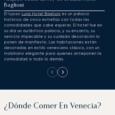
Baglioni
U
c
El lujoso
Luna Hotel Baglioni
es un palacio
R
histórico de cinco estrellas con todas las
e
comodidades que cabe esperar. El hotel fue en
n
su día un auténtico palacio, y su encanto, su
b
servicio impecable y su cuidada decoración lo
me
ponen de manifiesto. Las habitaciones están
decoradas en estilo veneciano clásico, con un
mobiliario elegante para quienes anteponen la
comodidad a todo lo demás.
¿Dónde Comer En Venecia?