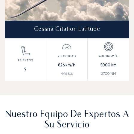
Cessna Citation Latitude
826
km/h
5000
km
9
446
kts
2700
NM
Nuestro Equipo De Expertos A
Su Servicio