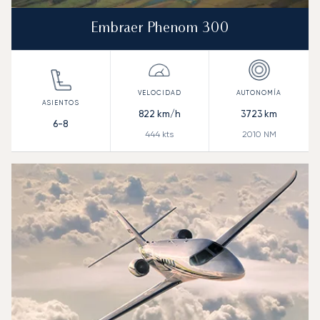
Embraer Phenom 300
822
km/h
3723
km
6-8
444
kts
2010
NM