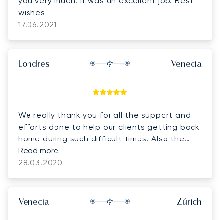
you very much. It was an excellent job. Best
wishes
17.06.2021
Londres
Venecia
We really thank you for all the support and
efforts done to help our clients getting back
home during such difficult times. Also the
last minute changes in Russia were handled
Read more
with great timing and efficiency. We have
28.03.2020
worked already in the past with you and
when needed we will definitely contact you
again. Special thanks to Sofia who was very
Venecia
Zúrich
supportive and always available even during