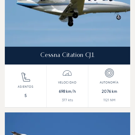
Cessna Citation CJ1
698
km/h
2076
km
5
377
kts
1121
NM