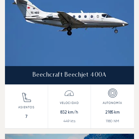
Beechcraft Beechjet 400A
832
km/h
2185
km
7
449
kts
1180
NM