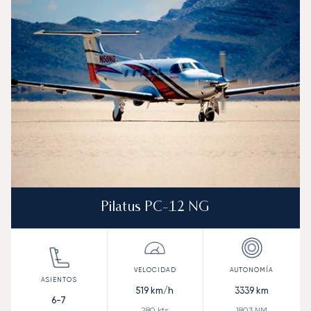
Pilatus PC-12 NG
519
km/h
3339
km
6-7
280
kts
1803
NM