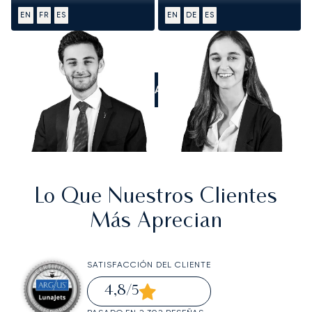
EN
FR
ES
EN
DE
ES
LLÁMANOS
Lo Que Nuestros Clientes
Más Aprecian
SATISFACCIÓN DEL CLIENTE
4,8
/5