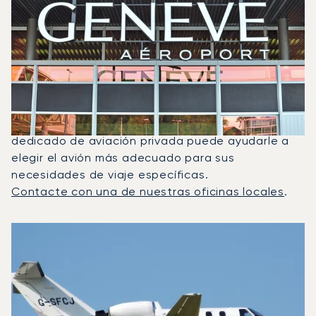
¿Qué Jets Privados Se
Alquilan Con Más Frecuencia
Entre Venecia Y Ginebra?
En 2025, el Citation CJ1, el Beechjet 400A y el PC-
12 NG fueron los jets privados más utilizados para
vuelos entre Ginebra y Venecia. Un asesor
dedicado de aviación privada puede ayudarle a
elegir el avión más adecuado para sus
necesidades de viaje específicas.
Contacte con una de nuestras oficinas locales
.
Los 3 modelos de aeronave más frecuentes por número de
Foto de la aeronave
Modelo de aeronave
Asientos
Velocidad (km/h)
Velocidad (nudos)
Autonomía (km
Autonomía (NM)