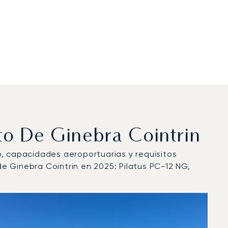
to De Ginebra Cointrin
lo, capacidades aeroportuarias y requisitos
e Ginebra Cointrin en 2025: Pilatus PC-12 NG,
en 2025