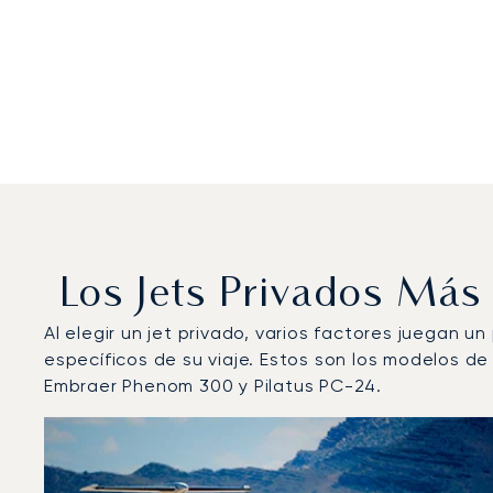
Los Jets Privados Más
Al elegir un jet privado, varios factores juegan u
específicos de su viaje. Estos son los modelos d
Embraer Phenom 300 y Pilatus PC-24.
Aeropuerto de Ginebra Cointrin : Los 3 modelos de a
Foto de la aeronave
Modelo de aeronave
Movimiento
Asientos
Velocidad (km/h)
Veloc
Autonomía (km)
Autonomía (NM)