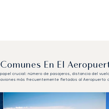
 Comunes En El Aeropuer
n papel crucial: número de pasajeros, distancia del vue
e aviones más frecuentemente fletados al Aeropuerto d
eronave más operados por número de movimientos de vuelo 
s de vuelo en 2025
idad (nudos)