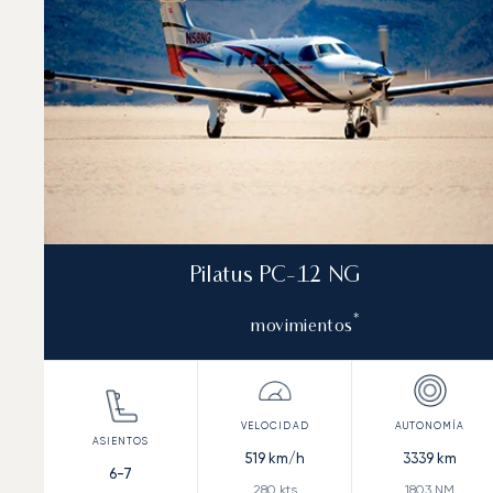
Pilatus PC-12 NG
*
movimientos
519
km/h
3339
km
6-7
280
kts
1803
NM