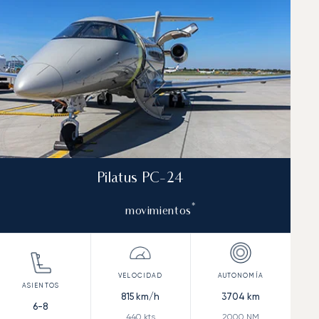
Pilatus PC-24
*
movimientos
815
km/h
3704
km
6-8
440
kts
2000
NM