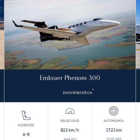
Embraer Phenom 300
*
movimientos
822
km/h
3723
km
6-8
444
kts
2010
NM