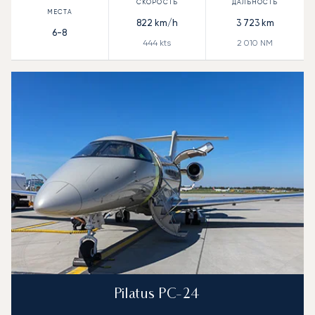
822
km/h
3 723
km
6-8
444
kts
2 010
NM
Pilatus PC-24