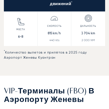
*
движений
815
km/h
3 704
km
6-8
440
kts
2 000
NM
*
Количество вылетов и прилётов в 2025 году
Аэропорт Женевы Куантран
VIP-Терминалы (FBO) В
Аэропорту Женевы