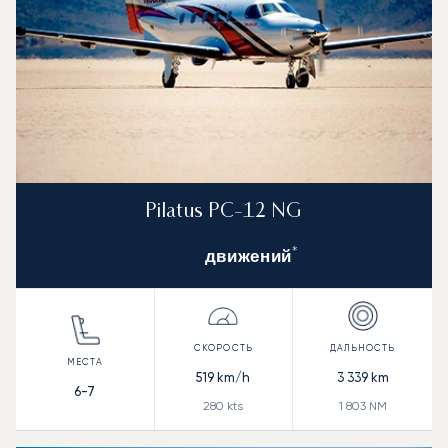
Pilatus PC-12 NG
*
движений
519
km/h
3 339
km
6-7
280
kts
1 803
NM