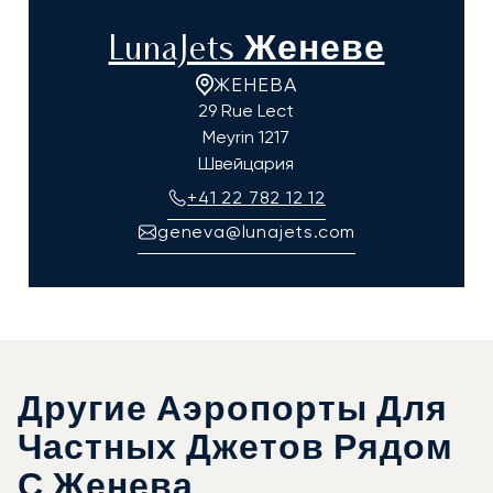
LunaJets Женеве
ЖЕНЕВА
29 Rue Lect
Meyrin
1217
Швейцария
+41 22 782 12 12
geneva@lunajets.com
Другие Аэропорты Для
Частных Джетов Рядом
С Женева