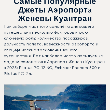
Самые Популярные
Джеты Аэропортa
Женевы Куантран
При выборе частного самолёта для вашего
путешествия несколько факторов играют
ключевую роль: количество пассажиров,
дальность полёта, возможности аэропорта и
специфические требования вашего
путешествия. Вот наиболее часто арендуемые
модели самолётов в Аэропорт Женевы Куантран
в 2025: Pilatus PC-12 NG, Embraer Phenom 300 и
Pilatus PC-24.
Аэропорт Женевы Куантран : 3 наиболее востребованны
Фото воздушного судна
Модель воздушного судна
Пол
Места
Скорость (км/ч)
Дальность (км)
Дальность (NM)