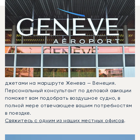
Какие Типы Самолетов
Я Могу Арендовать Для
Перелета Между
Венецией И Женевой?
В 2025 году Citation CJ1, Beechjet 400A и PC-12
NG стали наиболее востребованными частными
джетами на маршруте Женева — Венеция.
Персональный консультант по деловой авиации
поможет вам подобрать воздушное судно, в
полной мере отвечающее вашим потребностям
в поездке.
Свяжитесь с одним из наших местных офисов
.
3 наиболее востребованных воздушных судна по количе
Фото воздушного судна
Модель воздушного судна