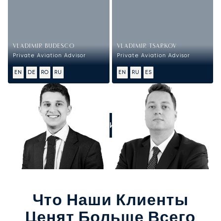
VLADIMIR BUDESCO
VLADIMIR TSARKOV
Private Aviation Advisor
Private Aviation Advisor
EN
DE
RO
RU
EN
RU
ES
ПОЗВОНИТЕ НАМ
Что Наши Клиенты
Ценят Больше Всего