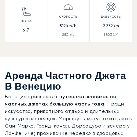
519
km/h
3 339
km
6-7
280
kts
1 803
NM
Аренда Частного Джета
В Венецию
Венеция привлекает
путешественников на
частных джетах большую часть года
— ради
искусства, приватного отдыха и длительных
культурных поездок. Маршруты могут охватывать
Сан-Марко, Гранд-канал, Дорсодуро и вечера у
Ла-Фениче; проживание нередко в дворцовых