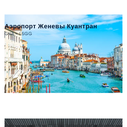
Аэропорт Женевы Куантран
GVA - LSGG