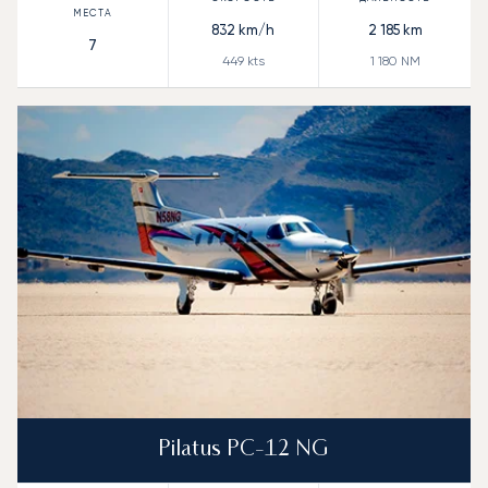
832
km/h
2 185
km
7
449
kts
1 180
NM
Pilatus PC-12 NG