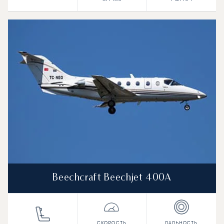
Beechcraft Beechjet 400A