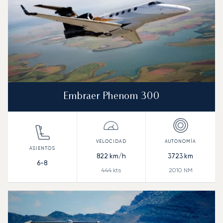
Embraer Phenom 300
822
km/h
3723
km
6-8
444
kts
2010
NM