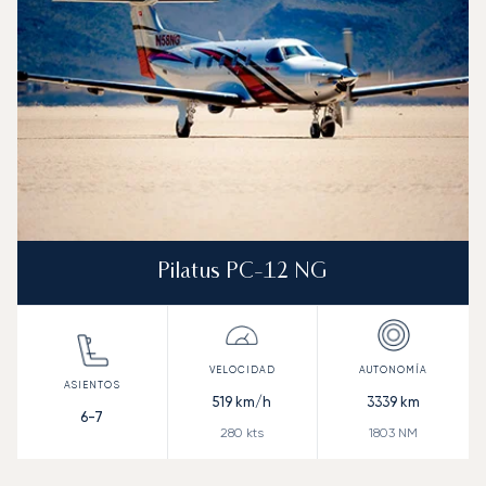
Pilatus PC-12 NG
519
km/h
3339
km
6-7
280
kts
1803
NM