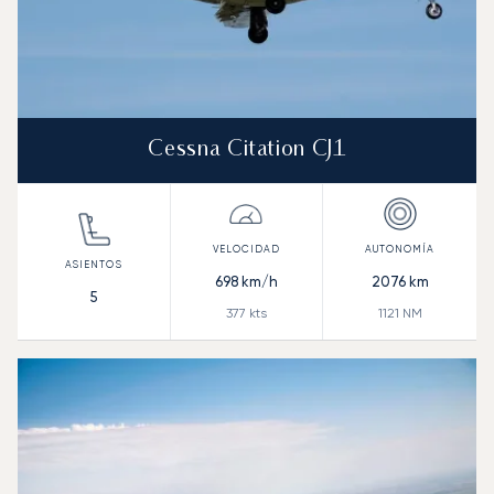
Cessna Citation CJ1
698
km/h
2076
km
5
377
kts
1121
NM