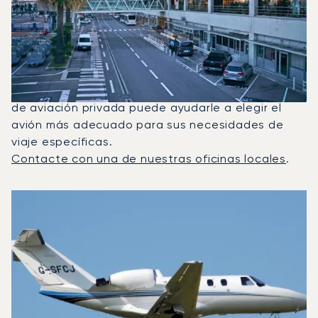
Alquilan Con Más Frecuencia
Entre Venecia Y Niza?
En 2025, el Citation CJ1, el Phenom 300 y el PC-12
NG fueron los jets privados más utilizados para
vuelos entre Niza y Venecia. Un asesor dedicado
de aviación privada puede ayudarle a elegir el
avión más adecuado para sus necesidades de
viaje específicas.
Contacte con una de nuestras oficinas locales
.
Los 3 modelos de aeronave más frecuentes por número de
Foto de la aeronave
Modelo de aeronave
Asientos
Velocidad (km/h)
Velocidad (nudos)
Autonomía (km
Autonomía (NM)