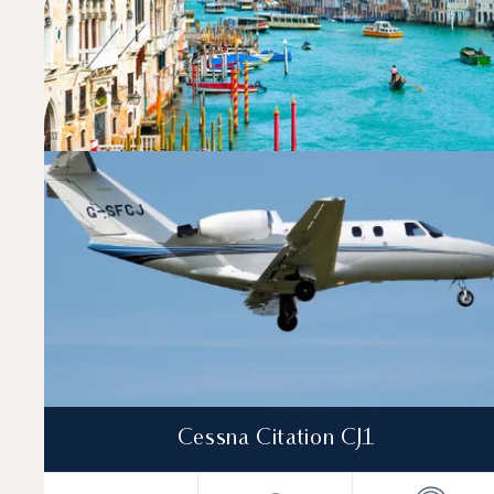
2025 waren Citation CJ1, Phenom 300 und PC-12 NG
Advisor hilft Ihnen, das passende Flugzeug für Ihr
Kontaktieren Sie eines unserer lokalen Büros
.
Top 3 Flugzeugmodelle nach Anzahl der Flugbewegung
Foto des Flugzeugs
Flugzeugmodell
Geschwindigkeit (km/h)
Geschwindigkeit (Knoten)
Rei
Reichweite (NM)
Cessna Citation CJ1