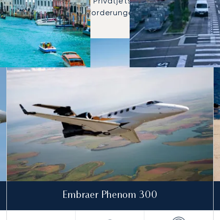
 die meistgenutzten Privatjets für Flüge zwischen Niz
e individuellen Reiseanforderungen zu finden.
en zwischen Venedig und Nizza im Jahr 2025
Sitze
chweite (km)
Embraer Phenom 300