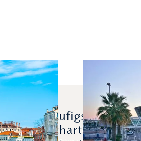
rden Am Häufigsten Zwisc
Gechartert?