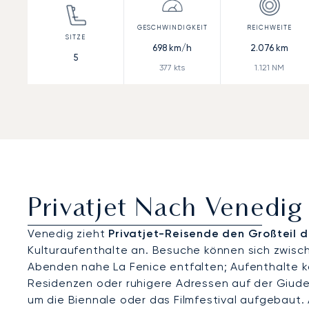
698
km/h
2.076
km
5
377
kts
1.121
NM
Privatjet Nach Venedig
Venedig zieht
Privatjet-Reisende den Großteil 
Kulturaufenthalte an. Besuche können sich zwis
Abenden nahe La Fenice entfalten; Aufenthalte ko
Residenzen oder ruhigere Adressen auf der Giud
um die Biennale oder das Filmfestival aufgebaut. 