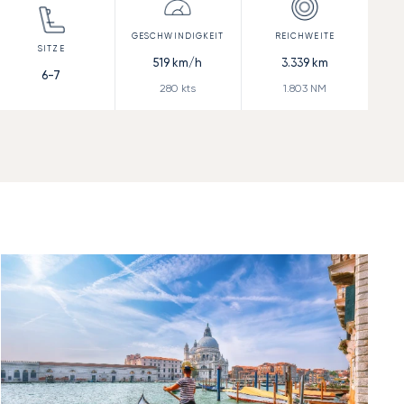
519
km/h
3.339
km
6-7
280
kts
1.803
NM