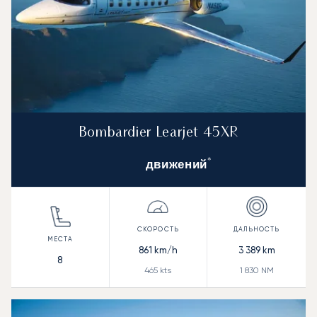
Bombardier Learjet 45XR
*
движений
861
km/h
3 389
km
8
465
kts
1 830
NM