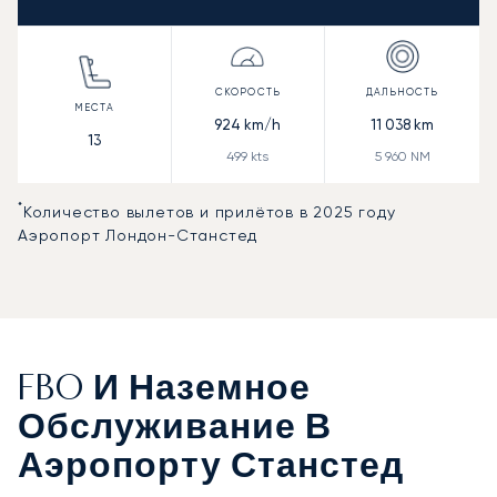
924
km/h
11 038
km
13
499
kts
5 960
NM
*
Количество вылетов и прилётов в 2025 году
Аэропорт Лондон-Станстед
FBO И Наземное
Обслуживание В
Аэропорту Станстед