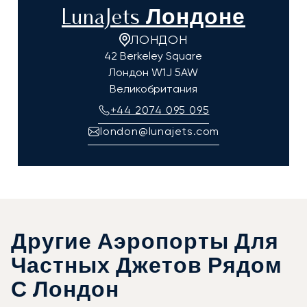
LunaJets Лондоне
ЛОНДОН
42 Berkeley Square
Лондон
W1J 5AW
Великобритания
+44 2074 095 095
london@lunajets.com
Другие Аэропорты Для
Частных Джетов Рядом
С Лондон