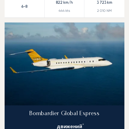
822
km/h
3 723
km
6-8
444
kts
2 010
NM
Bombardier Global Express
*
движений