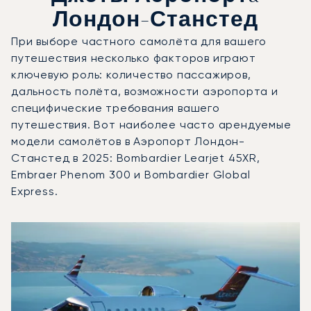
Лондон-Станстед
При выборе частного самолёта для вашего
путешествия несколько факторов играют
ключевую роль: количество пассажиров,
дальность полёта, возможности аэропорта и
специфические требования вашего
путешествия. Вот наиболее часто арендуемые
модели самолётов в Аэропорт Лондон-
Станстед в 2025: Bombardier Learjet 45XR,
Embraer Phenom 300 и Bombardier Global
Express.
Аэропорт Лондон-Станстед : 3 наиболее востребованн
Фото воздушного судна
Модель воздушного судна
Пол
Места
Скорость (км/ч)
Дальность (км)
Дальность (NM)