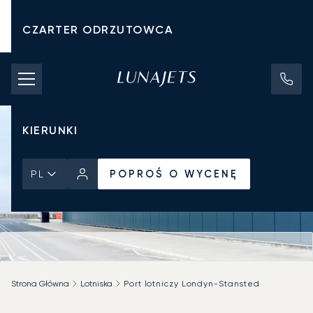
CZARTER ODRZUTOWCA
KOSZTY CZARTERU
PRYWATNE ODRZUTOWCE
KIERUNKI
POPROŚ O WYCENĘ
PL
Strona Główna
Lotniska
Port lotniczy Londyn-Stansted