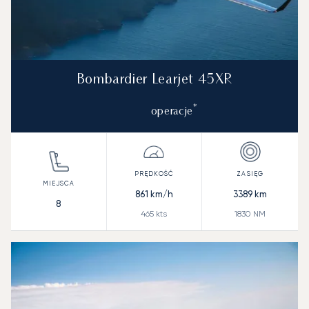
Bombardier Learjet 45XR
*
operacje
861
km/h
3389
km
8
465
kts
1830
NM