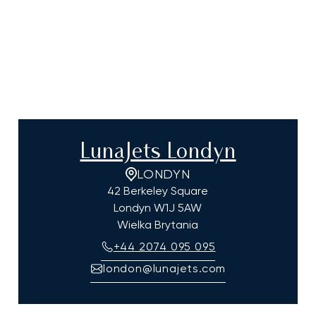
LunaJets Londyn
LONDYN
42 Berkeley Square
Londyn
W1J 5AW
Wielka Brytania
+44 2074 095 095
london@lunajets.com