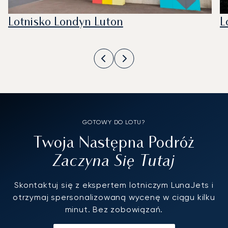
Lotnisko Londyn Luton
L
GOTOWY DO LOTU?
Twoja Następna Podróż
Zaczyna Się Tutaj
Skontaktuj się z ekspertem lotniczym LunaJets i
otrzymaj spersonalizowaną wycenę w ciągu kilku
minut. Bez zobowiązań.