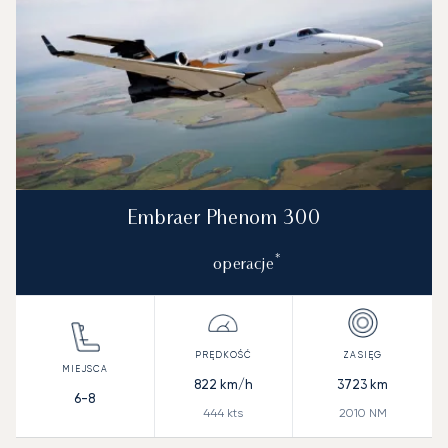
Embraer Phenom 300
*
operacje
822
km/h
3723
km
6-8
444
kts
2010
NM