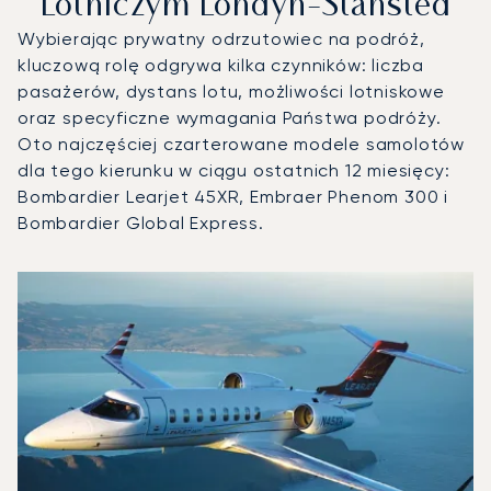
Lotniczym Londyn-Stansted
Wybierając prywatny odrzutowiec na podróż,
kluczową rolę odgrywa kilka czynników: liczba
pasażerów, dystans lotu, możliwości lotniskowe
oraz specyficzne wymagania Państwa podróży.
Oto najczęściej czarterowane modele samolotów
dla tego kierunku w ciągu ostatnich 12 miesięcy:
Bombardier Learjet 45XR, Embraer Phenom 300 i
Bombardier Global Express.
Port lotniczy Londyn-Stansted : 3 najpopularniejsze mode
Zdjęcie samolotu
Model samolotu
Operacje lotnicze w 20
Miejsca
Prędkość (km/h)
Prędkość (węzły)
Zasięg (km)
Zasięg (NM)