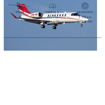
МЕСТА
СКОРОСТЬ
ДАЛЬНОСТЬ
465
kts
3 778
km
8
861
km/h
2 040
NM