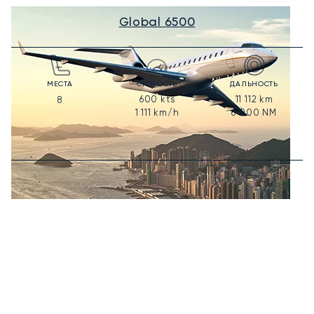
Global 6500
МЕСТА
СКОРОСТЬ
ДАЛЬНОСТЬ
600
kts
11 112
km
8
1 111
km/h
6 000
NM