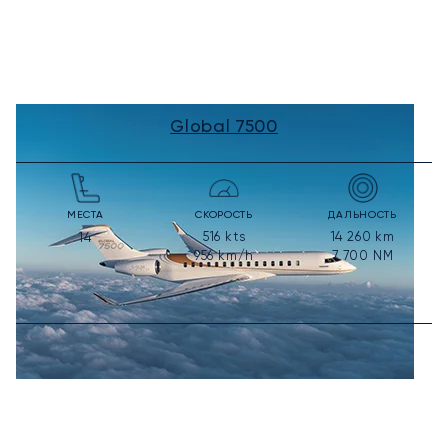
Global 7500
МЕСТА
СКОРОСТЬ
ДАЛЬНОСТЬ
516
kts
14 260
km
14
956
km/h
7 700
NM