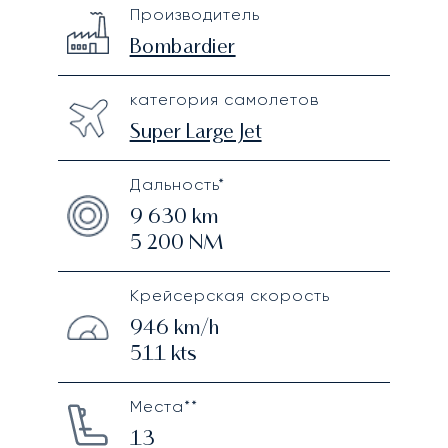
Bombardier Global 5000
Specification
Value
Производитель
Technical specifications
Bombardier
категория самолетов
Super Large Jet
Дальность*
9 630
km
5 200
NM
Крейсерская скорость
946
km/h
511
kts
Места**
13