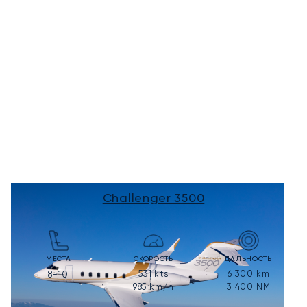
Challenger 3500
МЕСТА
СКОРОСТЬ
ДАЛЬНОСТЬ
531
kts
6 300
km
8-10
985
km/h
3 400
NM