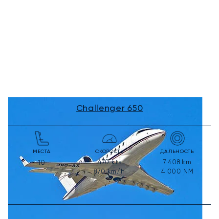
Challenger 650
МЕСТА
СКОРОСТЬ
ДАЛЬНОСТЬ
470
kts
7 408
km
10
870
km/h
4 000
NM