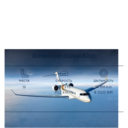
Bombardier Global 8000
МЕСТА
СКОРОСТЬ
ДАЛЬНОСТЬ
487
kts
14 816
km
19
902
km/h
8 000
NM