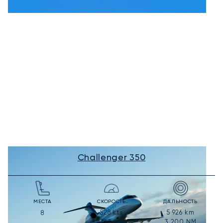
Challenger 350
МЕСТА
СКОРОСТЬ
ДАЛЬНОСТЬ
528
kts
5 926
km
8
978
km/h
3 200
NM