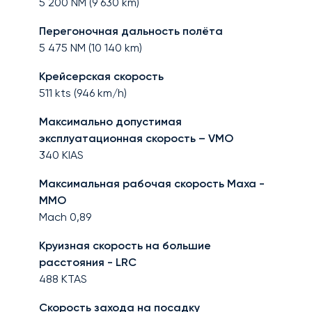
5 200
NM (
9 630
km)
Перегоночная дальность полёта
5 475
NM (
10 140
km)
Крейсерская скорость
511
kts (
946
km/h)
Максимально допустимая
эксплуатационная скорость – VMO
340
KIAS
Максимальная рабочая скорость Маха -
MMO
Mach
0,89
Круизная скорость на большие
расстояния - LRC
488
KTAS
Скорость захода на посадку