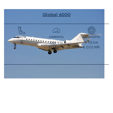
Global 6000
МЕСТА
СКОРОСТЬ
ДАЛЬНОСТЬ
504
kts
11 112
km
13
933
km/h
6 000
NM