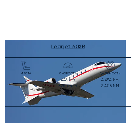
Learjet 60XR
МЕСТА
СКОРОСТЬ
ДАЛЬНОСТЬ
446
kts
4 454
km
7
826
km/h
2 405
NM