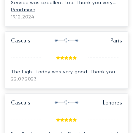
Service was excellent too. Thank you very
much and I look forward to working with you
Read more
guys again. A huge thank you to Charly who
19.12.2024
helped manage everything he was a
thorough professional and was available to
help out with issues throughout the process
Cascais
París
and explained everything with utmost detail.
The flight today was very good. Thank you
22.09.2023
Cascais
Londres