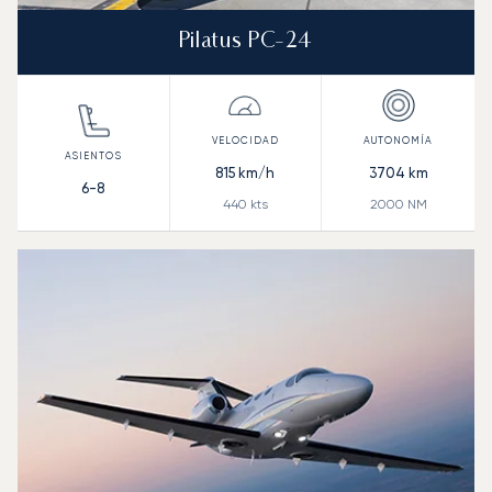
Pilatus PC-24
815
km/h
3704
km
6-8
440
kts
2000
NM