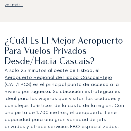
ver más...
LunaJets ofrece vuelos chárter a medida al
Aeródromo Municipal de Cascais (LPCS), situado
en Tires, a solo 15 minutos del centro de la ciudad.
Este centro exclusivo de aviación privada evita a
los viajeros los traslados más largos y el tráfico
¿Cuál Es El Mejor Aeropuerto
estival del aeropuerto de Lisboa. Los traslados
posteriores suelen realizarse en coche con chófer
Para Vuelos Privados
por pintorescas carreteras costeras, aunque
Desde/hacia Cascais?
también es posible organizar vuelos en
helicóptero previa solicitud, por ejemplo, a los
A solo 25 minutos al oeste de Lisboa, el
palacios de Sintra o a una finca privada en
Aeropuerto Regional de Lisboa Cascais-Tejo
Comporta. El viaje en jet privado combina cabinas
(CAT/LPCS) es el principal punto de acceso a la
espaciosas, una gastronomía refinada y total
Riviera portuguesa. Su ubicación estratégica es
privacidad, con cada detalle adaptado a su
ideal para los viajeros que visitan las ciudades y
horario. Las llegadas discretas de fin de semana a
complejos turísticos de la costa de la región. Con
villas o puertos deportivos son un sello distintivo
una pista de 1.700 metros, el aeropuerto tiene
de nuestro servicio en Cascais.
capacidad para una gran variedad de jets
privados y ofrece servicios FBO especializados.
Con dos décadas de experiencia, fuimos el primer