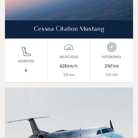
Cessna Citation Mustang
628
km/h
2161
km
4
339
kts
1167
NM