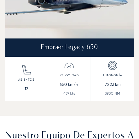
Embraer Legacy 650
850
km/h
7223
km
13
459
kts
3900
NM
Nuestro Equipo De Expertos A