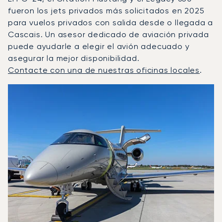
fueron los jets privados más solicitados en 2025
para vuelos privados con salida desde o llegada a
Cascais. Un asesor dedicado de aviación privada
puede ayudarle a elegir el avión adecuado y
asegurar la mejor disponibilidad.
Contacte con una de nuestras oficinas locales
.
Cascais : Los 3 modelos de aeronave más operados por 
Foto de la aeronave
Modelo de aeronave
Asientos
Velocidad (km/h)
Velocidad (nudos)
Autonomía (km
Autonomía (NM)