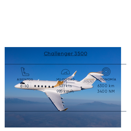
Challenger 3500
ASIENTOS
VELOCIDAD
AUTONOMÍA
531
kts
6300
km
8-10
985
km/h
3400
NM