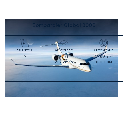
Bombardier Global 8000
ASIENTOS
VELOCIDAD
AUTONOMÍA
487
kts
14.816
km
19
902
km/h
8000
NM