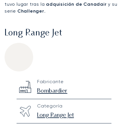
tuvo lugar tras la
adquisición de Canadair
y su
serie
Challenger
.
Long Range Jet
Bombardier Global Express
Specification
Value
Fabricante
Technical specifications
Bombardier
Categoría
Long Range Jet