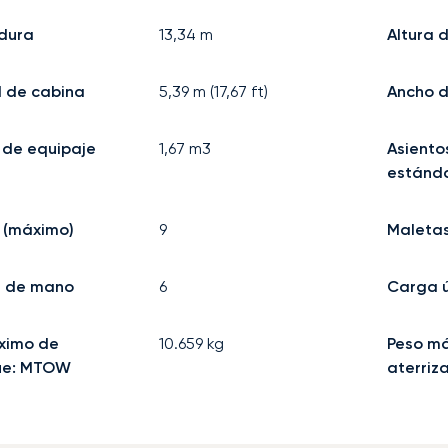
dura
13,34
m
Altura 
d de cabina
5,39
m (
17,67
ft)
Ancho d
 de equipaje
1,67
m3
Asiento
estánda
 (máximo)
9
Maleta
e de mano
6
Carga ú
ximo de
10.659
kg
Peso m
ue: MTOW
aterriz