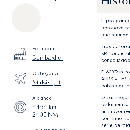
Histo
El programa
aeronave rea
que supuso 
Bombardier Learjet 60XR
Specification
Value
Tras catorc
Fabricante
Technical specifications
XR fue cert
Bombardier
consolidada
El 60XR intr
Categoría
AHRS y FMS 
Midsize Jet
cabina de p
Otras mejor
Alcance*
aislamiento
4454
km
un mayor re
2405
NM
continuó ha
serie de mid