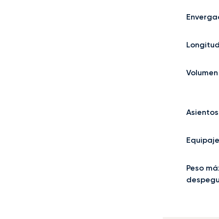
Enverga
Longitu
Volumen
Asientos
Equipaj
Peso má
despeg