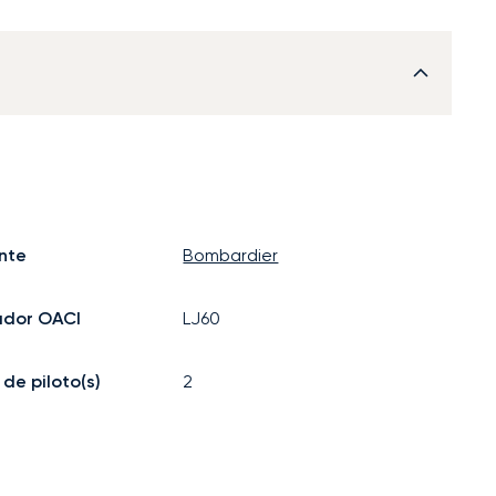
nte
Bombardier
ador OACI
LJ60
de piloto(s)
2