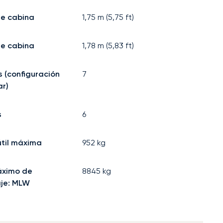
de cabina
1,75
m (
5,75
ft)
e cabina
1,78
m (
5,83
ft)
s (configuración
7
r)
s
6
til máxima
952
kg
áximo de
8845
kg
aje: MLW