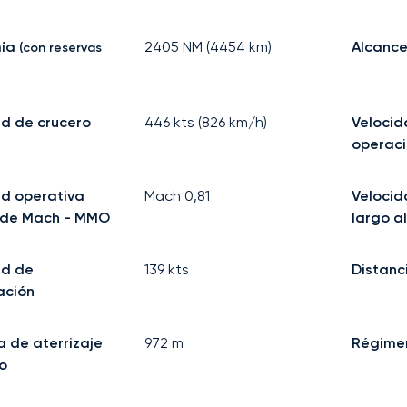
ía
2405
NM (
4454
km)
Alcance
(con reservas
d de crucero
446
kts (
826
km/h)
Veloci
operac
ad operativa
Mach
0,81
Velocid
de Mach - MMO
largo a
ad de
139
kts
Distanc
ación
a de aterrizaje
972
m
Régime
o