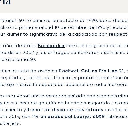
ria
 Learjet 60 se anunció en octubre de 1990, poco despu
lizó su primer vuelo el 10 de octubre de 1990 y recibió
un aumento significativo de la capacidad con respecto
e años de éxito,
Bombardier
lanzó el programa de actu
ificada en 2007 y las entregas comenzaron ese mismo
 plataforma 60.
odujo la suite de aviónica
Rockwell Collins Pro Line 21
,
mejorados, cartas electrónicas y pantallas multifunci
ilotaje incluyó la capacidad opcional de radio meteoro
as incluyeron una cabina rediseñada con cinco distribu
 y un sistema de gestión de la cabina mejorado. La a
ndimiento y
frenos de disco de tres rotores
diseñados
sta 2013, con
114 unidades del Learjet 60XR
fabricada
size jets.