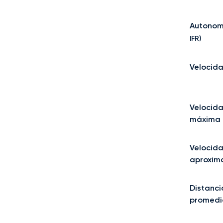
Autonom
IFR)
Velocida
Velocid
máxima 
Velocid
aproxim
Distanci
promedi