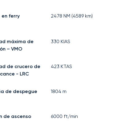
 en ferry
2478
NM (
4589
km)
dad máxima de
330
KIAS
ión – VMO
ad de crucero de
423
KTAS
lcance - LRC
ia de despegue
1804
m
n de ascenso
6000
ft/min