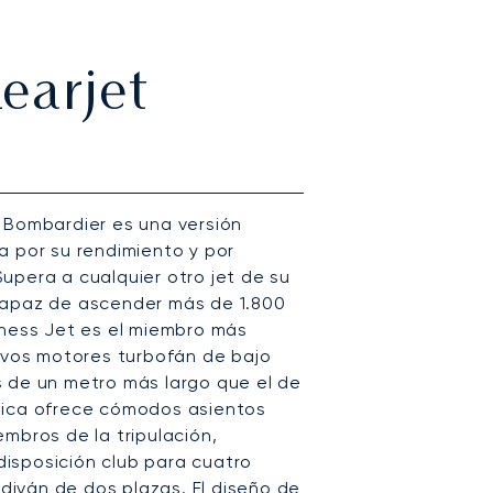
earjet
 Bombardier es una versión
a por su rendimiento y por
upera a cualquier otro jet de su
capaz de ascender más de 1.800
iness Jet es el miembro más
uevos motores turbofán de bajo
 de un metro más largo que el de
típica ofrece cómodos asientos
mbros de la tripulación,
isposición club para cuatro
 diván de dos plazas. El diseño de