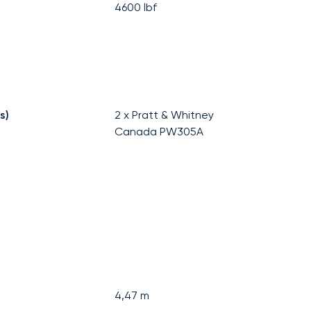
4600
lbf
s)
2 x Pratt & Whitney
Canada PW305A
4,47
m