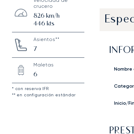
Velocidad de
crucero
826
km/h
Espec
446
kts
Asientos**
7
INFO
Maletas
Nombre 
6
Categor
* con reserva IFR
** en configuración estándar
Inicio/F
PRES