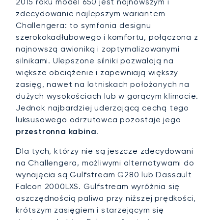
2015 roku model 650 jest najnowszym i
zdecydowanie najlepszym wariantem
Challengera: to symfonia designu
szerokokadłubowego i komfortu, połączona z
najnowszą awioniką i zoptymalizowanymi
silnikami. Ulepszone silniki pozwalają na
większe obciążenie i zapewniają większy
zasięg, nawet na lotniskach położonych na
dużych wysokościach lub w gorącym klimacie.
Jednak najbardziej uderzającą cechą tego
luksusowego odrzutowca pozostaje jego
przestronna kabina
.
Dla tych, którzy nie są jeszcze zdecydowani
na Challengera, możliwymi alternatywami do
wynajęcia są Gulfstream G280 lub Dassault
Falcon 2000LXS. Gulfstream wyróżnia się
oszczędnością paliwa przy niższej prędkości,
krótszym zasięgiem i starzejącym się