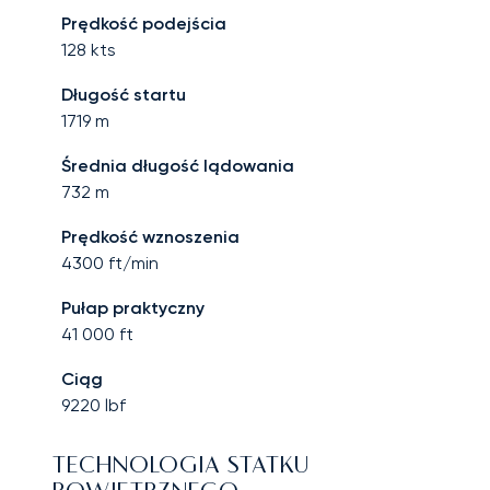
Prędkość podejścia
128
kts
Długość startu
1719
m
Średnia długość lądowania
732
m
Prędkość wznoszenia
4300
ft/min
Pułap praktyczny
41 000
ft
Ciąg
9220
lbf
TECHNOLOGIA STATKU