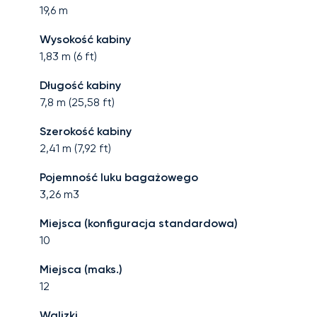
19,6
m
Wysokość kabiny
1,83
m (
6
ft)
Długość kabiny
7,8
m (
25,58
ft)
Szerokość kabiny
2,41
m (
7,92
ft)
Pojemność luku bagażowego
3,26
m3
Miejsca (konfiguracja standardowa)
10
Miejsca (maks.)
12
Walizki