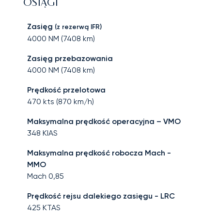
OSIĄGI
Zasięg
(z rezerwą IFR)
4000
NM (
7408
km)
Zasięg przebazowania
4000
NM (
7408
km)
Prędkość przelotowa
470
kts (
870
km/h)
Maksymalna prędkość operacyjna – VMO
348
KIAS
Maksymalna prędkość robocza Mach -
MMO
Mach
0,85
Prędkość rejsu dalekiego zasięgu - LRC
425
KTAS