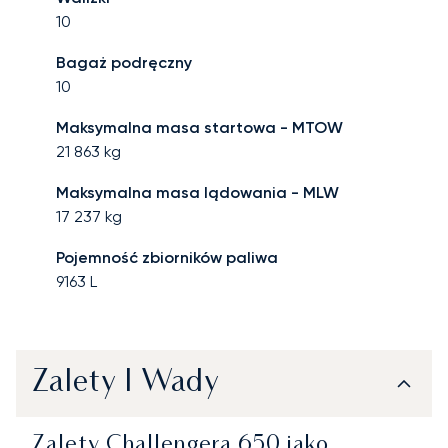
10
Bagaż podręczny
10
Maksymalna masa startowa - MTOW
21 863
kg
Maksymalna masa lądowania - MLW
17 237
kg
Pojemność zbiorników paliwa
9163
L
Zalety I Wady
Zalety Challengera 650 jako