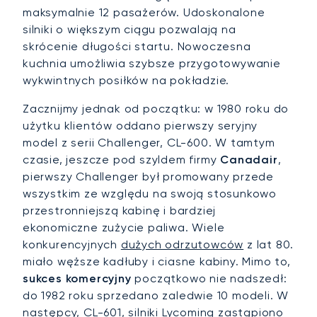
maksymalnie 12 pasażerów. Udoskonalone
silniki o większym ciągu pozwalają na
skrócenie długości startu. Nowoczesna
kuchnia umożliwia szybsze przygotowywanie
wykwintnych posiłków na pokładzie.
Zacznijmy jednak od początku: w 1980 roku do
użytku klientów oddano pierwszy seryjny
model z serii Challenger, CL-600. W tamtym
czasie, jeszcze pod szyldem firmy
Canadair
,
pierwszy Challenger był promowany przede
wszystkim ze względu na swoją stosunkowo
przestronniejszą kabinę i bardziej
ekonomiczne zużycie paliwa. Wiele
konkurencyjnych
dużych odrzutowców
z lat 80.
miało węższe kadłuby i ciasne kabiny. Mimo to,
sukces komercyjny
początkowo nie nadszedł:
do 1982 roku sprzedano zaledwie 10 modeli. W
następcy, CL-601, silniki Lycoming zastąpiono