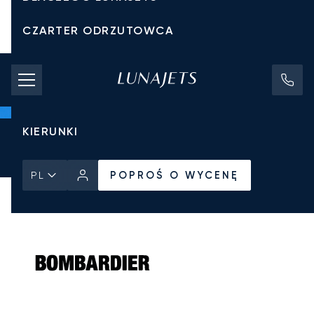
CZARTER ODRZUTOWCA
KOSZTY CZARTERU
PRYWATNE ODRZUTOWCE
KIERUNKI
Strona Główna
Wszystkie prywatne odrzutowce
Bombardier
POPROŚ O WYCENĘ
Challenger 650
POPROŚ O WYCENĘ
PL