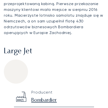
przeprojektowaną kabiną. Pierwsze przekazanie
maszyny klientowi miało miejsce w sierpniu 2016
roku. Macierzyste lotnisko samolotu znajduje się w
Niemczech, a on sam uzupełnił flotę 430
odrzutowców biznesowych Bombardiera
operujących w Europie Zachodniej.
Large Jet
Bombardier Challenger 650
Specification
Value
Producent
Technical specifications
Bombardier