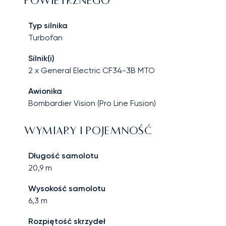
POWIETRZNEGO
Typ silnika
Turbofan
Silnik(i)
2 x General Electric CF34-3B MTO
Awionika
Bombardier Vision (Pro Line Fusion)
WYMIARY I POJEMNOŚĆ
Długość samolotu
20,9
m
Wysokość samolotu
6,3
m
Rozpiętość skrzydeł