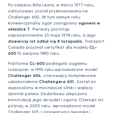
Po odejściu Billa Leara, w marcu 1977 roku,
odrzutowiec został przemianowany na
Challenger 600. W tym samym roku
konwencjonalny ogon zastąpiono
ogonem w
układzie T
. Pierwszy prototyp
zaprezentowano 25 maja 1978 roku, a jego
dziewiczy lot odbył się 8 listopada
. Transport
Canada przyznał certyfikat dla modelu
CL-
600
10 sierpnia 1980 roku.
Platforma
CL-600
podlegała ciągłemu
rozwojowi: w 1995 roku wprowadzono model
Challenger 604
, stanowiący kompleksowe
udoskonalenie
Challengera 601
. Został on
wyposażony w mocniejsze silniki i większy
zbiornik paliwa. Dodatkowo ulepszono
konstrukcję jego skrzydeł i ogona. Dziesięć lat
później, w 2005 roku, wprowadzono model
Challenger 605
z innowacyjną awioniką i