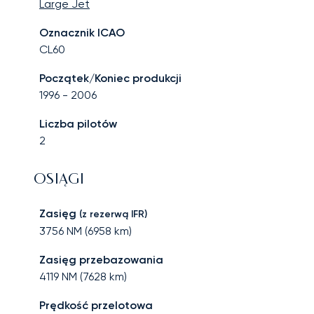
Large Jet
Oznacznik ICAO
CL60
Początek/Koniec produkcji
1996
-
2006
Liczba pilotów
2
OSIĄGI
Zasięg
(z rezerwą IFR)
3756
NM (
6958
km)
Zasięg przebazowania
4119
NM (
7628
km)
Prędkość przelotowa