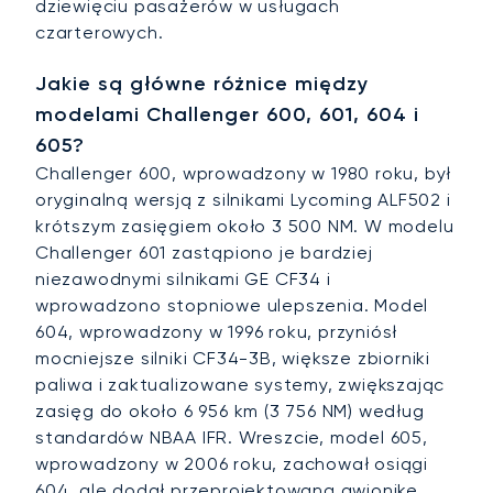
dziewięciu pasażerów w usługach
czarterowych.
Jakie są główne różnice między
modelami Challenger 600, 601, 604 i
605?
Challenger 600, wprowadzony w 1980 roku, był
oryginalną wersją z silnikami Lycoming ALF502 i
krótszym zasięgiem około 3 500 NM. W modelu
Challenger 601 zastąpiono je bardziej
niezawodnymi silnikami GE CF34 i
wprowadzono stopniowe ulepszenia. Model
604, wprowadzony w 1996 roku, przyniósł
mocniejsze silniki CF34-3B, większe zbiorniki
paliwa i zaktualizowane systemy, zwiększając
zasięg do około 6 956 km (3 756 NM) według
standardów NBAA IFR. Wreszcie, model 605,
wprowadzony w 2006 roku, zachował osiągi
604, ale dodał przeprojektowaną awionikę,