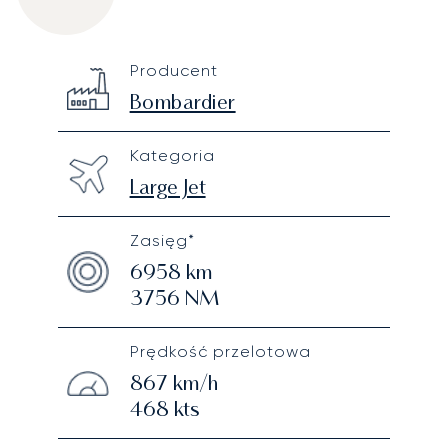
Bombardier Challenger 604
Specification
Value
Producent
Technical specifications
Bombardier
Kategoria
Large Jet
Zasięg*
6958
km
3756
NM
Prędkość przelotowa
867
km/h
468
kts