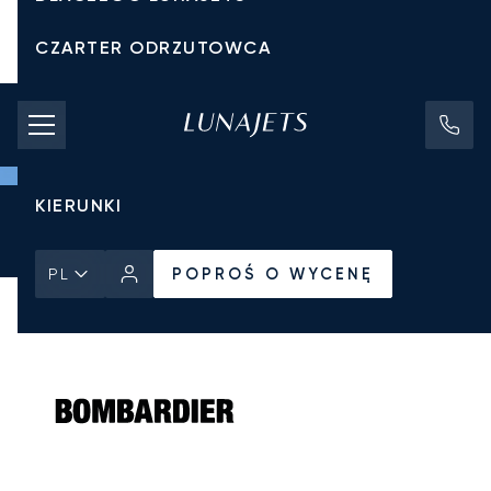
CZARTER ODRZUTOWCA
KOSZTY CZARTERU
PRYWATNE ODRZUTOWCE
KIERUNKI
Strona Główna
Wszystkie prywatne odrzutowce
Bombardier
POPROŚ O WYCENĘ
Challenger 604
POPROŚ O WYCENĘ
PL