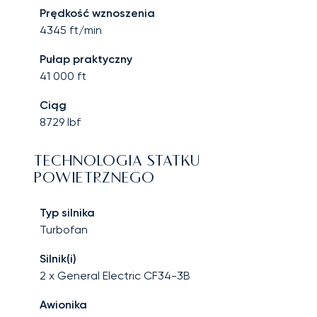
Prędkość wznoszenia
4345
ft/min
Pułap praktyczny
41 000
ft
Ciąg
8729
lbf
TECHNOLOGIA STATKU
POWIETRZNEGO
Typ silnika
Turbofan
Silnik(i)
2 x General Electric CF34-3B
Awionika