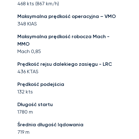
468
kts (
867
km/h)
Maksymalna prędkość operacyjna – VMO
348
KIAS
Maksymalna prędkość robocza Mach -
MMO
Mach
0,85
Prędkość rejsu dalekiego zasięgu - LRC
436
KTAS
Prędkość podejścia
132
kts
Długość startu
1780
m
Średnia długość lądowania
719
m