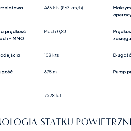
przelotowa
466
kts (
863
km/h)
Maksym
operac
a prędkość
Mach
0,83
Prędkoś
ach - MMO
zasięgu
podejścia
108
kts
Długość
ługość
675
m
Pułap p
7528
lbf
OLOGIA STATKU POWIETRZ