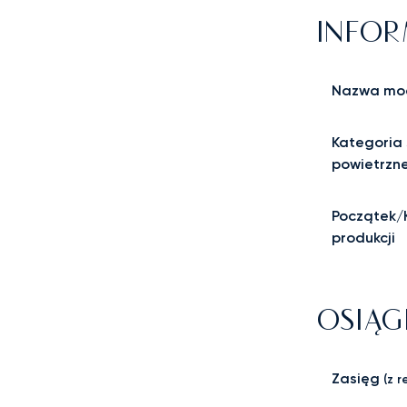
INFOR
Nazwa mo
Kategoria 
powietrzn
Początek/
produkcji
OSIĄG
Zasięg
(z r