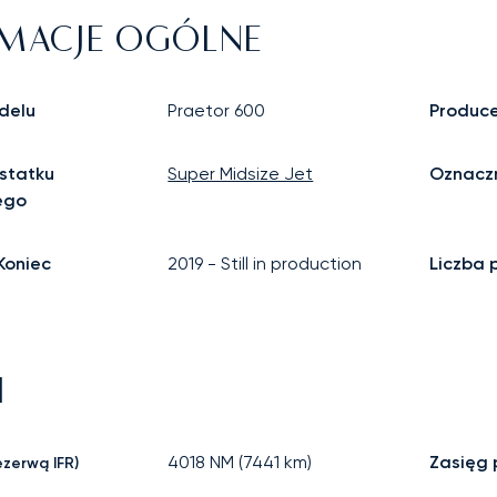
MACJE OGÓLNE
delu
Praetor 600
Produc
statku
Super Midsize Jet
Oznaczn
ego
Koniec
2019
-
Still in production
Liczba 
I
4018
NM (
7441
km)
Zasięg
ezerwą IFR)