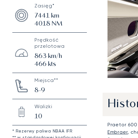
Zasięg*
7441
km
4018
NM
Prędkość
przelotowa
863
km/h
466
kts
Miejsca**
8-9
Histo
Walizki
10
Praetor 600
* Rezerwy paliwa NBAA IFR
Embraer
, c
** w standardowej konfiguracji