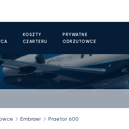
KOSZTY
PRYWATNE
WCA
CZARTERU
ODRZUTOWCE
towce
Embraer
Praetor 600