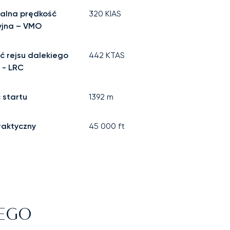
alna prędkość
320
KIAS
yjna – VMO
ć rejsu dalekiego
442
KTAS
 - LRC
 startu
1392
m
raktyczny
45 000
ft
NEGO