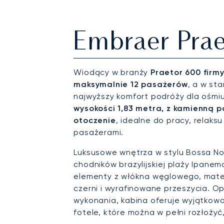
Embraer Pra
Wiodący w branży
Praetor 600 firm
maksymalnie 12 pasażerów
, a w st
najwyższy komfort podróży dla ośmi
wysokości 1,83 metra, z kamienną p
otoczenie
, idealne do pracy, relak
pasażerami.
Luksusowe wnętrza w stylu Bossa No
chodników brazylijskiej plaży Ipanem
elementy z włókna węglowego, mater
czerni i wyrafinowane przeszycia. Op
wykonania, kabina oferuje wyjątkow
fotele, które można w pełni rozłożyć