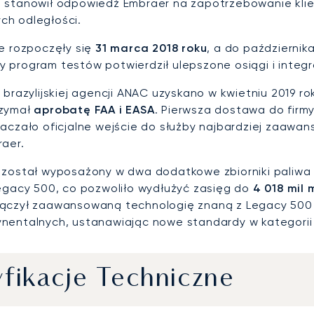
 stanowił odpowiedź Embraer na zapotrzebowanie klie
h odległości.
ie rozpoczęły się
31 marca 2018 roku
, a do październik
 program testów potwierdził ulepszone osiągi i integ
ę brazylijskiej agencji ANAC uzyskano w kwietniu 2019 r
rzymał
aprobatę FAA i EASA
. Pierwsza dostawa do firm
naczało oficjalne wejście do służby najbardziej zaawa
raer.
 został wyposażony w dwa dodatkowe zbiorniki paliwa 
Legacy 500, co pozwoliło wydłużyć zasięg do
4 018 mil 
ączył zaawansowaną technologię znaną z Legacy 500 
nentalnych, ustanawiając nowe standardy w kategorii
fikacje Techniczne