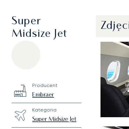
Super
Zdjęc
Midsize Jet
Embraer Praetor 600
Specification
Value
Producent
Technical specifications
Embraer
Kategoria
Super Midsize Jet