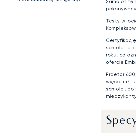
Samolot ten
pokonywanyc
Testy w loc
Kompleksowy
Certyfikacj
samolot ot
roku, co oz
ofercie Emb
Praetor 600
więcej niż 
samolot poł
międzykonty
Specy