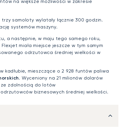
ntów na większe możliwości w zakresie
a trzy samoloty wylatały łącznie 300 godzin.
rację systemów maszyny.
oku, a następnie, w maju tego samego roku,
y Flexjet miała miejsce jeszcze w tym samym
nsowanego odrzutowca średniej wielkości w
w kadłubie, mieszczące o 2 928 funtów paliwa
morskich
. Wyceniony na 21 milionów dolarów
ze zdolnością do lotów
 odrzutowców biznesowych średniej wielkości.