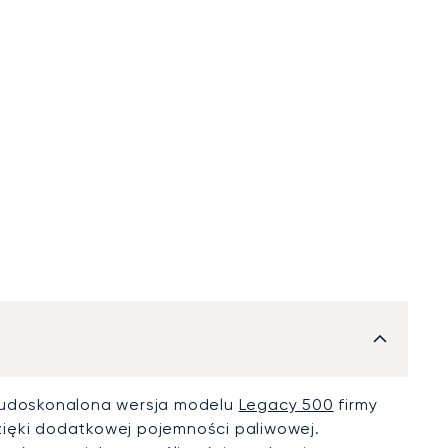
o udoskonalona wersja modelu
Legacy 500
firmy
zięki dodatkowej pojemności paliwowej.