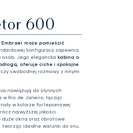
etor 600
y Embraer może pomieścić
andardowej konfiguracji zapewnia
u osób. Jego elegancka
kabina o
odłogą, oferuje ciche i spokojne
su czy swobodnej rozmowy z innymi
va nawiązują do słynnych
a w Rio de Janeiro, łącząc
iały w kolorze fortepianowej
rócz najwyższej jakości
o duże okna oraz obrotowe
, tworząc idealne warunki do snu.