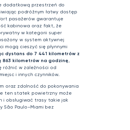
 dodatkową przestrzeń do
liwiając podróżnym łatwy dostęp
fort pasażerów gwarantuje
ość kabinowa oraz fakt, że
 prywatny w kategorii super
posażony w system aktywnej
enci mogą cieszyć się płynnymi
c dystans do 7 441 kilometrów z
 863 kilometrów na godzinę
,
ę różnić w zależności od
iejsc i innych czynników.
ym oraz zdolność do pokonywania
że ten statek powietrzny może
i obsługiwać trasy takie jak
y São Paulo–Miami bez