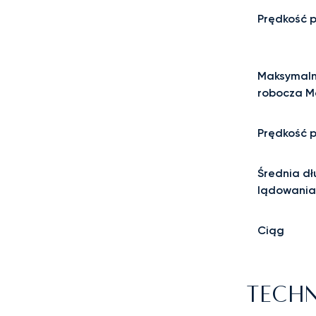
Prędkość 
Maksymaln
robocza M
Prędkość 
Średnia d
lądowania
Ciąg
TECHN