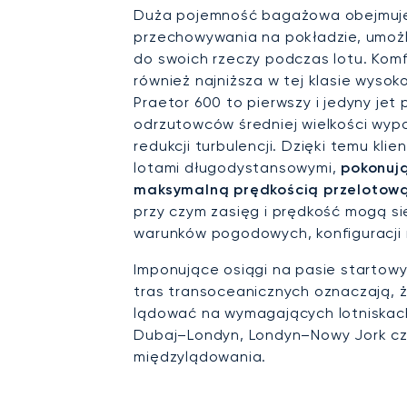
Duża pojemność bagażowa obejmuje
przechowywania na pokładzie, umoż
do swoich rzeczy podczas lotu. Kom
również najniższa w tej klasie wysok
Praetor 600 to pierwszy i jedyny jet
odrzutowców średniej wielkości wy
redukcji turbulencji. Dzięki temu kli
lotami długodystansowymi,
pokonują
maksymalną prędkością przelotową
przy czym zasięg i prędkość mogą si
warunków pogodowych, konfiguracji m
Imponujące osiągi na pasie startow
tras transoceanicznych oznaczają, 
lądować na wymagających lotniskach 
Dubaj–Londyn, Londyn–Nowy Jork cz
międzylądowania.