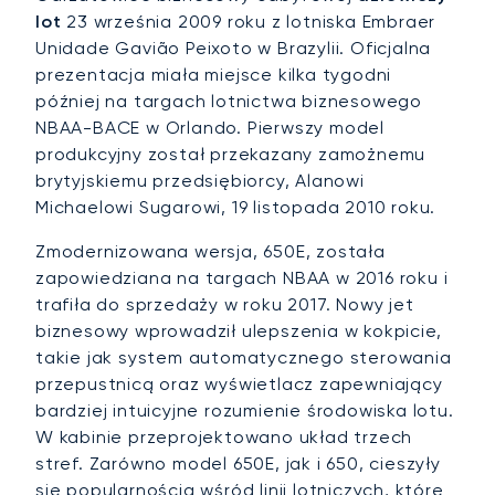
lot
23 września 2009 roku z lotniska Embraer
Unidade Gavião Peixoto w Brazylii. Oficjalna
prezentacja miała miejsce kilka tygodni
później na targach lotnictwa biznesowego
NBAA-BACE w Orlando. Pierwszy model
produkcyjny został przekazany zamożnemu
brytyjskiemu przedsiębiorcy, Alanowi
Michaelowi Sugarowi, 19 listopada 2010 roku.
Zmodernizowana wersja, 650E, została
zapowiedziana na targach NBAA w 2016 roku i
trafiła do sprzedaży w roku 2017. Nowy jet
biznesowy wprowadził ulepszenia w kokpicie,
takie jak system automatycznego sterowania
przepustnicą oraz wyświetlacz zapewniający
bardziej intuicyjne rozumienie środowiska lotu.
W kabinie przeprojektowano układ trzech
stref. Zarówno model 650E, jak i 650, cieszyły
się popularnością wśród linii lotniczych, które