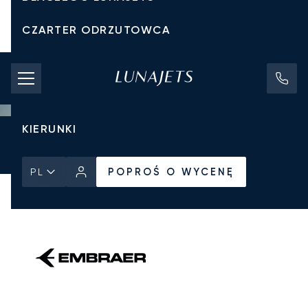
CZARTER ODRZUTOWCA
KOSZTY CZARTERU
PRYWATNE ODRZUTOWCE
KIERUNKI
Strona Główna
Wszystkie prywatne odrzutowce
Embraer
POPROŚ O WYCENĘ
Legacy 650
POPROŚ O WYCENĘ
PL