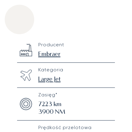
Embraer Legacy 650
Specification
Value
Producent
Technical specifications
Embraer
Kategoria
Large Jet
Zasięg*
7223
km
3900
NM
Prędkość przelotowa