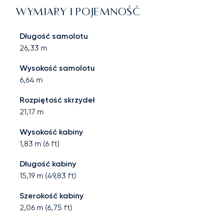
WYMIARY I POJEMNOŚĆ
Długość samolotu
26,33
m
Wysokość samolotu
6,64
m
Rozpiętość skrzydeł
21,17
m
Wysokość kabiny
1,83
m (
6
ft)
Długość kabiny
15,19
m (
49,83
ft)
Szerokość kabiny
2,06
m (
6,75
ft)