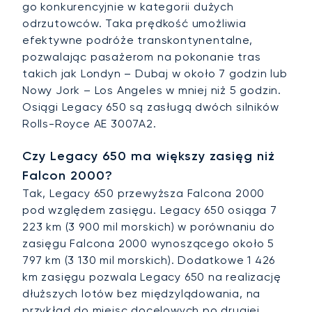
go konkurencyjnie w kategorii dużych
odrzutowców. Taka prędkość umożliwia
efektywne podróże transkontynentalne,
pozwalając pasażerom na pokonanie tras
takich jak Londyn – Dubaj w około 7 godzin lub
Nowy Jork – Los Angeles w mniej niż 5 godzin.
Osiągi Legacy 650 są zasługą dwóch silników
Rolls-Royce AE 3007A2.
Czy Legacy 650 ma większy zasięg niż
Falcon 2000?
Tak, Legacy 650 przewyższa Falcona 2000
pod względem zasięgu. Legacy 650 osiąga 7
223 km (3 900 mil morskich) w porównaniu do
zasięgu Falcona 2000 wynoszącego około 5
797 km (3 130 mil morskich). Dodatkowe 1 426
km zasięgu pozwala Legacy 650 na realizację
dłuższych lotów bez międzylądowania, na
przykład do miejsc docelowych po drugiej