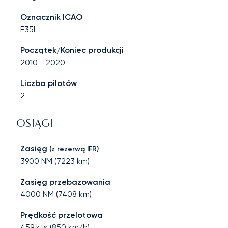
Oznacznik ICAO
E35L
Początek/Koniec produkcji
2010
-
2020
Liczba pilotów
2
OSIĄGI
Zasięg
(z rezerwą IFR)
3900
NM (
7223
km)
Zasięg przebazowania
4000
NM (
7408
km)
Prędkość przelotowa
459
kts (
850
km/h)