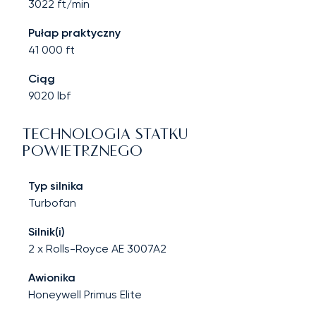
3022
ft/min
Pułap praktyczny
41 000
ft
Ciąg
9020
lbf
TECHNOLOGIA STATKU
POWIETRZNEGO
Typ silnika
Turbofan
Silnik(i)
2 x Rolls-Royce AE 3007A2
Awionika
Honeywell Primus Elite