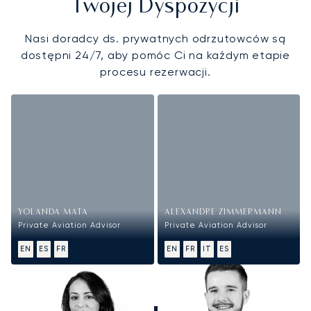
Twojej Dyspozycji
Nasi doradcy ds. prywatnych odrzutowców są
dostępni 24/7, aby pomóc Ci na każdym etapie
procesu rezerwacji.
YOLANDA MATA
ALEXANDRE ZIMMERMANN
Private Aviation Advisor
Private Aviation Advisor
EN
ES
FR
EN
FR
IT
ES