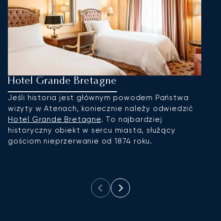
Hotel Grande Bretagne
K
Jeśli historia jest głównym powodem Państwa
N
wizyty w Atenach, koniecznie należy odwiedzić
n
Hotel Grande Bretagne
. To najbardziej
p
historyczny obiekt w sercu miasta, służący
m
gościom nieprzerwanie od 1874 roku.
G
m
l