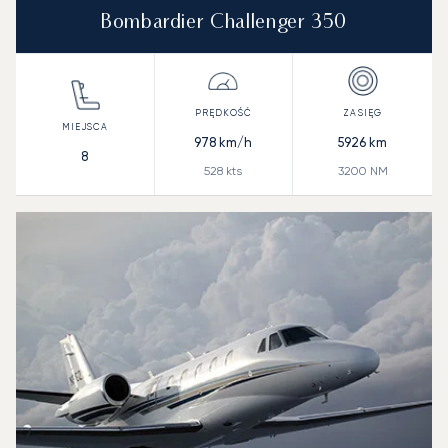
Bombardier Challenger 350
978
km/h
5926
km
8
528
kts
3200
NM