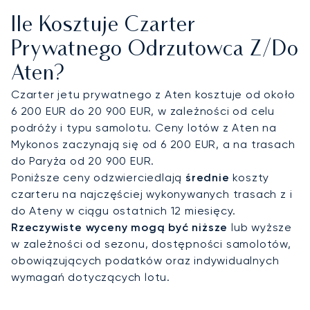
realizującego lot zgodnie z Państwa
Ile Kosztuje Czarter
harmonogramem, by zapewnić szybkie i dyskretne
doświadczenie. Ta elastyczność umożliwia
Prywatnego Odrzutowca Z/do
transfer z samolotu prosto na oczekujący jacht w
Aten?
marinie Flisvos lub rozpoczęcie dowolnej innej
przygody na Morzu Egejskim.
Czarter jetu prywatnego z Aten kosztuje od około
6 200 EUR do 20 900 EUR, w zależności od celu
Nasza globalna sieć zapewnia dostęp do ponad
podróży i typu samolotu. Ceny lotów z Aten na
4800 samolotów 11 wiodących marek, oferując
Mykonos zaczynają się od 6 200 EUR, a na trasach
bezpośrednie połączenia z setkami lotnisk na
do Paryża od 20 900 EUR.
całym świecie. Tak szerokie możliwości gwarantują
Poniższe ceny odzwierciedlają
średnie
koszty
pełen spokój ducha i pewność, że Państwa lot do
czarteru na najczęściej wykonywanych trasach z i
Aten zostanie zorganizowany przy użyciu
do Ateny w ciągu ostatnich 12 miesięcy.
najlepszych dostępnych opcji, z wyborem
Rzeczywiste wyceny mogą być niższe
lub wyższe
idealnego samolotu dostosowanego do Państwa
w zależności od sezonu, dostępności samolotów,
specyficznych potrzeb.
obowiązujących podatków oraz indywidualnych
wymagań dotyczących lotu.