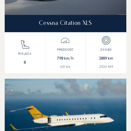
Cessna Citation XLS
798
km/h
3889
km
8
431
kts
2100
NM