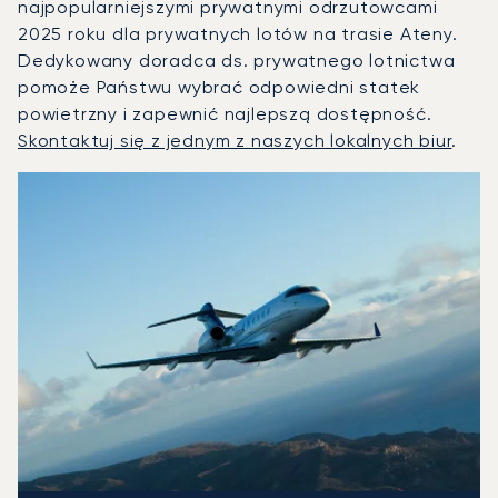
najpopularniejszymi prywatnymi odrzutowcami
2025 roku dla prywatnych lotów na trasie Ateny.
Dedykowany doradca ds. prywatnego lotnictwa
pomoże Państwu wybrać odpowiedni statek
powietrzny i zapewnić najlepszą dostępność.
Skontaktuj się z jednym z naszych lokalnych biur
.
Ateny : 3 najpopularniejsze modele statków powietrznych 
Zdjęcie samolotu
Model samolotu
Miejsca
Prędkość (km/h)
Prędkość (węzły)
Zasięg (km)
Zasięg (NM)