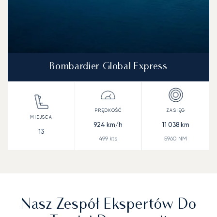
Bombardier Global Express
924
km/h
11 038
km
13
499
kts
5960
NM
Nasz Zespół Ekspertów Do