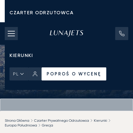
CZARTER ODRZUTOWCA
KOSZTY CZARTERU
PRYWATNE ODRZUTOWCE
KIERUNKI
POPROŚ O WYCENĘ
PL
Strona Główna
Czarter Prywatnego Odrzutowca
Kierunki
Europa Południowa
Grecja