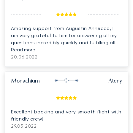
Amazing support from Augustin Annecca, I
am very grateful to him for answering all my
questions incredibly quickly and fulfilling all
his requests.
Read more
20.06.2022
Monachium
Ateny
Excellent booking and very smooth flight with
friendly crew!
29.05.2022