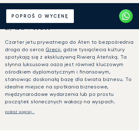
Wynajmij jet prywatny
POPROŚ O WYCENĘ
z/do Aten
Czarter jetu prywatnego do Aten to bezpośrednia
droga do serca
Grecji
, gdzie tysiąclecia kultury
spotykają się z ekskluzywną Riwierą Ateńską. Ta
słynna luksusowa oaza jest również kluczowym
ośrodkiem dyplomatycznym i finansowym,
stanowiąc doskonałą bazę dla świata biznesu. To
idealne miejsce na spotkania biznesowe,
międzynarodowe wydarzenia lub po prostu
początek słonecznych wakacji na wyspach.
pokaż więcej...
Z LunaJets Państwa podróż jest w całości
zaprojektowana z myślą o Państwa potrzebach.
Zapraszamy na pokład prywatnego odrzutowca z
kabiną zaaranżowaną dla Państwa komfortu,