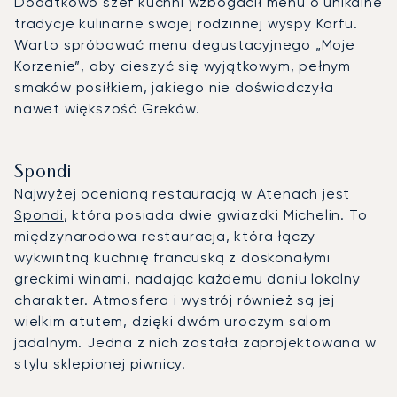
Dodatkowo szef kuchni wzbogacił menu o unikalne
tradycje kulinarne swojej rodzinnej wyspy Korfu.
Warto spróbować menu degustacyjnego „Moje
Korzenie”, aby cieszyć się wyjątkowym, pełnym
smaków posiłkiem, jakiego nie doświadczyła
nawet większość Greków.
Spondi
Najwyżej ocenianą restauracją w Atenach jest
Spondi
, która posiada dwie gwiazdki Michelin. To
międzynarodowa restauracja, która łączy
wykwintną kuchnię francuską z doskonałymi
greckimi winami, nadając każdemu daniu lokalny
charakter. Atmosfera i wystrój również są jej
wielkim atutem, dzięki dwóm uroczym salom
jadalnym. Jedna z nich została zaprojektowana w
stylu sklepionej piwnicy.