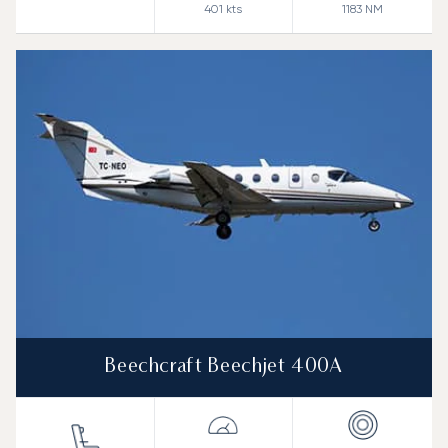
401
kts
1183
NM
Beechcraft Beechjet 400A