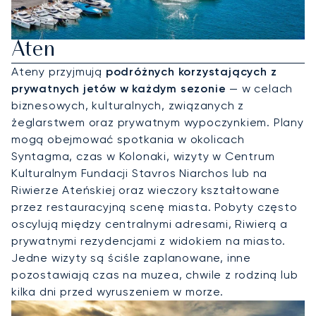
Wynajmij Jet Prywatny Do
Aten
Ateny przyjmują
podróżnych korzystających z
prywatnych jetów w każdym sezonie
— w celach
biznesowych, kulturalnych, związanych z
żeglarstwem oraz prywatnym wypoczynkiem. Plany
mogą obejmować spotkania w okolicach
Syntagma, czas w Kolonaki, wizyty w Centrum
Kulturalnym Fundacji Stavros Niarchos lub na
Riwierze Ateńskiej oraz wieczory kształtowane
przez restauracyjną scenę miasta. Pobyty często
oscylują między centralnymi adresami, Riwierą a
prywatnymi rezydencjami z widokiem na miasto.
Jedne wizyty są ściśle zaplanowane, inne
pozostawiają czas na muzea, chwile z rodziną lub
kilka dni przed wyruszeniem w morze.