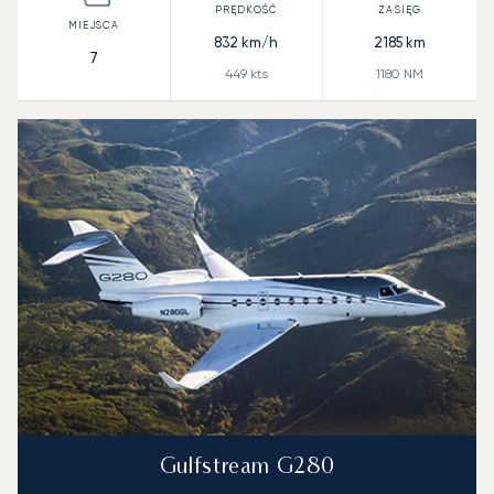
832
km/h
2185
km
7
449
kts
1180
NM
Gulfstream G280