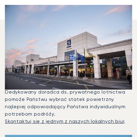
Jakie Typy Samolotów Mogę
Wyczarterować, Aby Polecieć
Między Niceą A Atenami?
W 2025 roku Citation M2, Beechjet 400A i G280
były najczęściej wykorzystywanymi prywatnymi
odrzutowcami na trasie Ateny — Nicea.
Dedykowany doradca ds. prywatnego lotnictwa
pomoże Państwu wybrać statek powietrzny
najlepiej odpowiadający Państwa indywidualnym
potrzebom podróży.
Skontaktuj się z jednym z naszych lokalnych biur
.
3 najpopularniejsze modele samolotów według liczby opera