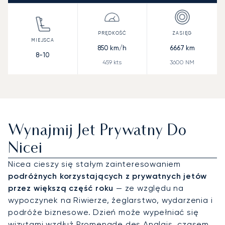
850
km/h
6667
km
8-10
459
kts
3600
NM
Wynajmij Jet Prywatny Do
Nicei
Nicea cieszy się stałym zainteresowaniem
podróżnych korzystających z prywatnych jetów
przez większą część roku
— ze względu na
wypoczynek na Riwierze, żeglarstwo, wydarzenia i
podróże biznesowe. Dzień może wypełniać się
wizytami wzdłuż Promenade des Anglais, czasem