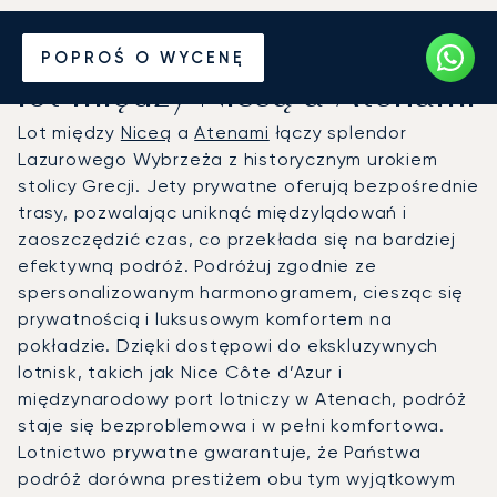
Wynajmij jet prywatny na
POPROŚ O WYCENĘ
lot między Niceą a Atenami
Lot między
Niceą
a
Atenami
łączy splendor
Lazurowego Wybrzeża z historycznym urokiem
stolicy Grecji. Jety prywatne oferują bezpośrednie
trasy, pozwalając uniknąć międzylądowań i
zaoszczędzić czas, co przekłada się na bardziej
efektywną podróż. Podróżuj zgodnie ze
spersonalizowanym harmonogramem, ciesząc się
prywatnością i luksusowym komfortem na
pokładzie. Dzięki dostępowi do ekskluzywnych
lotnisk, takich jak Nice Côte d’Azur i
międzynarodowy port lotniczy w Atenach, podróż
staje się bezproblemowa i w pełni komfortowa.
Lotnictwo prywatne gwarantuje, że Państwa
podróż dorówna prestiżem obu tym wyjątkowym