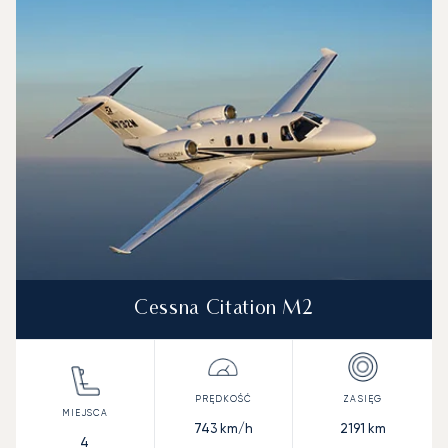
Zdjęcie samolotu
Model samolotu
Miejsca
Prędkość (km/h)
Prędkość (węzły)
Zasięg (km)
Zasięg (NM)
Cessna Citation M2
743
km/h
2191
km
4