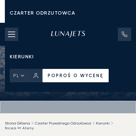
CZARTER ODRZUTOWCA
KOSZTY CZARTERU
PRYWATNE ODRZUTOWCE
KIERUNKI
POPROŚ O WYCENĘ
PL
Strona Główna
Czarter Prywatnego Odrzutowca
Kierunki
Nicea ↔ Ateny