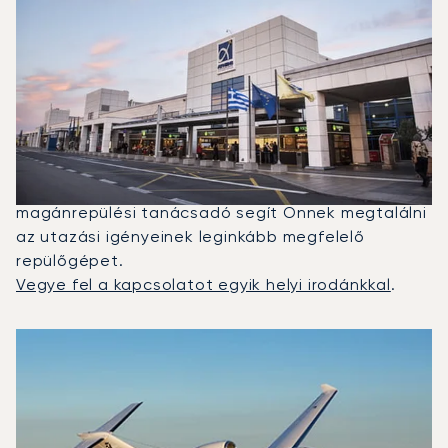
Milyen Típusú Repülőgépet
Bérelhetek Nizza És Athén
Között?
2025-ben a Citation M2, a Beechjet 400A és a
G280 volt a leggyakrabban igénybe vett
magánrepülő Athén és Nice között. Egy dedikált
magánrepülési tanácsadó segít Önnek megtalálni
az utazási igényeinek leginkább megfelelő
repülőgépet.
Vegye fel a kapcsolatot egyik helyi irodánkkal
.
A 2025-ös repülési forgalom alapján legtöbbször igénybe 
Repülőgép fotója
Repülőgép-típus
Ülőhelyek
Sebesség (km/h)
Sebesség (csomó)
Hatótávolság (km)
Hatótávolság (NM)