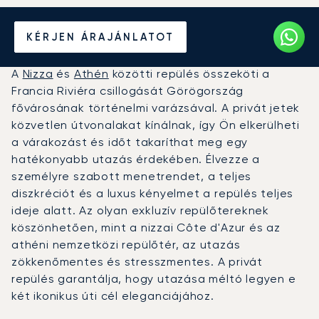
Béreljen magánrepülőt
KÉRJEN ÁRAJÁNLATOT
Nizza és Athén között
A
Nizza
és
Athén
közötti repülés összeköti a
Francia Riviéra csillogását Görögország
fővárosának történelmi varázsával. A privát jetek
közvetlen útvonalakat kínálnak, így Ön elkerülheti
a várakozást és időt takaríthat meg egy
hatékonyabb utazás érdekében. Élvezze a
személyre szabott menetrendet, a teljes
diszkréciót és a luxus kényelmet a repülés teljes
ideje alatt. Az olyan exkluzív repülőtereknek
köszönhetően, mint a nizzai Côte d'Azur és az
athéni nemzetközi repülőtér, az utazás
zökkenőmentes és stresszmentes. A privát
repülés garantálja, hogy utazása méltó legyen e
két ikonikus úti cél eleganciájához.