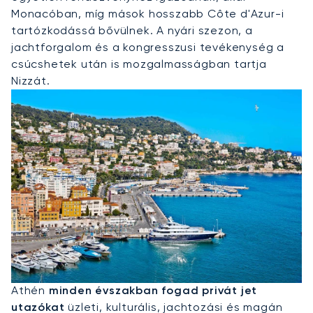
Monacóban, míg mások hosszabb Côte d'Azur-i
tartózkodássá bővülnek. A nyári szezon, a
jachtforgalom és a kongresszusi tevékenység a
csúcshetek után is mozgalmasságban tartja
Nizzát.
Privát Jet Bérlése Athénba
Athén
minden évszakban fogad privát jet
utazókat
üzleti, kulturális, jachtozási és magán