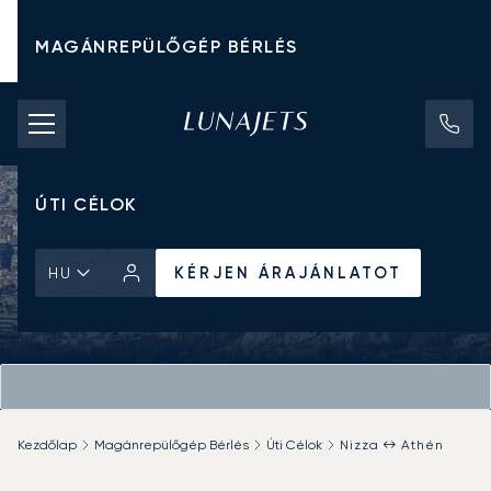
MAGÁNREPÜLŐGÉP BÉRLÉS
CHARTER ÁRAK
MAGÁNREPÜLŐGÉPEK
ÚTI CÉLOK
KÉRJEN ÁRAJÁNLATOT
HU
Kezdőlap
Magánrepülőgép Bérlés
Úti Célok
Nizza ↔ Athén