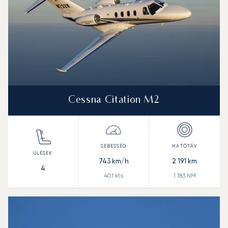
Cessna Citation M2
743
km/h
2 191
km
4
401
kts
1 183
NM