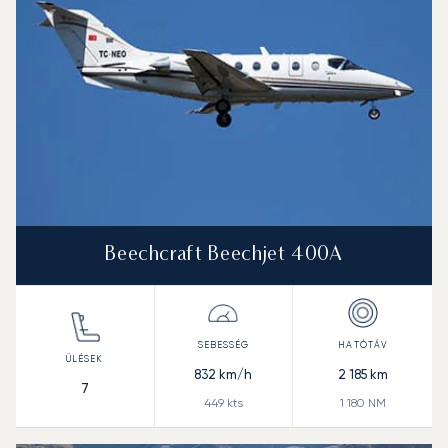
Beechcraft Beechjet 400A
832
km/h
2 185
km
7
449
kts
1 180
NM