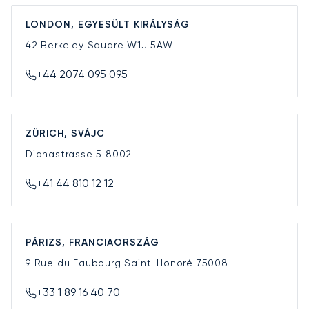
LONDON, EGYESÜLT KIRÁLYSÁG
42 Berkeley Square
W1J 5AW
+44 2074 095 095
ZÜRICH, SVÁJC
Dianastrasse 5
8002
+41 44 810 12 12
PÁRIZS, FRANCIAORSZÁG
9 Rue du Faubourg Saint-Honoré
75008
+33 1 89 16 40 70