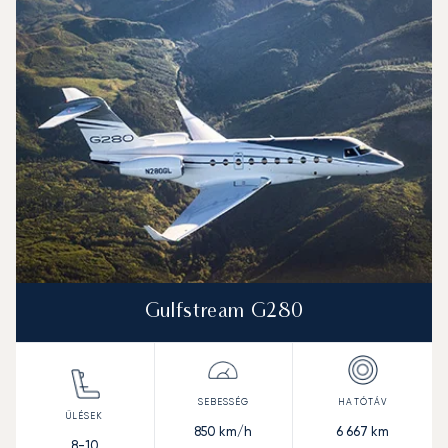
Gulfstream G280
850
km/h
6 667
km
8-10