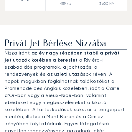
459
kts
3 600
NM
Privát Jet Bérlése Nizzába
Nizza iránt
az év nagy részében stabil a privát
jet utazók körében a kereslet
a Riviéra-i
szabadidős programok, a jachtozás, a
rendezvények és az üzleti utazások révén. A
napok magukban foglalhatnak találkozókat a
Promenade des Anglais közelében, időt a Carré
d'Or-ban vagy a Vieux-Nice-ban, valamint
ebédeket vagy megbeszéléseket a kikötő
közelében. A tartózkodások sokszor a tengerpart
mentén, illetve a Mont Boron és a Cimiez
irányában folytatódnak. Egyes látogatások
egyetlen rendezvényhez igazodnak, akár