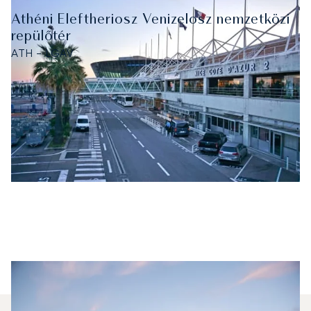
Athéni Eleftheriosz Venizelosz nemzetközi
repülőtér
ATH - LGAV