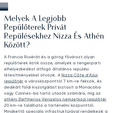
Melyek A Legjobb
Repülőterek Privát
Repülésekhez Nizza És Athén
Között?
A Francia Riviérát és a görög fővárost olyan
repülőterek kötik össze, amelyek a tengerparti
elhelyezkedést átfogó általános repülési
létesítményekkel ötvözik. A
Nizza Côte d'Azur
repülőtér
a városközponttól 7 km-re fekszik, és
dedikált földi kiszolgálást biztosít a Monacóba
vagy Cannes-ba tartó utazók számára, míg az
athéni Eleftherios Venizelos nemzetközi repülőtér
20 km-re található a történelmi központtól.
Mindkettő speciális infrastruktúrával rendelkezik a