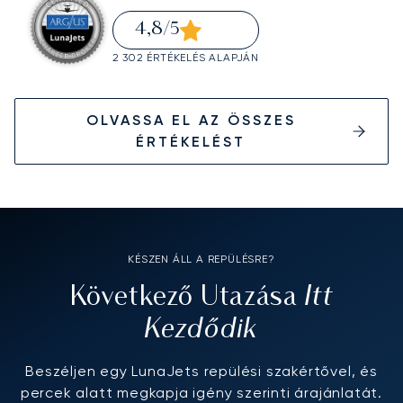
4,8
/5
2 302 ÉRTÉKELÉS ALAPJÁN
OLVASSA EL AZ ÖSSZES
ÉRTÉKELÉST
KÉSZEN ÁLL A REPÜLÉSRE?
Itt
Következő Utazása
Kezdődik
Beszéljen egy LunaJets repülési szakértővel, és
percek alatt megkapja igény szerinti árajánlatát.