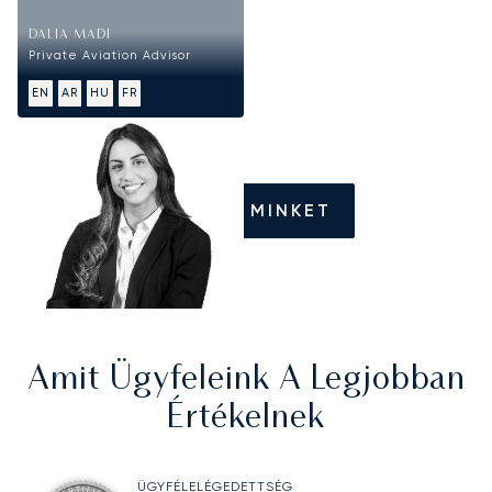
DALIA MADI
Private Aviation Advisor
EN
AR
HU
FR
HÍVJON MINKET
Amit Ügyfeleink A Legjobban
Értékelnek
ÜGYFÉLELÉGEDETTSÉG