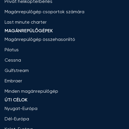
Privát helikopterbérlés
Magánrepülőgép csoportok számára
Last minute charter
MAGÁNREPÜLŐGÉPEK
Magánrepülőgép összehasonlító
Pilatus
Cessna
Gulfstream
Embraer
Minden magánrepülőgép
ÚTI CÉLOK
Nyugat-Európa
Dél-Európa