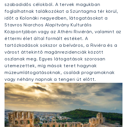
szabadidős célokból. A tervek magukban
foglalhatnak találkozókat a Szüntagma tér körül,
időt a Kolonáki negyedben, látogatásokat a
Stavros Niarchos Alapítvány Kulturális
Központjában vagy az Athéni Riviérán, valamint az
éttermi élet által formált estéket. A
tartózkodások sokszor a belváros, a Riviéra és a
várost áttekintő magánrezidenciák között
oszlanak meg. Egyes látogatások szorosan
ütemezettek, míg mások teret hagynak
múzeumlátogatásoknak, családi programoknak
vagy néhány napnak a tengeri út előtt.