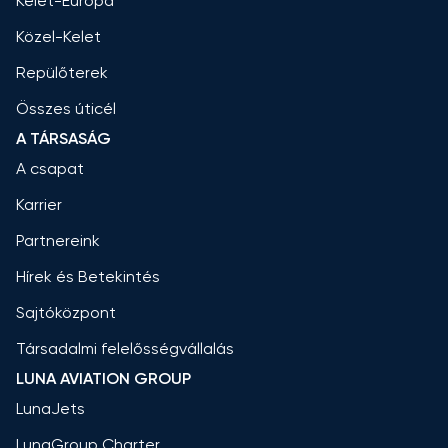
Kelet-Európa
Közel-Kelet
Repülőterek
Összes úticél
A TÁRSASÁG
A csapat
Karrier
Partnereink
Hírek és Betekintés
Sajtóközpont
Társadalmi felelősségvállalás
LUNA AVIATION GROUP
LunaJets
LunaGroup Charter