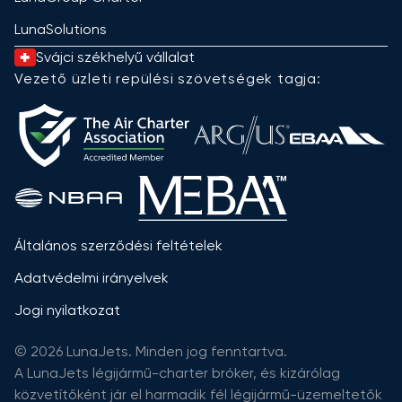
LunaSolutions
Svájci székhelyű vállalat
Vezető üzleti repülési szövetségek tagja:
Általános szerződési feltételek
Adatvédelmi irányelvek
Jogi nyilatkozat
© 2026 LunaJets. Minden jog fenntartva.
A LunaJets légijármű-charter bróker, és kizárólag
közvetítőként jár el harmadik fél légijármű-üzemeltetők