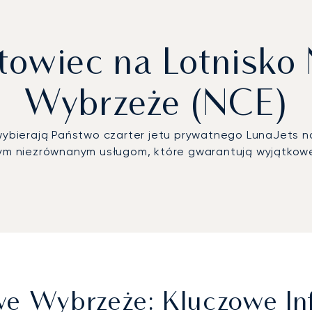
towiec na Lotnisko
Wybrzeże (NCE)
y wybierają Państwo czarter jetu prywatnego LunaJets 
ym niezrównanym usługom, które gwarantują wyjątkow
we Wybrzeże: Kluczowe In