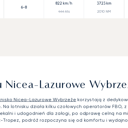
822
km/h
3723
km
6-8
444
kts
2010
NM
u Nicea-Lazurowe Wybrze
tnisko Nicea-Lazurowe Wybrzeże
korzystają z dedykow
. Na lotnisku działa kilku czołowych operatorów FBO, 
alni i udogodnień dla załogi, po odprawę celną na mie
-Tropez, podróż rozpoczyna się od komfortu i wydajnośc