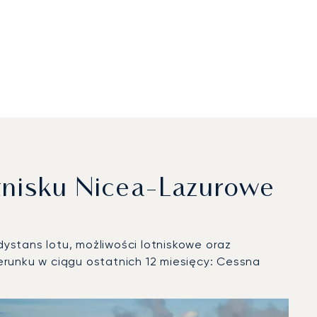
tnisku Nicea-Lazurowe
ystans lotu, możliwości lotniskowe oraz
runku w ciągu ostatnich 12 miesięcy: Cessna
iczych w 2025 roku