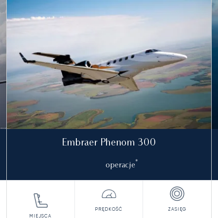
ły)
Embraer Phenom 300
*
operacje