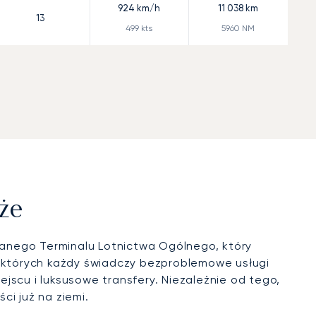
924
km/h
11 038
km
13
499
kts
5960
NM
że
anego Terminalu Lotnictwa Ogólnego, który
z których każdy świadczy bezproblemowe usługi
jscu i luksusowe transfery. Niezależnie od tego,
i już na ziemi.