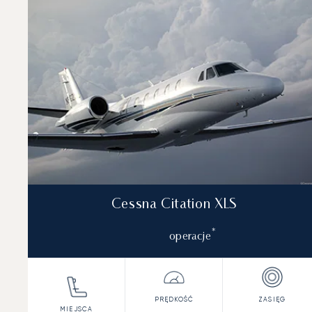
Miejsca
Prędkość (km/h)
Prędkość (węz
Zasięg (km)
Zasięg (NM)
Cessna Citation XLS
*
operacje