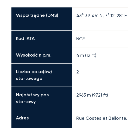
Współrzędne (DMS)
43° 39′ 46″ N, 7° 12′ 28″ E
Kod IATA
NCE
Wysokość n.p.m.
4 m (12 ft)
Liczba pasa(ów)
2
startowego
Najdłuższy pas
2963
m (
9721
ft)
startowy
Adres
Rue Costes et Bellonte,