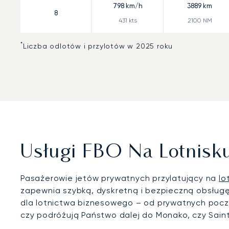
798
km/h
3889
km
8
431
kts
2100
NM
*
Liczba odlotów i przylotów w 2025 roku
Usługi FBO Na Lotnisk
Pasażerowie jetów prywatnych przylatujący na
lo
zapewnia szybką, dyskretną i bezpieczną obsługę
dla lotnictwa biznesowego – od prywatnych poczek
czy podróżują Państwo dalej do Monako, czy Saint