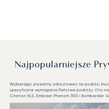
Najpopularniejsze Pr
Wybierając prywatny odrzutowiec na podróż, klucz
specyficzne wymagania Państwa podróży. Oto naj
Citation XLS, Embraer Phenom 300 i Bombardier G
Lotnisko Nicea-Lazurowe Wybrzeże : 3 najpopularniejs
Zdjęcie samolotu
Model samolotu
Operacje lotnicze w