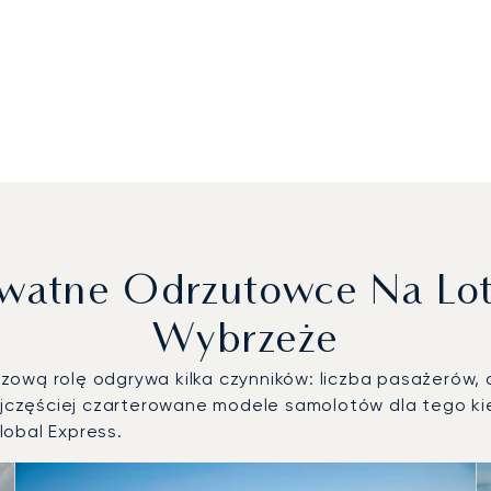
ywatne Odrzutowce Na Lo
Wybrzeże
ową rolę odgrywa kilka czynników: liczba pasażerów, d
częściej czarterowane modele samolotów dla tego kie
lobal Express.
ze modele statków powietrznych według liczby operacji lotn
 2025 r.