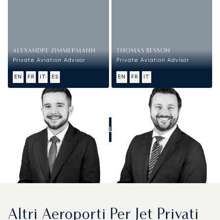
ALEXANDRE ZIMMERMANN
THOMAS BESSON
Private Aviation Advisor
Private Aviation Advisor
EN
FR
IT
ES
EN
FR
IT
CALL US
Altri Aeroporti Per Jet Privati