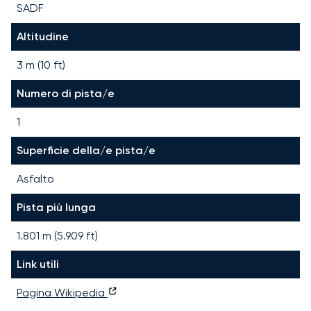
SADF
Altitudine
3 m (10 ft)
Numero di pista/e
1
Superficie della/e pista/e
Asfalto
Pista più lunga
1.801
m (
5.909
ft)
Link utili
Pagina Wikipedia