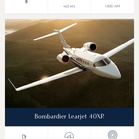
8
465
kts
1.830
NM
Bombardier Learjet 40XR