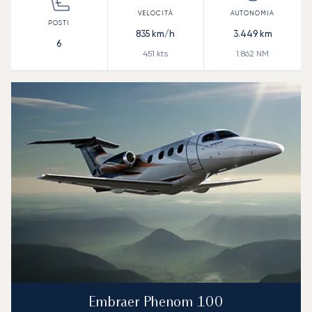
835
km/h
3.449
km
6
451
kts
1.862
NM
Embraer Phenom 100