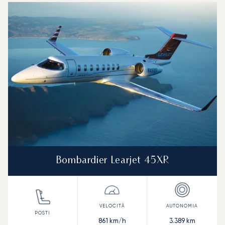
Foto dell'aeromobile
Modello di aeromobile
Posti
Velocità (km/h)
Velocità (nodi)
Autonomia (
Autonomia (NM)
Bombardier Learjet 45XR
861
km/h
3.389
km