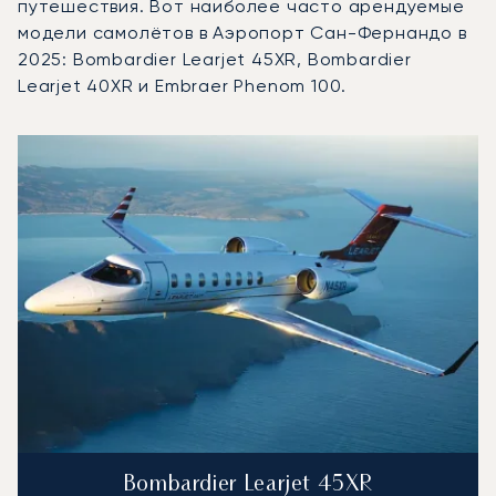
путешествия. Вот наиболее часто арендуемые
модели самолётов в Аэропорт Сан-Фернандо в
2025: Bombardier Learjet 45XR, Bombardier
Learjet 40XR и Embraer Phenom 100.
Аэропорт Сан-Фернандо : 3 наиболее востребованные 
Фото воздушного судна
Модель воздушного судна
Скорость (км/ч)
Скорость (узлы)
Дал
Дальность (NM)
Bombardier Learjet 45XR