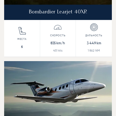
Bombardier Learjet 40XR
835
km/h
3 449
km
6
451
kts
1 862
NM