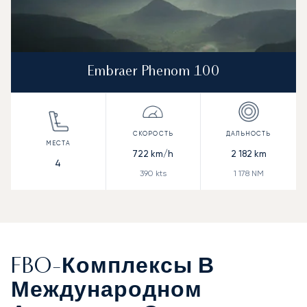
Embraer Phenom 100
722
km/h
2 182
km
4
390
kts
1 178
NM
FBO-Комплексы В
Международном