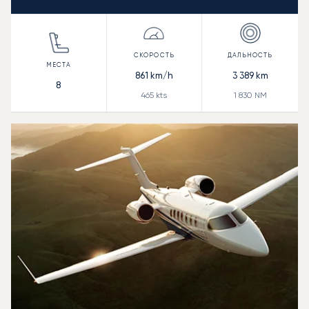
861
km/h
3 389
km
8
465
kts
1 830
NM