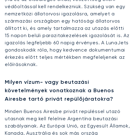
védőoltással kell rendelkezniük. Szükség van egy
nemzetközi állatorvosi igazolásra, amelyet a
származási országban egy hatósági állatorvos
állított ki, és amely tartalmazza az utazás előtti
15 napon belüli parazitakezelések igazolását is. Az
igazolás legfeljebb 60 napig érvényes. A LunaJets
gondoskodik róla, hogy kedvence dokumentumai
érkezés előtt teljes mértékben megfeleljenek az
előírásoknak.
Milyen vízum- vagy beutazási
követelmények vonatkoznak a Buenos
Airesbe tartó privát repülőjáratokra?
Minden Buenos Airesbe privát repüléssel utazó
utasnak meg kell felelnie Argentína beutazási
szabályainak. Az Európai Unió, az Egyesült Államok,
Kanada, Ausztrália és sok más ország