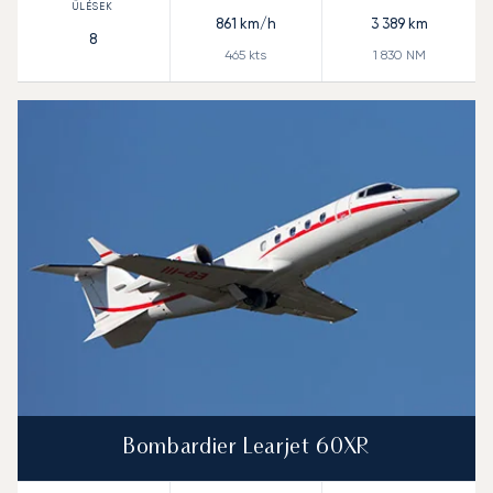
861
km/h
3 389
km
8
465
kts
1 830
NM
Bombardier Learjet 60XR