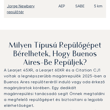
Jorge Newbery
AEP
SABE
5 km
repülőtér
Milyen Típusú Repülőgépet
Bérelhetek, Hogy Buenos
Aires-Be Repüljek?
A Learjet 45XR, a Learjet 60XR és a Citation CJ1
voltak a legnépszerűbb magánrepülők 2025-ben a
Buenos Aires repülőteréről induló vagy oda érkező
magánjáratok körében. Egy dedikált
magánrepülési tanácsadó segít Önnek megtalálni
a megfelelő repülőgépet és biztosítani a legjobb
elérhetőséget.