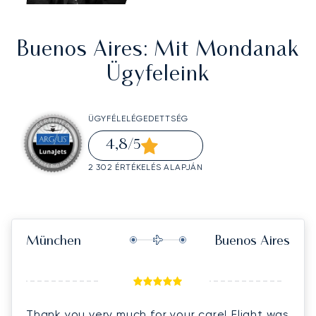
Buenos Aires
: Mit Mondanak
Ügyfeleink
ÜGYFÉLELÉGEDETTSÉG
4,8
/5
2 302 ÉRTÉKELÉS ALAPJÁN
München
Buenos Aires
Thank you very much for your care! Flight was