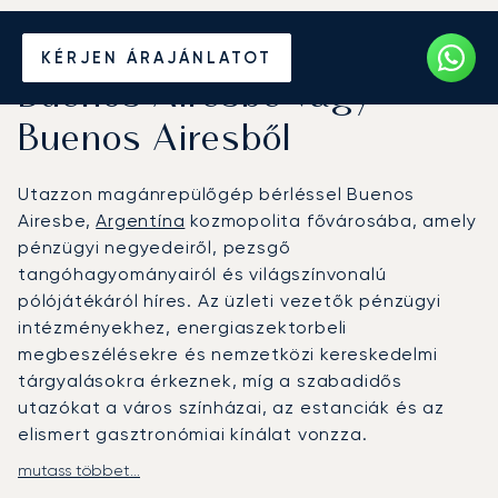
Béreljen magánrepülőt
KÉRJEN ÁRAJÁNLATOT
Buenos Airesbe vagy
Buenos Airesből
Utazzon magánrepülőgép bérléssel Buenos
Airesbe,
Argentína
kozmopolita fővárosába, amely
pénzügyi negyedeiről, pezsgő
tangóhagyományairól és világszínvonalú
pólójátékáról híres. Az üzleti vezetők pénzügyi
intézményekhez, energiaszektorbeli
megbeszélésekre és nemzetközi kereskedelmi
tárgyalásokra érkeznek, míg a szabadidős
utazókat a város színházai, az estanciák és az
elismert gasztronómiai kínálat vonzza.
mutass többet...
A LunaJets járatokat szervez az Aeroparque