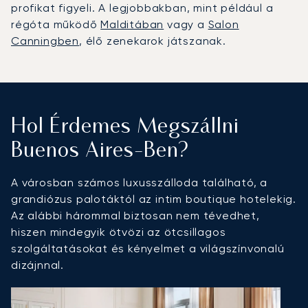
profikat figyeli. A legjobbakban, mint például a
régóta működő
Malditában
vagy a
Salon
Canningben
, élő zenekarok játszanak.
Hol Érdemes Megszállni
Buenos Aires-Ben?
A városban számos luxusszálloda található, a
grandiózus palotáktól az intim boutique hotelekig.
Az alábbi hárommal biztosan nem tévedhet,
hiszen mindegyik ötvözi az ötcsillagos
szolgáltatásokat és kényelmet a világszínvonalú
dizájnnal.