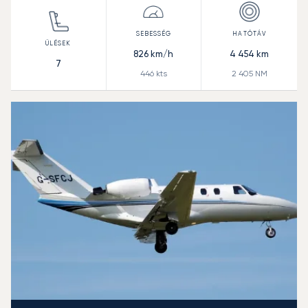
826
km/h
4 454
km
7
446
kts
2 405
NM