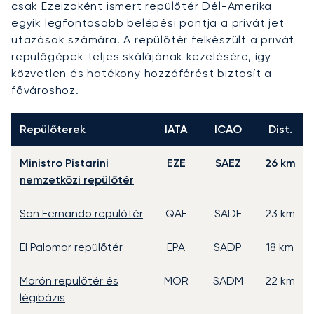
csak Ezeizaként ismert repülőtér Dél-Amerika
egyik legfontosabb belépési pontja a privát jet
utazások számára. A repülőtér felkészült a privát
repülőgépek teljes skálájának kezelésére, így
közvetlen és hatékony hozzáférést biztosít a
fővároshoz.
Repülőterek
IATA
ICAO
Dist.
Ministro Pistarini
EZE
SAEZ
26 km
nemzetközi repülőtér
San Fernando repülőtér
QAE
SADF
23 km
El Palomar repülőtér
EPA
SADP
18 km
Morón repülőtér és
MOR
SADM
22 km
légibázis