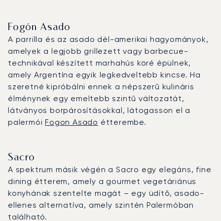
Fogón Asado
A parrilla és az asado dél-amerikai hagyományok,
amelyek a legjobb grillezett vagy barbecue-
technikával készített marhahús köré épülnek,
amely Argentína egyik legkedveltebb kincse. Ha
szeretné kipróbálni ennek a népszerű kulináris
élménynek egy emeltebb szintű változatát,
látványos borpárosításokkal, látogasson el a
palermói
Fogon Asado
étterembe.
Sacro
A spektrum másik végén a Sacro egy elegáns, fine
dining étterem, amely a gourmet vegetáriánus
konyhának szentelte magát – egy üdítő, asado-
ellenes alternatíva, amely szintén Palermóban
található.