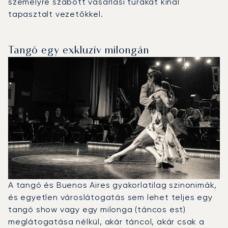
személyre szabott vásárlási túrákat kínál
tapasztalt vezetőkkel.
Tangó egy exkluzív milongán
A tangó és Buenos Aires gyakorlatilag szinonimák,
és egyetlen városlátogatás sem lehet teljes egy
tangó show vagy egy milonga (táncos est)
meglátogatása nélkül, akár táncol, akár csak a