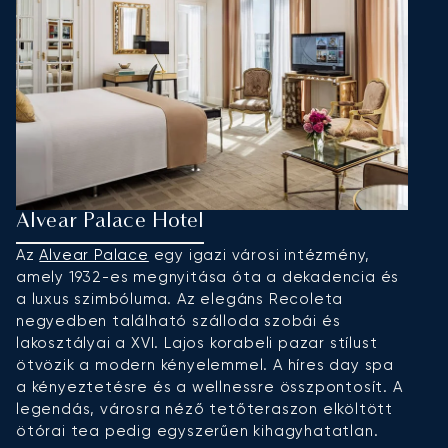
Alvear Palace Hotel
B
Az
Alvear Palace
egy igazi városi intézmény,
E
amely 1932-es megnyitása óta a dekadencia és
C
a luxus szimbóluma. Az elegáns Recoleta
hé
negyedben található szálloda szobái és
í
lakosztályai a XVI. Lajos korabeli pazar stílust
t
ötvözik a modern kényelemmel. A híres day spa
ny
a kényeztetésre és a wellnessre összpontosít. A
m
legendás, városra néző tetőteraszon elköltött
e
ötórai tea pedig egyszerűen kihagyhatatlan.