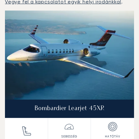
Vegye fel a kapcsolatot egyik helyi irodánkkal
.
Buenos Aires : A 3 legtöbbet repült repülőgép-típus a re
Repülőgép fotója
Repülőgép-típus
Ülőhelyek
Sebesség (km/h)
Sebesség (csomó)
Hatótávolság (km)
Hatótávolság (NM)
Bombardier Learjet 45XR