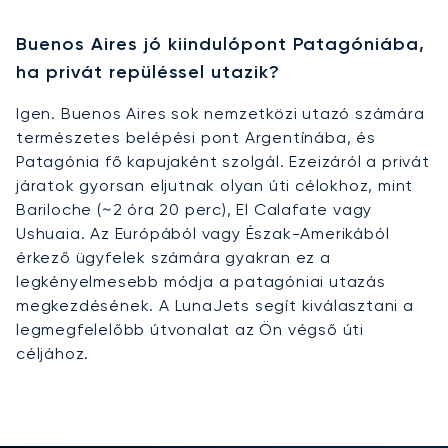
Buenos Aires jó kiindulópont Patagóniába,
ha privát repüléssel utazik?
Igen. Buenos Aires sok nemzetközi utazó számára
természetes belépési pont Argentínába, és
Patagónia fő kapujaként szolgál. Ezeizáról a privát
járatok gyorsan eljutnak olyan úti célokhoz, mint
Bariloche (~2 óra 20 perc), El Calafate vagy
Ushuaia. Az Európából vagy Észak-Amerikából
érkező ügyfelek számára gyakran ez a
legkényelmesebb módja a patagóniai utazás
megkezdésének. A LunaJets segít kiválasztani a
legmegfelelőbb útvonalat az Ön végső úti
céljához.