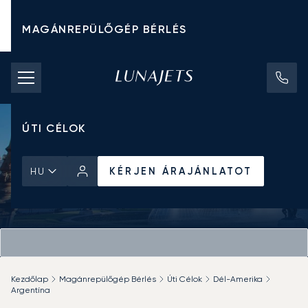
MAGÁNREPÜLŐGÉP BÉRLÉS
CHARTER ÁRAK
MAGÁNREPÜLŐGÉPEK
ÚTI CÉLOK
KÉRJEN ÁRAJÁNLATOT
HU
Kezdőlap
Magánrepülőgép Bérlés
Úti Célok
Dél-Amerika
Argentína