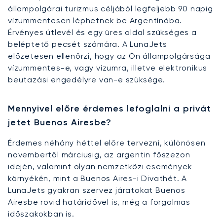
állampolgárai turizmus céljából legfeljebb 90 napig
vízummentesen léphetnek be Argentínába.
Érvényes útlevél és egy üres oldal szükséges a
beléptető pecsét számára. A LunaJets
előzetesen ellenőrzi, hogy az Ön állampolgársága
vízummentes-e, vagy vízumra, illetve elektronikus
beutazási engedélyre van-e szüksége.
Mennyivel előre érdemes lefoglalni a privát
jetet Buenos Airesbe?
Érdemes néhány héttel előre tervezni, különösen
novembertől márciusig, az argentin főszezon
idején, valamint olyan nemzetközi események
környékén, mint a Buenos Aires-i Divathét. A
LunaJets gyakran szervez járatokat Buenos
Airesbe rövid határidővel is, még a forgalmas
időszakokban is.