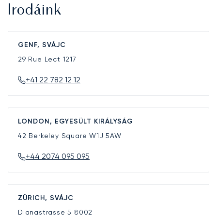
Irodáink
GENF, SVÁJC
29 Rue Lect
1217
+41 22 782 12 12
LONDON, EGYESÜLT KIRÁLYSÁG
42 Berkeley Square
W1J 5AW
+44 2074 095 095
ZÜRICH, SVÁJC
Dianastrasse 5
8002