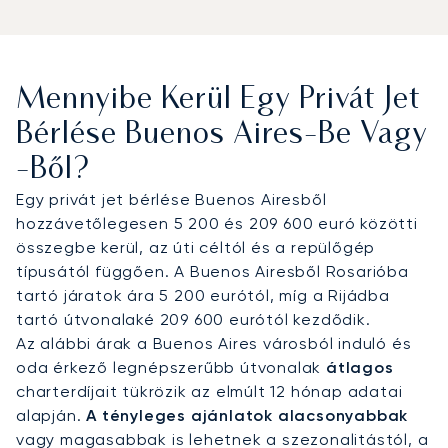
Jorge Newbery repülőtérre a központi
elhelyezkedésért, a San Fernando repülőtérre a
diszkrét privát terminálokért, vagy az Ezeiza
Nemzetközi Repülőtérre a hosszú távú járatok
Mennyibe Kerül Egy Privát Jet
fogadásához. Sofőrös transzferrel juttatjuk el
ügyfeleinket az olyan ötcsillagos szállodákba,
Bérlése Buenos Aires-Be Vagy
mint az Alvear Palace vagy a Palacio Duhau, illetve
-ből?
közvetlenül az exkluzív estanciákra és
sportlétesítményekbe. Kérésre helikopteres
Egy privát jet bérlése Buenos Airesből
transzfert is biztosítunk a tengerparti üdülőhelyek
hozzávetőlegesen 5 200 és 209 600 euró közötti
vagy a versenyhelyszínek gyorsabb eléréséhez.
összegbe kerül, az úti céltól és a repülőgép
Legyen szó az Argentin Póló Bajnokságon való
típusától függően. A Buenos Airesből Rosarióba
részvételről, egy magas szintű kereskedelmi
tartó járatok ára 5 200 eurótól, míg a Rijádba
csúcstalálkozóról vagy egy privát
tartó útvonalaké 209 600 eurótól kezdődik.
jachtkirándulásról Puerto Maderóból, minden
Az alábbi árak a Buenos Aires városból induló és
részletet az Ön időbeosztásához igazítunk.
oda érkező legnépszerűbb útvonalak
átlagos
charterdíjait tükrözik az elmúlt 12 hónap adatai
Két évtizedes tapasztalatával a LunaJets az
alapján.
A tényleges ajánlatok alacsonyabbak
Argus® minősítésű biztonságot, az átlátható
vagy magasabbak is lehetnek a szezonalitástól, a