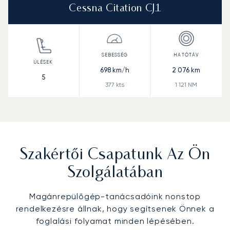
Cessna Citation CJ1
698
km/h
2 076
km
5
377
kts
1 121
NM
Szakértői Csapatunk Az Ön
Szolgálatában
Magánrepülőgép-tanácsadóink nonstop
rendelkezésre állnak, hogy segítsenek Önnek a
foglalási folyamat minden lépésében.