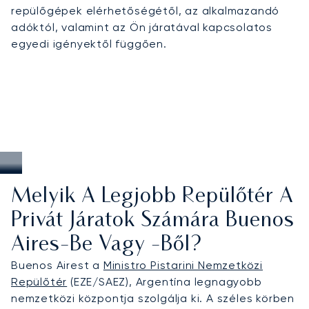
árazást és a világszerte igényes ügyfelek által
repülőgépek elérhetőségétől, az alkalmazandó
megbecsült bérlési megoldásokat ötvözi. Buenos
adóktól, valamint az Ön járatával kapcsolatos
Airesben ez hatékony hozzáférést jelent a
egyedi igényektől függően.
pólószezon alatt, valamint zökkenőmentes privát
repülést Dél-Amerikán belül és a legfontosabb
nemzetközi csomópontok felé.
Melyik A Legjobb Repülőtér A
Privát Járatok Számára Buenos
Aires-Be Vagy -ből?
Buenos Airest a
Ministro Pistarini Nemzetközi
Repülőtér
(EZE/SAEZ), Argentína legnagyobb
nemzetközi központja szolgálja ki. A széles körben