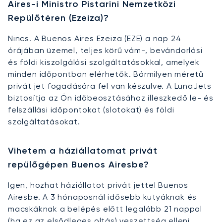
Aires-i Ministro Pistarini Nemzetközi
Repülőtéren (Ezeiza)?
Nincs. A Buenos Aires Ezeiza (EZE) a nap 24
órájában üzemel, teljes körű vám-, bevándorlási
és földi kiszolgálási szolgáltatásokkal, amelyek
minden időpontban elérhetők. Bármilyen méretű
privát jet fogadására fel van készülve. A LunaJets
biztosítja az Ön időbeosztásához illeszkedő le- és
felszállási időpontokat (slotokat) és földi
szolgáltatásokat.
Vihetem a háziállatomat privát
repülőgépen Buenos Airesbe?
Igen, hozhat háziállatot privát jettel Buenos
Airesbe. A 3 hónaposnál idősebb kutyáknak és
macskáknak a belépés előtt legalább 21 nappal
(ha ez az elsődleges oltás) veszettség elleni