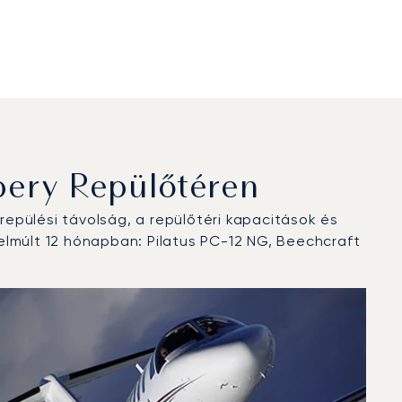
ery Repülőtéren
epülési távolság, a repülőtéri kapacitások és
elmúlt 12 hónapban: Pilatus PC-12 NG, Beechcraft