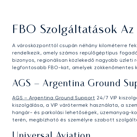
FBO Szolgáltatások Az
A városközponttól csupán néhány kilométerre fe
rendelkezik, amely számos repülőgéptípus fogadás
bizonyos, regionálisan közlekedő nagyobb üzleti
legfontosabb FBO-kat, amelyek zökkenőmentes ki
AGS – Argentina Ground Su
AGS – Argentina Ground Support
24/7 VIP kiszolg
kiszolgálása, a VIP várótermek használata, a sze
hangár- és parkolási lehetőségek, üzemanyag-koor
terén, megbízható és személyre szabott szolgált
Universal Aviation