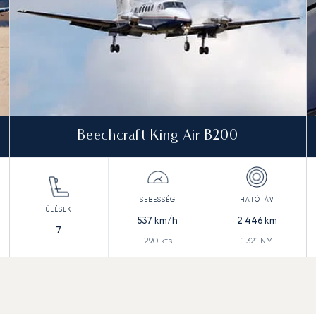
Beechcraft King Air B200
537
km/h
2 446
km
7
290
kts
1 321
NM