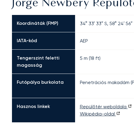
Jorge Newbery Repülőt
Koordináták (FMP)
34° 33′ 33″ S, 58° 24′ 56
IATA-kód
AEP
Tengerszint feletti
5 m (18 ft)
magasság
Futópálya burkolata
Penetrációs makadám (
Hasznos linkek
Repülőtér weboldala
Wikipédia-oldal