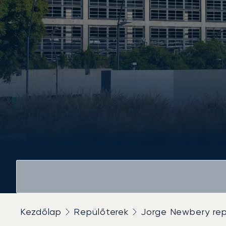
Kezdőlap
Repülőterek
Jorge Newbery rep