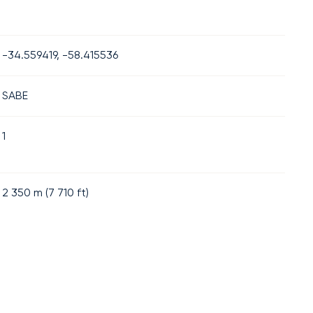
-34.559419, -58.415536
SABE
1
2 350
m (
7 710
ft)