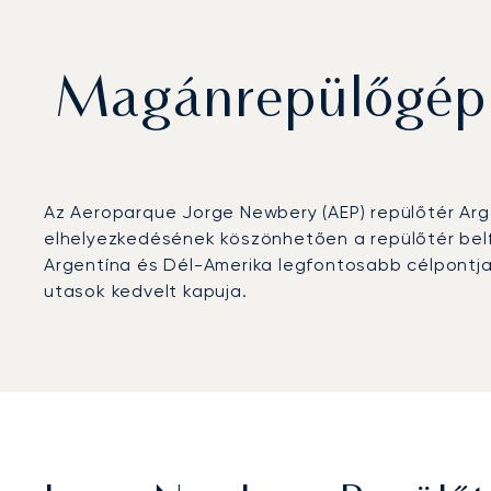
Magánrepülőgép b
Az Aeroparque Jorge Newbery (AEP) repülőtér Ar
elhelyezkedésének köszönhetően a repülőtér belföl
Argentína és Dél-Amerika legfontosabb célpontjaiv
utasok kedvelt kapuja.