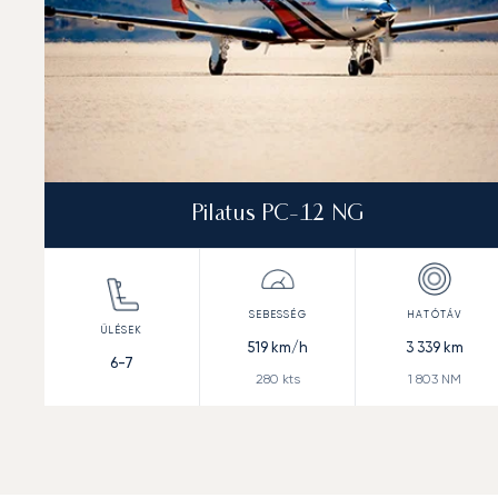
Pilatus PC-12 NG
519
km/h
3 339
km
6-7
280
kts
1 803
NM