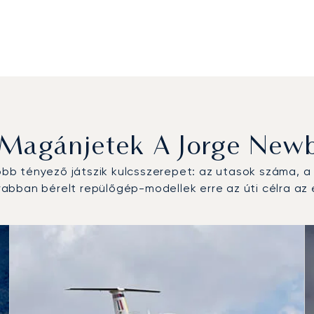
 Magánjetek A Jorge Newb
b tényező játszik kulcsszerepet: az utasok száma, a r
bban bérelt repülőgép-modellek erre az úti célra az 
őgép-típus a repülési forgalom száma alapján 2025-ben
km)