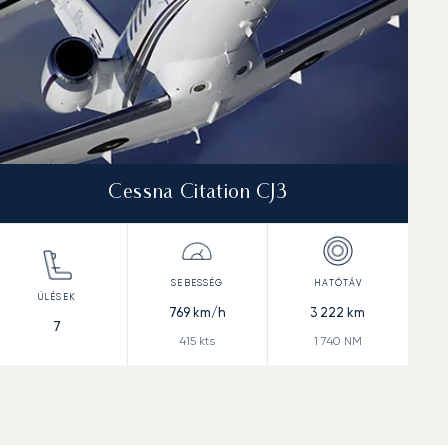
Cessna Citation CJ3
769
km/h
3 222
km
7
415
kts
1 740
NM