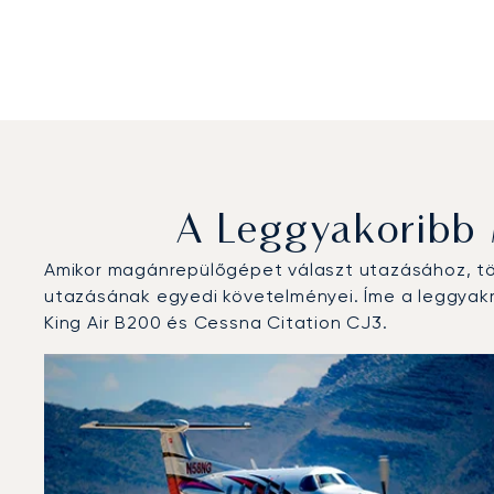
A Leggyakoribb
Amikor magánrepülőgépet választ utazásához, töb
utazásának egyedi követelményei. Íme a leggyakra
King Air B200 és Cessna Citation CJ3.
Jorge Newbery repülőtér : A 3 legtöbbet repült repül
Repülőgép fotója
Repülőgép-típus
Ülőhelyek
Sebesség (km/h)
Sebesség (csomó)
Hatótávolság (
Hatótávolság (NM)