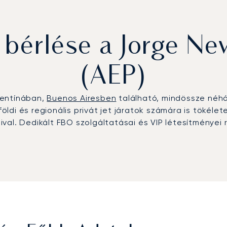
érlése a Jorge Ne
(AEP)
gentínában,
Buenos Airesben
található, mindössze néhá
di és regionális privát jet járatok számára is tökélet
al. Dedikált FBO szolgáltatásai és VIP létesítményei r