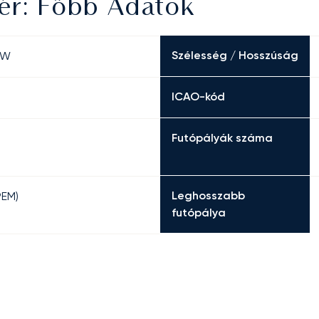
ér: Főbb Adatok
Szélesség / Hosszúság
″ W
ICAO-kód
Futópályák száma
Leghosszabb
PEM)
futópálya