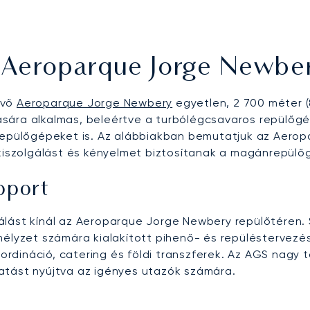
 Aeroparque Jorge Newbe
kvő
Aeroparque Jorge Newbery
egyetlen, 2 700 méter (8
ára alkalmas, beleértve a turbólégcsavaros repülőgépe
 repülőgépeket is. Az alábbiakban bemutatjuk az Aero
szolgálást és kényelmet biztosítanak a magánrepülőg
pport
álást kínál az Aeroparque Jorge Newbery repülőtéren. 
mélyzet számára kialakított pihenő- és repüléstervezés
dináció, catering és földi transzferek. Az AGS nagy ta
atást nyújtva az igényes utazók számára.