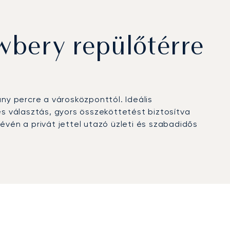
wbery repülőtérre
ny percre a városközponttól. Ideális
es választás, gyors összeköttetést biztosítva
évén a privát jettel utazó üzleti és szabadidős