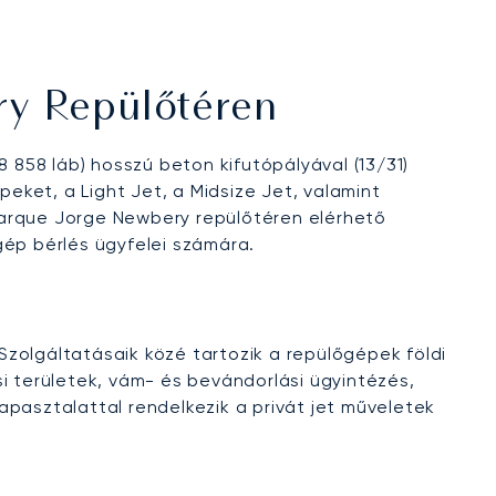
ry Repülőtéren
 858 láb) hosszú beton kifutópályával (13/31)
ket, a Light Jet, a Midsize Jet, valamint
parque Jorge Newbery repülőtéren elérhető
ép bérlés ügyfelei számára.
Szolgáltatásaik közé tartozik a repülőgépek földi
i területek, vám- és bevándorlási ügyintézés,
pasztalattal rendelkezik a privát jet műveletek