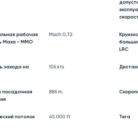
допуст
эксплу
скорос
льная рабочая
Mach
0,72
Круизна
ь Маха - MMO
больши
LRC
ь захода на
106
kts
Дистан
 посадочная
886
m
Скороп
ия
еский потолок
45 000
ft
Тяга