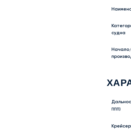
Наимено
Категор
судна
Начало
произво
ХАР
Дальнос
ППП)
Крейсер