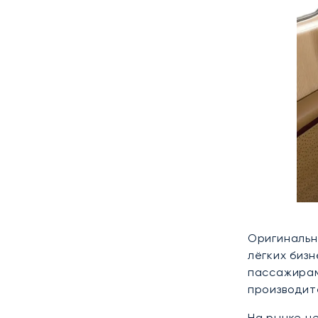
Оригинальн
лёгких биз
пассажирам
производит
На рынке н