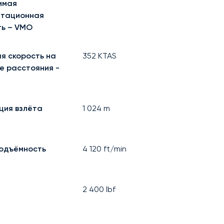
имая
атационная
ть – VMO
я скорость на
352
KTAS
е расстояния -
ция взлёта
1 024
m
одъёмность
4 120
ft/min
2 400
lbf