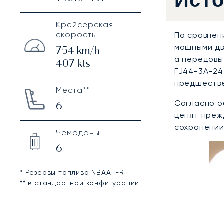
Ист
Крейсерская
скорость
По сравнен
мощными дв
754
km/h
а передовы
407
kts
FJ44-3A-24
предшестве
Места**
Согласно о
6
ценят преж
сохранении
Чемоданы
6
* Резервы топлива NBAA IFR
** в стандартной конфигурации