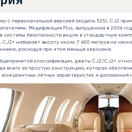
ория
ию с первоначальной версией (модель 525), CJ2 при
игателями. Модификация Plus, выпущенная в 2006 го
е системы безопасности вошли в стандартную компл
, CJ2+ набирает высоту около 7 600 метров на неск
нника, расходуя при этом меньше керосина.
бщепринятой классификации, джеты CJ2/CJ2+ относя
де всего за простую конструкцию, которая обеспеч
 конкурентных лётных характеристик и доказанной 