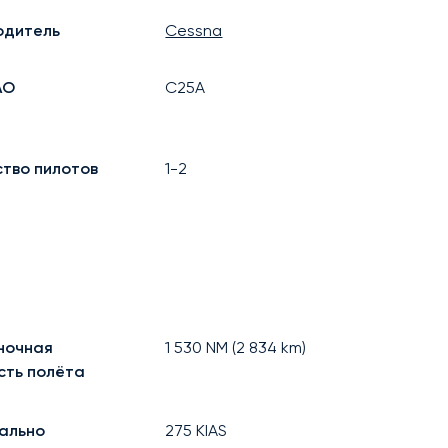
одитель
Cessna
АО
C25A
ство пилотов
1-2
ночная
1 530
NM (
2 834
km)
сть полёта
ально
275
KIAS