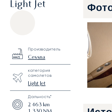
Light Jet
Фот
Cessna Citation CJ2
Specification
Value
Производитель
Technical specifications
Cessna
категория
самолетов
Light Jet
Дальность*
2 463
km
1 330
NM