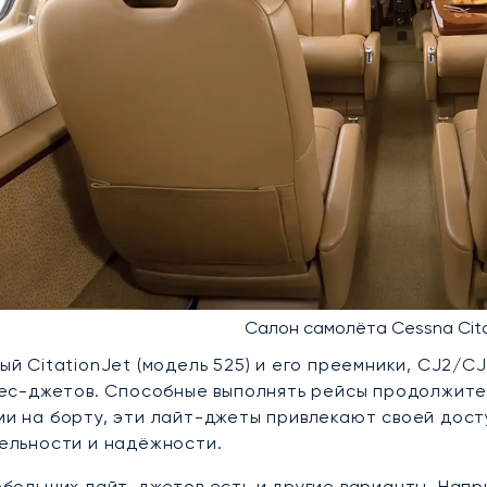
Салон самолёта Cessna Cita
ый CitationJet (модель 525) и его преемники, CJ2/C
нес-джетов. Способные выполнять рейсы продолжите
и на борту, эти лайт-джеты привлекают своей дост
ельности и надёжности.
ебольших лайт-джетов есть и другие варианты. Нап