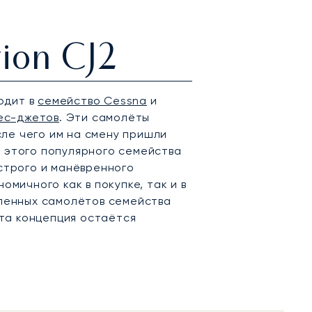
ion CJ2
ходит в
семейство Cessna
и
нес-джетов
. Эти самолёты
осле чего им на смену пришли
 этого популярного семейства
строго и манёвренного
омичного как в покупке, так и в
вленных самолётов семейства
эта концепция остаётся