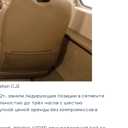
tion CJ2
J2+, заняли лидирующие позиции в сегменте
льностью до трёх часов с шестью
упной ценой аренды без компромиссов в
ример,
Hawker 400XP
, принадлежащий той же