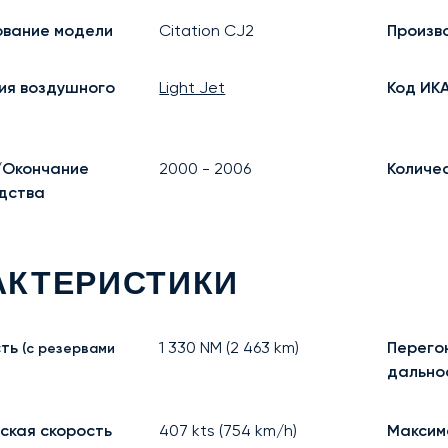
вание модели
Citation CJ2
Произв
ия воздушного
Light Jet
Код ИК
/Окончание
2000
-
2006
Количе
дства
АКТЕРИСТИКИ
ть
1 330
NM (
2 463
km)
Перего
(с резервами
дально
ская скорость
407
kts (
754
km/h)
Максим