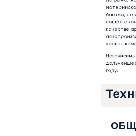
материнско
багажа, но
сошёл с ко
качестве а
авиапроизв
уровне ком
Независимы
дальнейшее
году.
Техн
ОБЩ