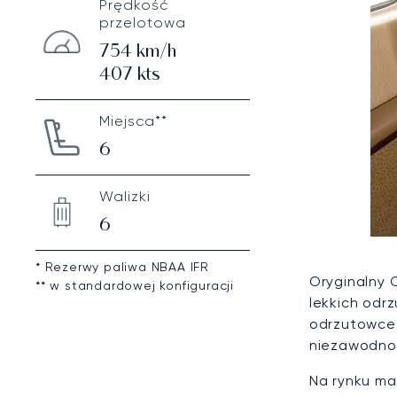
Prędkość
przelotowa
754
km/h
407
kts
Miejsca**
6
Walizki
6
* Rezerwy paliwa NBAA IFR
Oryginalny 
** w standardowej konfiguracji
lekkich odr
odrzutowce 
niezawodnoś
Na rynku ma