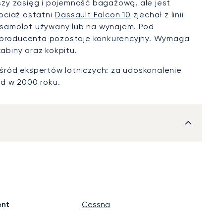
szy zasięg i pojemność bagażową, ale jest
ociaż ostatni
Dassault Falcon 10
zjechał z linii
o samolot używany lub na wynajem. Pod
go producenta pozostaje konkurencyjny. Wymaga
biny oraz kokpitu.
śród ekspertów lotniczych: za udoskonalenie
d w 2000 roku.
ent
Cessna