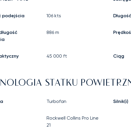
 podejścia
106
kts
Długość
długość
886
m
Prędkoś
ia
aktyczny
45 000
ft
Ciąg
NOLOGIA STATKU POWIETR
ka
Turbofan
Silnik(i)
Rockwell Collins Pro Line
21