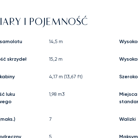
ARY I POJEMNOŚĆ
 samolotu
14,5
m
Wysoko
ść skrzydeł
15,2
m
Wysokoś
kabiny
4,17
m (
13,67
ft)
Szeroko
ć luku
1,98
m3
Miejsca
wego
standa
(maks.)
7
Walizki
odręczny
5
Maksym