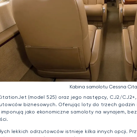
Kabina samolotu Cessna Cita
CitationJet (model 525) oraz jego następcy, CJ2/CJ2+
zutowców biznesowych. Oferując loty do trzech godzin 
imponują jako ekonomiczne samoloty na wynajem, bez
ci.
łych lekkich odrzutowców istnieje kilka innych opcji. 