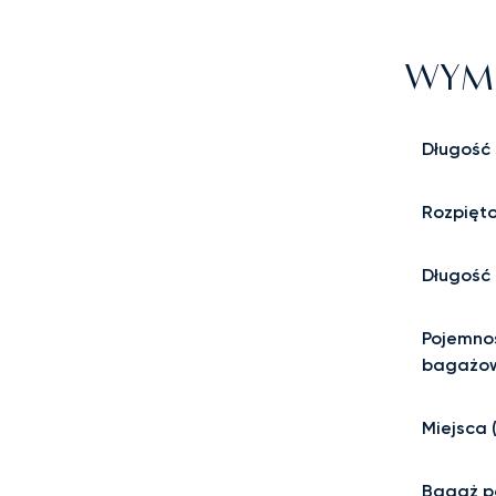
WYMI
Długość
Rozpięto
Długość 
Pojemnoś
bagażo
Miejsca 
Bagaż p