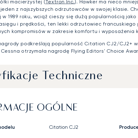
ółki macierzystej (
Textron Inc.
). Hawker ma nieco mniej
jeden z najszybszych odrzutowców w swojej klasie. Ch
j w 1989 roku, wciąż cieszy się dużą popularnością jak
sięgu i prędkości, ten lekki odrzutowiec francuskie
ych kompromisów w zakresie komfortu i wyposażenia ka
nagrody podkreślają popularność Citation CJ2/CJ2+ w
Cessna otrzymała nagrodę Flying Editors' Choice Awar
fikacje Techniczne
RMACJE OGÓLNE
odelu
Citation CJ2
Produc