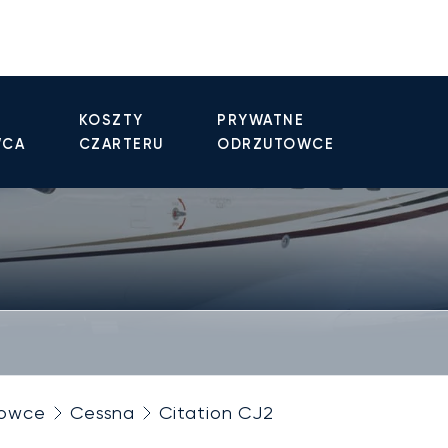
KOSZTY
PRYWATNE
WCA
CZARTERU
ODRZUTOWCE
towce
Cessna
Citation CJ2