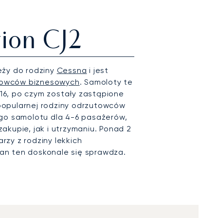
ion CJ2
eży do rodziny
Cessna
i jest
utowców biznesowych
. Samoloty te
6, po czym zostały zastąpione
popularnej rodziny odrzutowców
ego samolotu dla 4-6 pasażerów,
akupie, jak i utrzymaniu. Ponad 2
zy z rodziny lekkich
an ten doskonale się sprawdza.