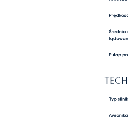
Prędkość
Średnia 
lądowan
Pułap pr
TECH
Typ silni
Awionika