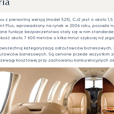
ria
u z pierwotną wersją (model 525), CJ2 jest o około 1,
riant Plus, wprowadzony na rynek w 2006 roku, posiada 
e funkcje bezpieczeństwa stały się w nim standardem.
ość około 7 600 metrów o kilka minut szybciej niż jego
powszechną kategoryzacją odrzutowców biznesowych,
zutowców biznesowych. Są cenione przede wszystkim za
rzewagi kosztowej przy zachowaniu konkurencyjnych o