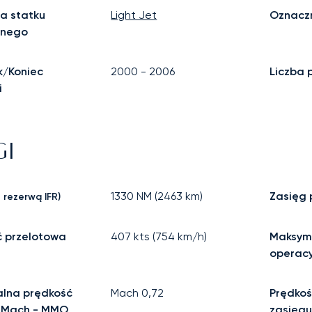
a statku
Light Jet
Oznaczn
znego
k/Koniec
2000
-
2006
Liczba 
i
GI
1330
NM (
2463
km)
Zasięg
 rezerwą IFR)
ć przelotowa
407
kts (
754
km/h)
Maksym
operac
lna prędkość
Mach
0,72
Prędkoś
 Mach - MMO
zasięgu