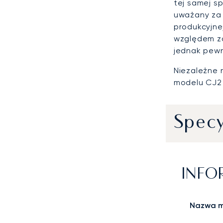
tej samej sp
uważany za 
produkcyjne
względem za
jednak pewn
Niezależne 
modelu CJ2 
Specy
INFO
Nazwa m