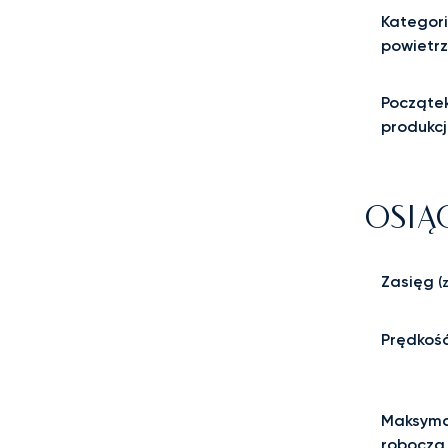
Kategori
powietr
Począte
produkcj
OSIĄ
Zasięg
(z
Prędkoś
Maksyma
robocza