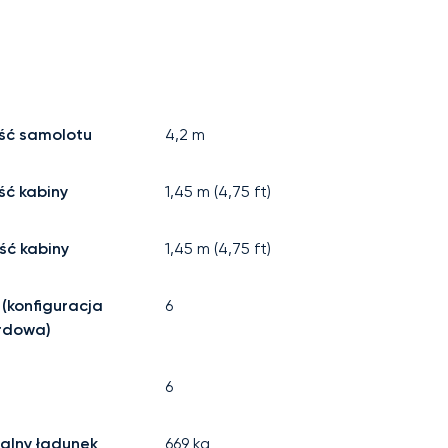
ść samolotu
4,2
m
ć kabiny
1,45
m (
4,75
ft)
ść kabiny
1,45
m (
4,75
ft)
 (konfiguracja
6
rdowa)
6
alny ładunek
669
kg