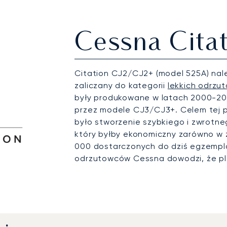
Cessna Citat
Citation CJ2/CJ2+ (model 525A) nal
zaliczany do kategorii
lekkich odrz
były produkowane w latach 2000-201
przez modele CJ3/CJ3+. Celem tej 
było stworzenie szybkiego i zwrotn
który byłby ekonomiczny zarówno w z
000 dostarczonych do dziś egzemplar
odrzutowców Cessna dowodzi, że pl