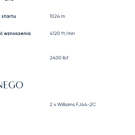
 startu
1024
m
ć wznoszenia
4120
ft/min
2400
lbf
ZNEGO
2 x Williams FJ44-2C