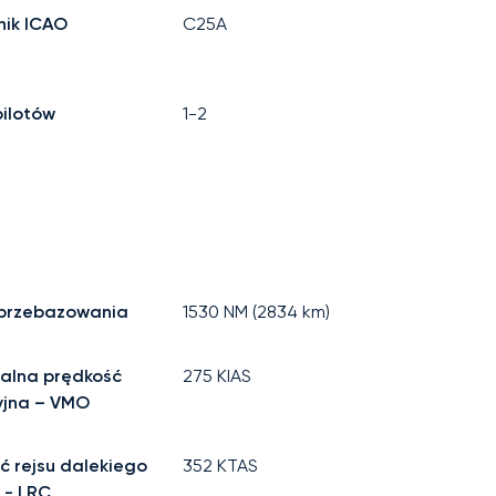
ik ICAO
C25A
pilotów
1-2
 przebazowania
1530
NM (
2834
km)
alna prędkość
275
KIAS
yjna – VMO
ć rejsu dalekiego
352
KTAS
 - LRC