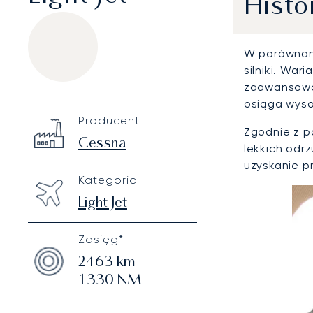
Histo
W porównani
silniki. Wa
zaawansowan
osiąga wysok
Cessna Citation CJ2
Specification
Value
Producent
Technical specifications
Zgodnie z 
Cessna
lekkich odr
uzyskanie p
Kategoria
Light Jet
Zasięg*
2463
km
1330
NM