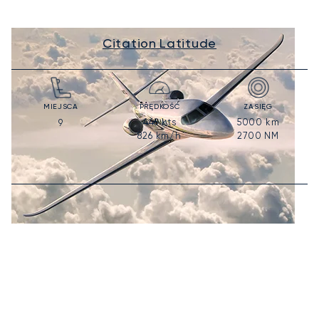
Citation Latitude
MIEJSCA
PRĘDKOŚĆ
ZASIĘG
446
kts
5000
km
9
826
km/h
2700
NM