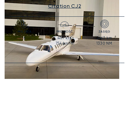
Citation CJ2
MIEJSCA
PRĘDKOŚĆ
ZASIĘG
407
kts
2463
km
6
754
km/h
1330
NM