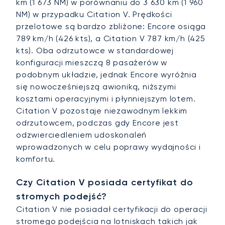
km (1 673 NM) w porównaniu do 3 630 km (1 960
NM) w przypadku Citation V. Prędkości
przelotowe są bardzo zbliżone: Encore osiąga
789 km/h (426 kts), a Citation V 787 km/h (425
kts). Oba odrzutowce w standardowej
konfiguracji mieszczą 8 pasażerów w
podobnym układzie, jednak Encore wyróżnia
się nowocześniejszą awioniką, niższymi
kosztami operacyjnymi i płynniejszym lotem.
Citation V pozostaje niezawodnym lekkim
odrzutowcem, podczas gdy Encore jest
odzwierciedleniem udoskonaleń
wprowadzonych w celu poprawy wydajności i
komfortu.
Czy Citation V posiada certyfikat do
stromych podejść?
Citation V nie posiadał certyfikacji do operacji
stromego podejścia na lotniskach takich jak