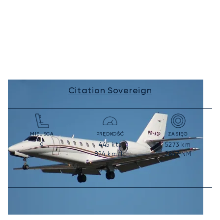
Citation Sovereign
MIEJSCA
PRĘDKOŚĆ
ZASIĘG
445
kts
5273
km
9
824
km/h
2847
NM