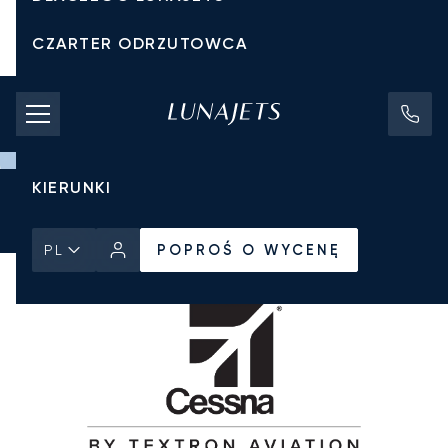
CZARTER ODRZUTOWCA
KOSZTY CZARTERU
PRYWATNE ODRZUTOWCE
KIERUNKI
Strona Główna
Wszystkie prywatne odrzutowce
Cessna
POPROŚ O WYCENĘ
Citation V
POPROŚ O WYCENĘ
PL