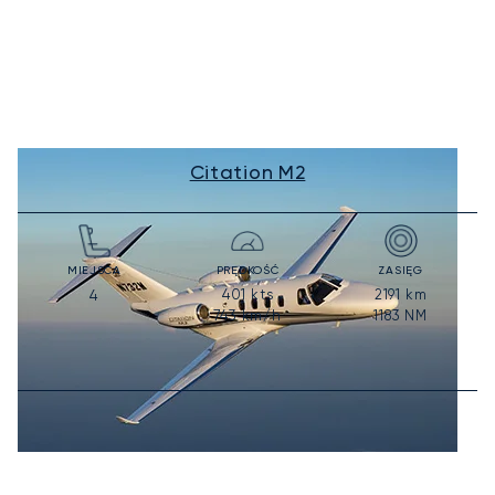
Citation M2
MIEJSCA
PRĘDKOŚĆ
ZASIĘG
401
kts
2191
km
4
743
km/h
1183
NM