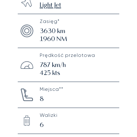
Light Jet
Zasięg*
3630
km
1960
NM
Prędkość przelotowa
787
km/h
425
kts
Miejsca**
8
Walizki
6