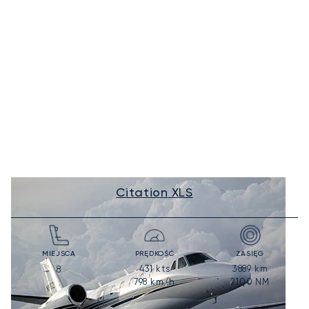
Citation XLS
MIEJSCA
PRĘDKOŚĆ
ZASIĘG
431
kts
3889
km
8
798
km/h
2100
NM