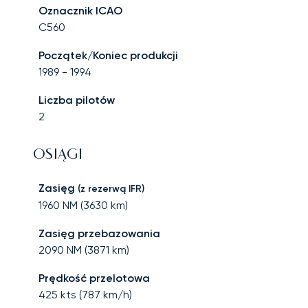
Oznacznik ICAO
C560
Początek/Koniec produkcji
1989
-
1994
Liczba pilotów
2
OSIĄGI
Zasięg
(z rezerwą IFR)
1960
NM (
3630
km)
Zasięg przebazowania
2090
NM (
3871
km)
Prędkość przelotowa
425
kts (
787
km/h)