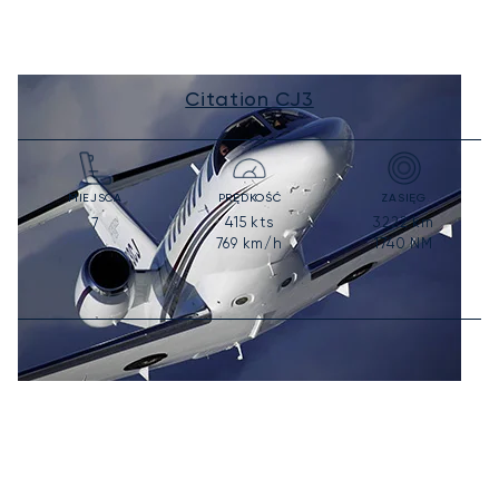
Citation CJ3
MIEJSCA
PRĘDKOŚĆ
ZASIĘG
415
kts
3222
km
7
769
km/h
1740
NM