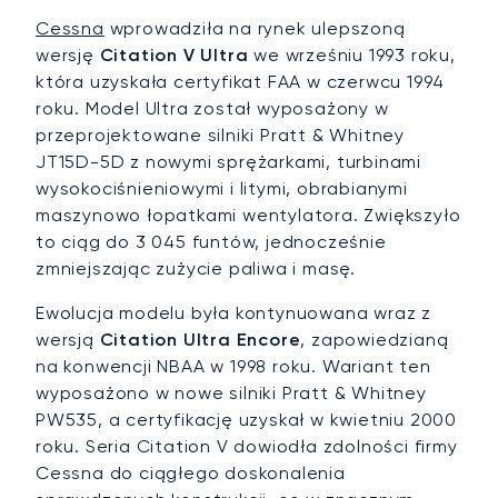
Cessna
wprowadziła na rynek ulepszoną
wersję
Citation V Ultra
we wrześniu 1993 roku,
która uzyskała certyfikat FAA w czerwcu 1994
roku. Model Ultra został wyposażony w
przeprojektowane silniki Pratt & Whitney
JT15D-5D z nowymi sprężarkami, turbinami
wysokociśnieniowymi i litymi, obrabianymi
maszynowo łopatkami wentylatora. Zwiększyło
to ciąg do 3 045 funtów, jednocześnie
zmniejszając zużycie paliwa i masę.
Ewolucja modelu była kontynuowana wraz z
wersją
Citation Ultra Encore
, zapowiedzianą
na konwencji NBAA w 1998 roku. Wariant ten
wyposażono w nowe silniki Pratt & Whitney
PW535, a certyfikację uzyskał w kwietniu 2000
roku. Seria Citation V dowiodła zdolności firmy
Cessna do ciągłego doskonalenia