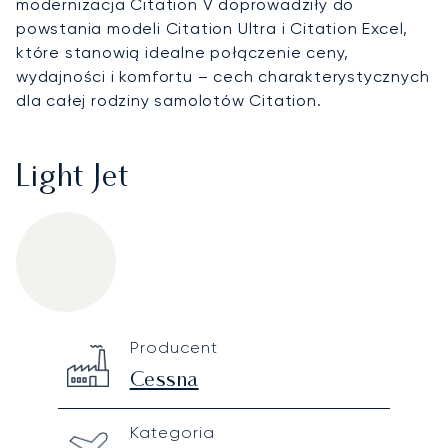
modernizacja Citation V doprowadziły do
powstania modeli Citation Ultra i Citation Excel,
które stanowią idealne połączenie ceny,
wydajności i komfortu – cech charakterystycznych
dla całej rodziny samolotów Citation.
Light Jet
Cessna Citation V
Specification
Value
Producent
Technical specifications
Cessna
Kategoria