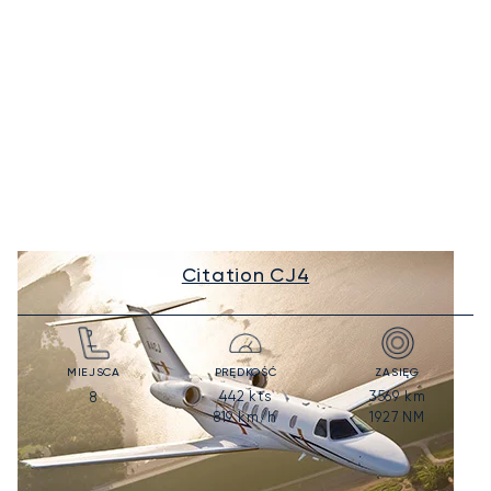
Citation CJ4
MIEJSCA
PRĘDKOŚĆ
ZASIĘG
442
kts
3569
km
8
819
km/h
1927
NM