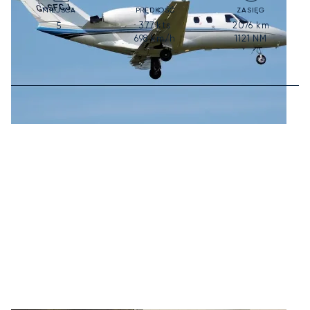
MIEJSCA
PRĘDKOŚĆ
ZASIĘG
377
kts
2076
km
5
698
km/h
1121
NM