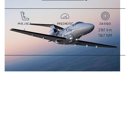
MIEJSCA
PRĘDKOŚĆ
ZASIĘG
339
kts
2161
km
4
628
km/h
1167
NM