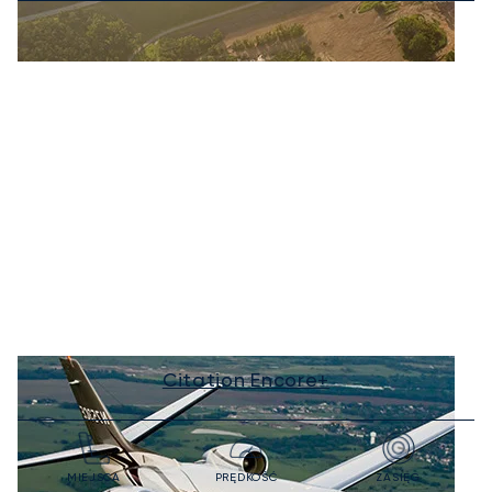
Citation Encore+
MIEJSCA
PRĘDKOŚĆ
ZASIĘG