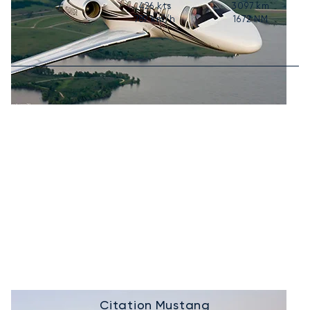
426
kts
3097
km
7
789
km/h
1672
NM
Citation Mustang