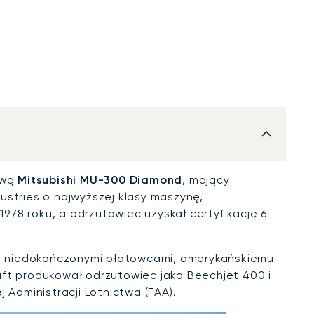
zwą
Mitsubishi MU-300 Diamond
, mający
ustries o najwyższej klasy maszynę,
 1978 roku, a odrzutowiec uzyskał certyfikację 6
oma niedokończonymi płatowcami, amerykańskiemu
t produkował odrzutowiec jako Beechjet 400 i
 Administracji Lotnictwa (FAA).