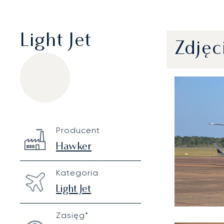
Light Jet
Zdjęc
Hawker 400XP
Specification
Value
Producent
Technical specifications
Hawker
Kategoria
Light Jet
Zasięg*