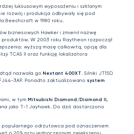
rdziej luksusowym wyposażeniu i szklanym
ie rozwój i produkcja odbywały się pod
ła Beechcraft w 1980 roku.
ców biznesowych Hawker i zmienił nazwę
ią produktów. W 2003 roku Raytheon rozpoczął
epszenia: wyższą masę całkowitą, opcję dla
ji TCAS II oraz funkcję lokalizatora
odtąd nazwała go
Nextant 400XT
. Silniki JT15D
 FJ44-3AP. Ponadto zaktualizowano
system
wami, w tym
Mitsubishi Diamond/Diamond II,
ana jako T-1 Jayhawk. Do dziś dostarczono
go popularnego odrzutowca pod oznaczeniem
awet o 20% przy jednoczesnym zwiększeniu