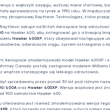
ersja o większym zasięgu, wyższej masie startowej, ba
stała wprowadzona na rynek w 1990 roku. W międzyczas
firmy zbrojeniowej Raytheon Technologies, która przeję
 Raytheon zakupił od British Aerospace linię odrzutow
00
na Hawker 400, aby zintegrować go z istniejącą lin
modelu
Hawker 400XP
, który obejmował następujące ul
asażerów, odwracacze ciągu, system ostrzegania o koliz
ant Aerospace zmodernizowała model Hawker 400XP i 
Whitney Canada zostały zastąpione modelem Williams
z wnętrze starzejącego się lekkiego odrzutowca.
był sprzedawany przez ponad 30 lat pod różnymi naz
00/400A
oraz
Hawker 400XP
. Wersja wojskowa jest zn
nad 900 samolotów Hawker 400.
u oferowana jest również zmodernizowana wersja te
0XPR
, która pozwala na zmniejszenie zużycia paliwa n