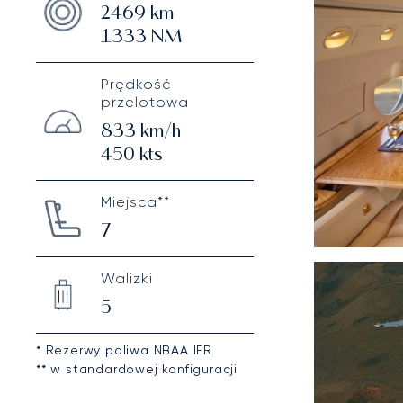
2469
km
1333
NM
Prędkość
przelotowa
833
km/h
450
kts
Miejsca**
7
Walizki
5
* Rezerwy paliwa NBAA IFR
** w standardowej konfiguracji