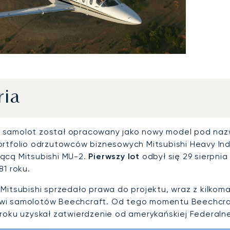
ria
 samolot został opracowany jako nowy model pod na
ortfolio odrzutowców biznesowych Mitsubishi Heavy Ind
ącą Mitsubishi MU-2.
Pierwszy lot
odbył się 29 sierpnia
81 roku.
 Mitsubishi sprzedało prawa do projektu, wraz z kilk
i samolotów Beechcraft. Od tego momentu Beechcraf
roku uzyskał zatwierdzenie od amerykańskiej Federalnej