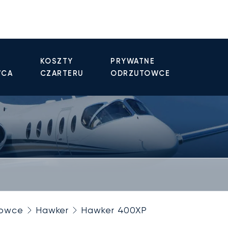
KOSZTY
PRYWATNE
WCA
CZARTERU
ODRZUTOWCE
towce
Hawker
Hawker 400XP