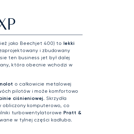
XP
ież jako Beechjet 400) to
lekki
 zaprojektowany i zbudowany
ie ten business jet był dalej
pany, która obecnie wchodzi w
molot
o całkowicie metalowej
dwóch pilotów i może komfortowo
binie ciśnieniowej
. Skrzydła
y obliczony komputerowo, co
ilniki turbowentylatorowe
Pratt &
ane w tylnej części kadłuba.