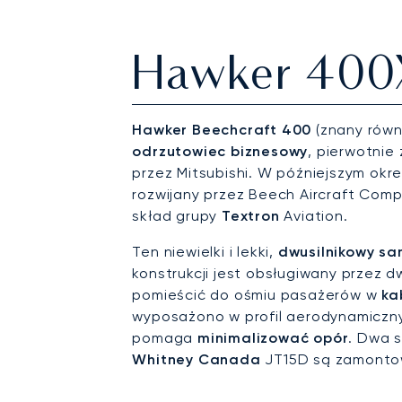
Hawker 400
Hawker Beechcraft 400
(znany równ
odrzutowiec biznesowy
, pierwotnie
przez Mitsubishi. W późniejszym okres
rozwijany przez Beech Aircraft Com
skład grupy
Textron
Aviation.
Ten niewielki i lekki,
dwusilnikowy sa
konstrukcji jest obsługiwany przez 
pomieścić do ośmiu pasażerów w
ka
wyposażono w profil aerodynamiczn
pomaga
minimalizować opór
. Dwa s
Whitney Canada
JT15D są zamontow