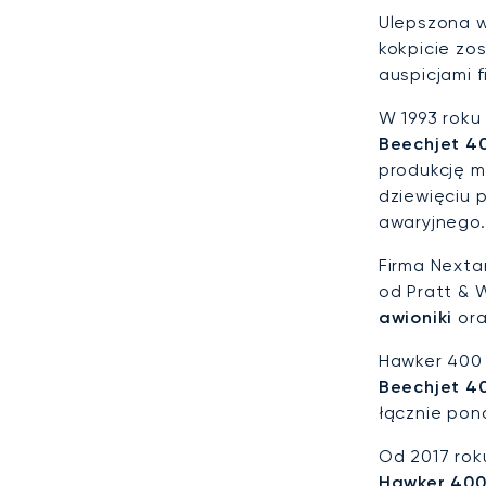
Ulepszona w
kokpicie zo
auspicjami 
W 1993 roku
Beechjet 4
produkcję 
dziewięciu p
awaryjnego.
Firma Next
od Pratt & 
awioniki
ora
Hawker 400 
Beechjet 4
łącznie po
Od 2017 rok
Hawker 40