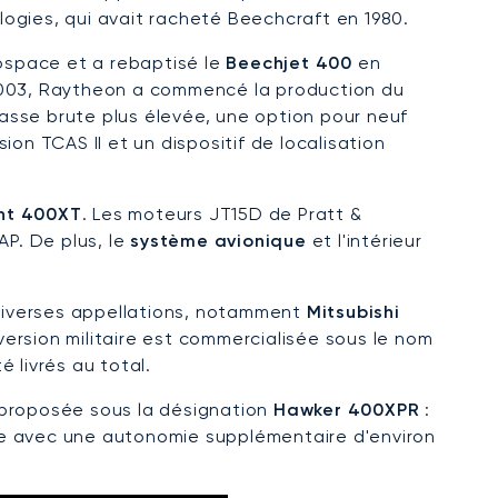
ogies, qui avait racheté Beechcraft en 1980.
rospace et a rebaptisé le
Beechjet 400
en
 2003, Raytheon a commencé la production du
masse brute plus élevée, une option pour neuf
ion TCAS II et un dispositif de localisation
nt 400XT
. Les moteurs JT15D de Pratt &
P. De plus, le
système avionique
et l'intérieur
diverses appellations, notamment
Mitsubishi
ersion militaire est commercialisée sous le nom
 livrés au total.
 proposée sous la désignation
Hawker 400XPR
:
re avec une autonomie supplémentaire d'environ