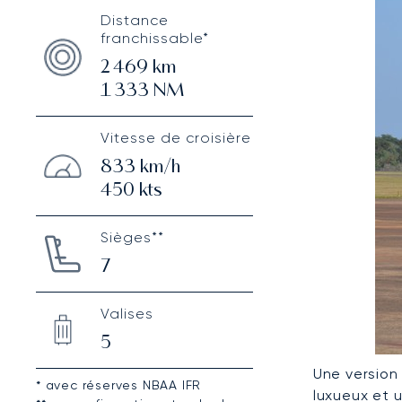
Distance
franchissable*
2 469
km
1 333
NM
Vitesse de croisière
833
km/h
450
kts
Sièges**
7
Valises
5
Une version
* avec réserves NBAA IFR
luxueux et 