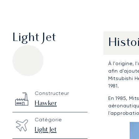
Light Jet
Histo
À l'origine
afin d'ajout
Mitsubishi H
1981.
Hawker 400XP
Specification
Value
Constructeur
Technical specifications
En 1985, Mit
Hawker
aéronautiqu
l'approbatio
Catégorie
Light Jet