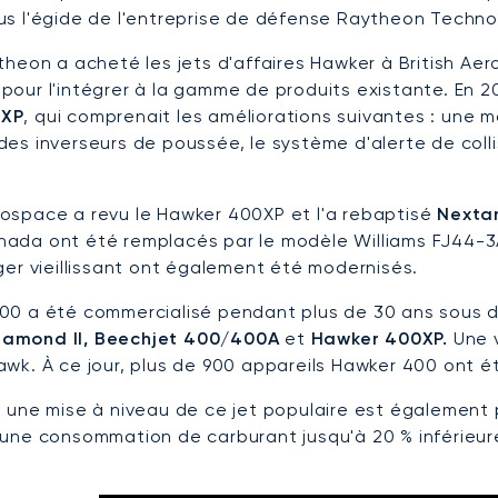
us l'égide de l'entreprise de défense Raytheon Technol
theon a acheté les jets d'affaires Hawker à British Ae
pour l'intégrer à la gamme de produits existante. En
0XP
, qui comprenait les améliorations suivantes : une 
es inverseurs de poussée, le système d'alerte de collis
ospace a revu le Hawker 400XP et l'a rebaptisé
Nexta
ada ont été remplacés par le modèle Williams FJ44-3A
ger vieillissant ont également été modernisés.
00 a été commercialisé pendant plus de 30 ans sous 
amond II, Beechjet 400/400A
et
Hawker 400XP.
Une v
wk. À ce jour, plus de 900 appareils Hawker 400 ont été
, une mise à niveau de ce jet populaire est également
 une consommation de carburant jusqu'à 20 % inférieu