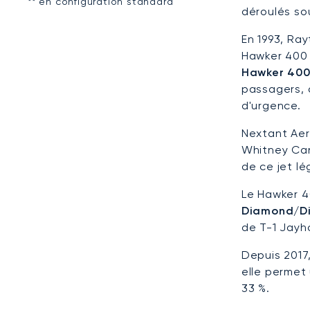
** en configuration standard
déroulés so
En 1993, Ray
Hawker 400 
Hawker 40
passagers, d
d'urgence.
Nextant Aer
Whitney Can
de ce jet lé
Le Hawker 4
Diamond/Di
de T-1 Jayha
Depuis 2017
elle permet
33 %.