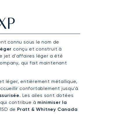
XP
nt connu sous le nom de
léger
conçu et construit à
ce jet d'affaires léger a été
Company, qui fait maintenant
 et léger, entièrement métallique,
accueillir confortablement jusqu'à
ssurisée
. Les ailes sont dotées
e qui contribue à
minimiser la
T15D de
Pratt & Whitney Canada