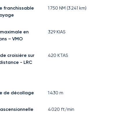
e franchissable
1 750
NM (
3 241
km)
voyage
 maximale en
329
KIAS
ons – VMO
de croisière sur
420
KTAS
distance - LRC
e de décollage
1 430
m
 ascensionnelle
4 020
ft/min