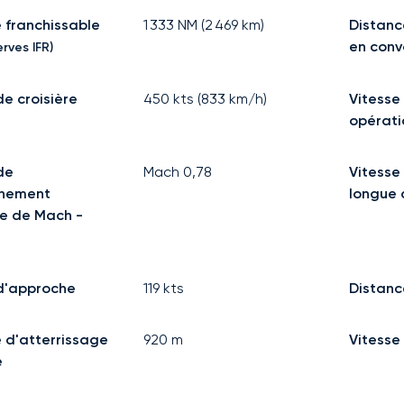
 franchissable
1 333
NM (
2 469
km)
Distanc
en con
rves IFR)
de croisière
450
kts (
833
km/h)
Vitesse
opérati
de
Mach
0,78
Vitesse 
nnement
longue 
e de Mach -
d'approche
119
kts
Distanc
 d'atterrissage
920
m
Vitesse
e