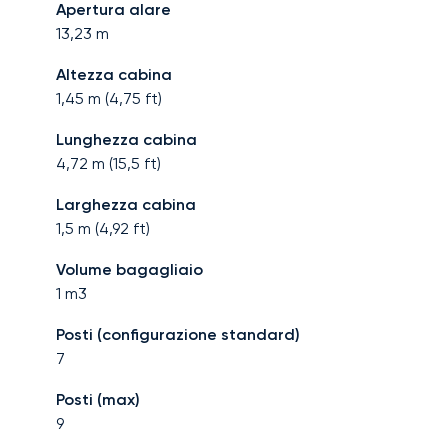
Apertura alare
13,23
m
Altezza cabina
1,45
m (
4,75
ft)
Lunghezza cabina
4,72
m (
15,5
ft)
Larghezza cabina
1,5
m (
4,92
ft)
Volume bagagliaio
1
m3
Posti (configurazione standard)
7
Posti (max)
9