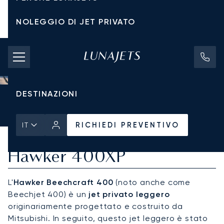
NOLEGGIO DI JET PRIVATO
TARIFFE DI NOLEGGIO
JET PRIVATI
DESTINAZIONI
Pagina Iniziale
Tutti i Jet Privati
Hawker
Hawker 400XP
RICHIEDI PREVENTIVO
RICHIEDI PREVENTIVO
IT
Hawker 400XP
L'
Hawker Beechcraft 400
(noto anche come
Beechjet 400) è un
jet privato leggero
originariamente progettato e costruito da
Mitsubishi. In seguito, questo jet leggero è stato