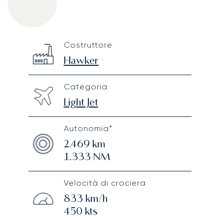
Hawker 400XP
Specification
Value
Costruttore
Technical specifications
Hawker
Categoria
Light Jet
Autonomia*
2.469
km
1.333
NM
Velocità di crociera
833
km/h
450
kts