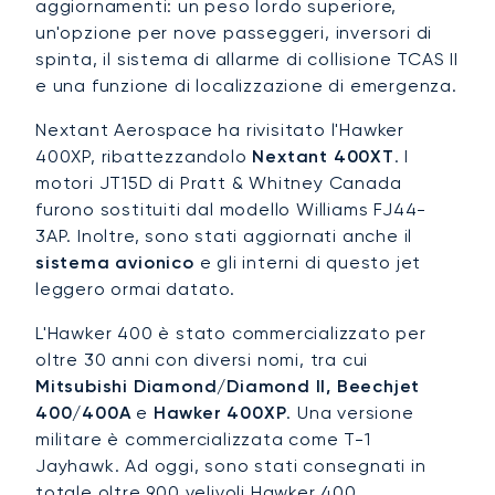
aggiornamenti: un peso lordo superiore,
un'opzione per nove passeggeri, inversori di
spinta, il sistema di allarme di collisione TCAS II
e una funzione di localizzazione di emergenza.
Nextant Aerospace ha rivisitato l'Hawker
400XP, ribattezzandolo
Nextant 400XT
. I
motori JT15D di Pratt & Whitney Canada
furono sostituiti dal modello Williams FJ44-
3AP. Inoltre, sono stati aggiornati anche il
sistema avionico
e gli interni di questo jet
leggero ormai datato.
L'Hawker 400 è stato commercializzato per
oltre 30 anni con diversi nomi, tra cui
Mitsubishi Diamond/Diamond II, Beechjet
400/400A
e
Hawker 400XP
. Una versione
militare è commercializzata come T-1
Jayhawk. Ad oggi, sono stati consegnati in
totale oltre 900 velivoli Hawker 400.