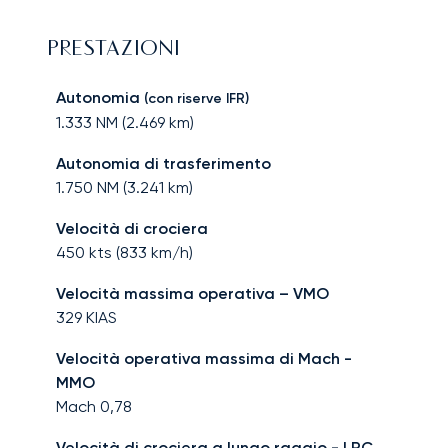
PRESTAZIONI
Autonomia
(con riserve IFR)
1.333
NM (
2.469
km)
Autonomia di trasferimento
1.750
NM (
3.241
km)
Velocità di crociera
450
kts (
833
km/h)
Velocità massima operativa – VMO
329
KIAS
Velocità operativa massima di Mach -
MMO
Mach
0,78
Velocità di crociera a lungo raggio - LRC