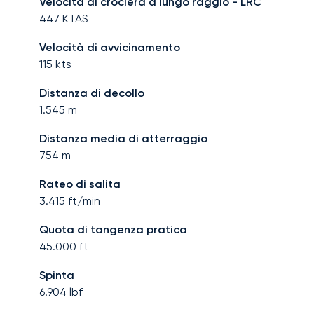
Velocità di crociera a lungo raggio - LRC
447
KTAS
Velocità di avvicinamento
115
kts
Distanza di decollo
1.545
m
Distanza media di atterraggio
754
m
Rateo di salita
3.415
ft/min
Quota di tangenza pratica
45.000
ft
Spinta
6.904
lbf