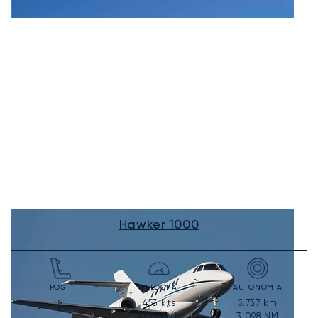
Hawker 1000
POSTI
VELOCITÀ
AUTONOMIA
453
kts
5.737
km
8
839
km/h
3.098
NM