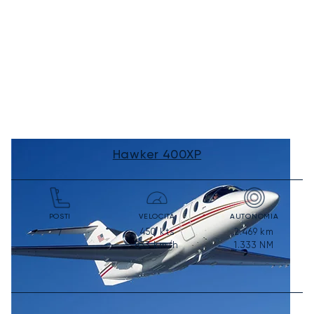
Hawker 400XP
POSTI
VELOCITÀ
AUTONOMIA
450
kts
2.469
km
7
833
km/h
1.333
NM