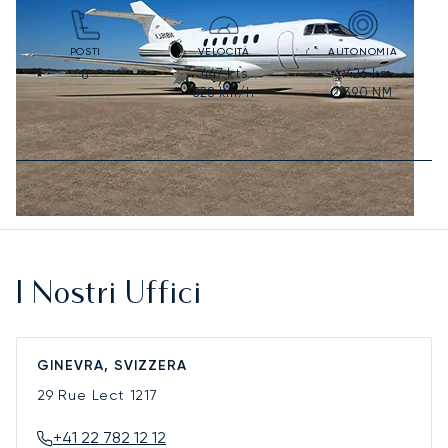
POSTI
VELOCITÀ
AUTONOMIA
447
kts
4.426
km
8
828
km/h
2.390
NM
I Nostri Uffici
GINEVRA, SVIZZERA
29 Rue Lect
1217
+41 22 782 12 12