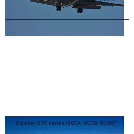
Hawker 800 series (800A, 800B, 800XP)