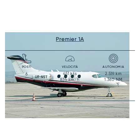
Premier 1A
POSTI
VELOCITÀ
AUTONOMIA
451
kts
2.519
km
6
835
km/h
1.360
NM