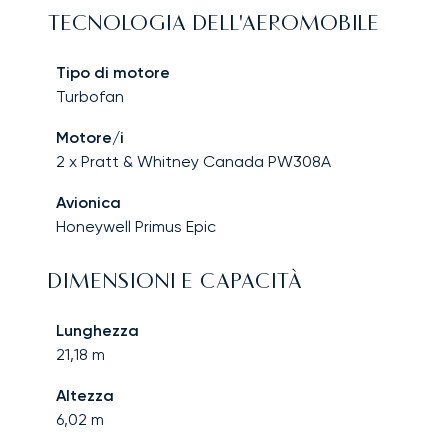
TECNOLOGIA DELL'AEROMOBILE
Tipo di motore
Turbofan
Motore/i
2 x Pratt & Whitney Canada PW308A
Avionica
Honeywell Primus Epic
DIMENSIONI E CAPACITÀ
Lunghezza
21,18
m
Altezza
6,02
m