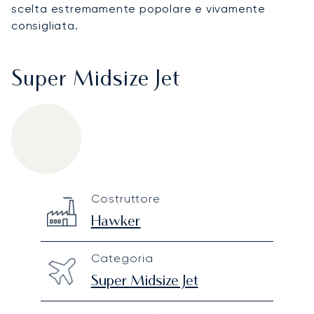
scelta estremamente popolare e vivamente
consigliata.
Super Midsize Jet
Hawker 4000
Specification
Value
Costruttore
Technical specifications
Hawker
Categoria
Super Midsize Jet