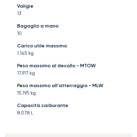
Valigie
13
Bagaglio a mano
10
Carico utile massimo
1.145
kg
Peso massimo al decollo - MTOW
17.917
kg
Peso massimo all'atterraggio - MLW
15.195
kg
Capacità carburante
8.078
L