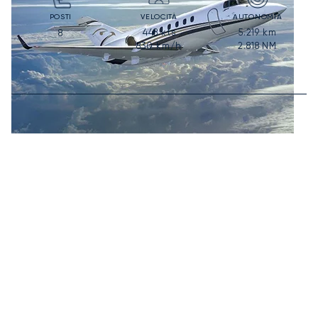
POSTI
VELOCITÀ
AUTONOMIA
448
kts
5.219
km
8
830
km/h
2.818
NM