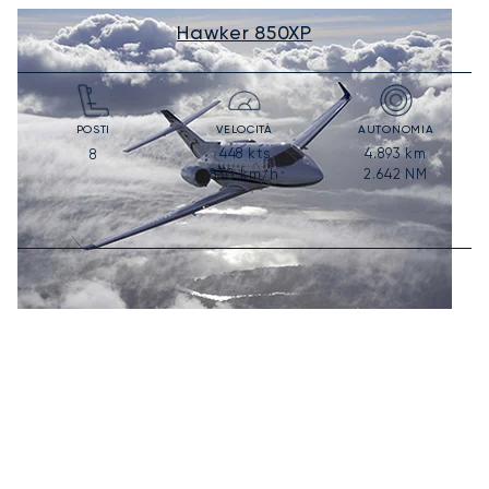
Hawker 850XP
POSTI
VELOCITÀ
AUTONOMIA
448
kts
4.893
km
8
830
km/h
2.642
NM