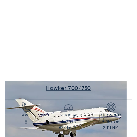
Hawker 700/750
POSTI
VELOCITÀ
AUTONOMIA
447
kts
3.910
km
8
828
km/h
2.111
NM