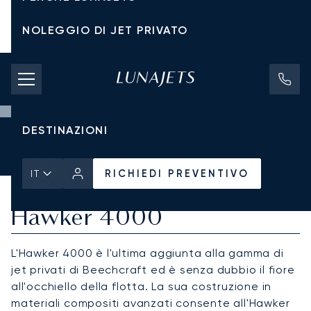
NOLEGGIO DI JET PRIVATO
TARIFFE DI NOLEGGIO
JET PRIVATI
DESTINAZIONI
Pagina Iniziale
Tutti i Jet Privati
Hawker
Hawker 4000
RICHIEDI PREVENTIVO
RICHIEDI PREVENTIVO
IT
Hawker 4000
L'Hawker 4000 è l'ultima aggiunta alla gamma di
jet privati di Beechcraft ed è senza dubbio il fiore
all'occhiello della flotta. La sua costruzione in
materiali compositi avanzati consente all'Hawker