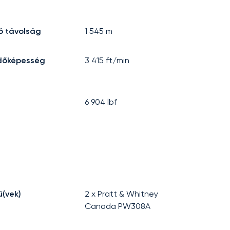
ló távolság
1 545
m
dőképesség
3 415
ft/min
6 904
lbf
(vek)
2 x Pratt & Whitney
Canada PW308A