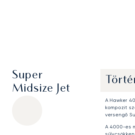
Super
Törté
Midsize Jet
A Hawker 400
kompozit sz
versengő Su
A 4000-es 
súlycsökken