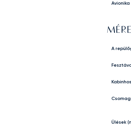
Avionika
MÉRE
A repül
Fesztáv
Kabinho
Csomagt
Ülések (