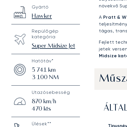
Hawker 4000
Specification
Value
növekvő Sup
Gyártó
Technical specifications
Hawker
A
Pratt & 
teljesítmén
tágas, tran
Repülőgép
kategória
Fejlett tec
Super Midsize Jet
jetek verse
Midsize ka
Hatótáv*
5 741
km
Műsza
3 100
NM
Utazósebesség
870
km/h
ÁLTA
470
kts
Ülések**
Típusné