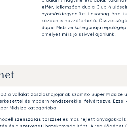
oldalán 7 nagyméretű ablak találha
elfér
, jellemzően dupla Club 4 ülés
nyomáskiegyenlített csomagtérrel is
közben is hozzáférhető. Összesség
Super Midsize kategóriájú repülőgép
amelyet mi is jó szívvel ajánlunk.
net
0 a vállalat zászlóshajójának számító Super Midsize üzl
erkezettel és modern rendszerekkel felvértezve. Ezzel 
per Midsize kategóriába.
modell
szénszálas törzzsel
és más fejlett anyagokkal k
tés és a szerkezeti hatékonyság iránt. A repülőgépet 