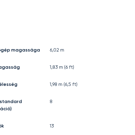
lőgép magassága
6,02
m
agasság
1,83
m (
6
ft)
élesség
1,98
m (
6,5
ft)
(standard
8
ráció)
ök
13