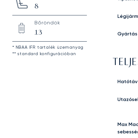
8
Légijár
Bőröndök
13
Gyártás
* NBAA IFR tartalék üzemanyag
** standard konfigurációban
TELJ
Hatótáv
Utazóse
Max Mac
sebessé