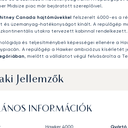
er Midsize piac már bejáratott szereplőivel.
Whitney Canada hajtóművekkel
felszerelt 4000-es a r
yt és üzemanyag-hatékonyságot kínált. A repülőgép mo
szkontinentális utakra tervezett kabinnal rendelkezett.
hnológiája és teljesítménybeli képességei ellenére a H
nypiacán. A repülőgép a Hawker ambiciózus kísérletét 
tegóriában
, mielőtt a vállalatot végül felvásárolta a T
ki Jellemzők
LÁNOS INFORMÁCIÓK
v
Hawker 4000
Gyártó