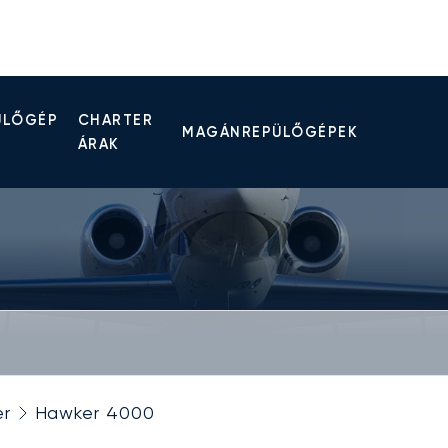
ÜLŐGÉP
CHARTER
MAGÁNREPÜLŐGÉPEK
ÁRAK
r
Hawker 4000