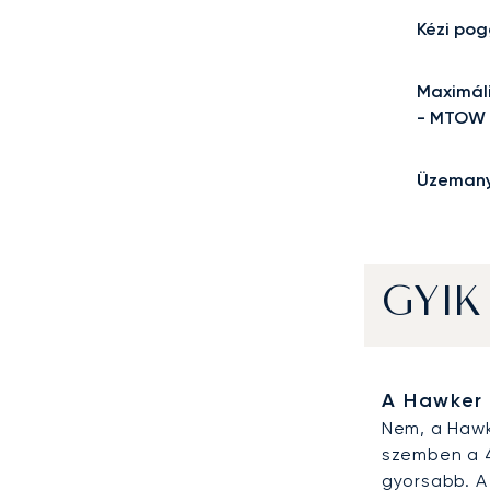
Kézi po
Maximális
- MTOW
Üzemany
GYIK
A Hawker 
Nem, a Hawk
szemben a 4
gyorsabb. A