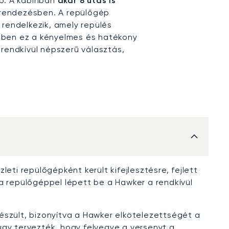
tó. A kabinban
akár 8 utas is
elrendezésben. A repülőgép
 rendelkezik, amely repülés
ében ez a kényelmes és hatékony
 rendkívül népszerű választás,
eti repülőgépként került kifejlesztésre, fejlett
a repülőgéppel lépett be a Hawker a rendkívül
észült, bizonyítva a Hawker elkötelezettségét a
úgy tervezték, hogy felvegye a versenyt a