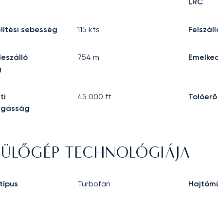
LRC
lítési sebesség
115
kts
Felszál
leszálló
754
m
Emelke
g
ti
45 000
ft
Tolóerő
agasság
PÜLŐGÉP TECHNOLÓGIÁJA
típus
Turbofan
Hajtómű