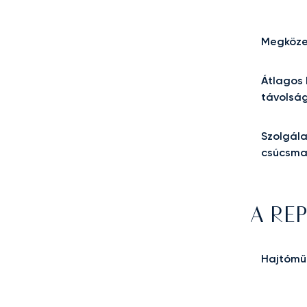
Megköze
Átlagos 
távolsá
Szolgála
csúcsm
A RE
Hajtómű