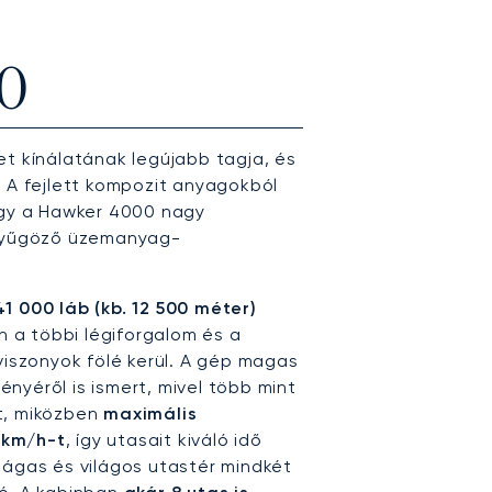
0
et kínálatának legújabb tagja, és
. A fejlett kompozit anyagokból
ogy a Hawker 4000 nagy
enyűgöző üzemanyag-
1 000 láb (kb. 12 500 méter)
an a többi légiforgalom és a
viszonyok fölé kerül. A gép magas
nyéről is ismert, mivel több mint
t, miközben
maximális
 km/h-t
, így utasait kiváló idő
A tágas és világos utastér mindkét