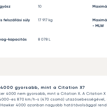
ggyász
10
Maximál
 felszállási súly
17 917
kg
Maximáli
- MLW
ag-kapacitás
8 078
L
4000 gyorsabb, mint a Citation X?
er 4000 nem gyorsabb, mint a Citation X. A Citation 
000-es 870 km/h-s (470 csomó) utazósebességével, így
 Hawker 4000 azonban nagyobb hatótávolsággal rendelk