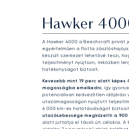
Hawker 400
A Hawker 4000 a Beechcraft privát j
egyértelműen a flotta zászlóshajója
készült szerkezet lehetővé teszi, h
teljesítményt nyújtson, miközben l
hatékonyságot biztosít.
Kevesebb mint 19 perc alatt képes 4
magasságba emelkedni
, így gyors
potenciálisan kedvezőtlen időjárási 
utazómagasságon nyújtott teljesítmé
6 000 km-es hatótávolságot biztosí
utazósebessége megközelíti a 900
alatt juttatja el távoli úti célokra. 