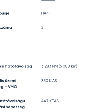
pusjel
HA4T
 száma
2
ési hatótávolság
3 283
NM (
6 080
km)
is üzemi
350
KIAS
ég – VMO
atótávolságú
447
KTAS
ási sebesség -