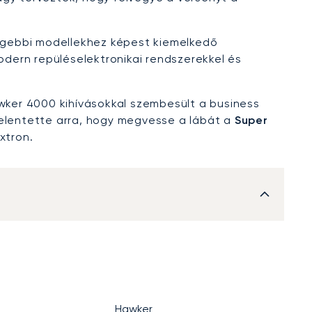
égebbi modellekhez képest kiemelkedő
dern repüléselektronikai rendszerekkel és
awker 4000 kihívásokkal szembesült a business
jelentette arra, hogy megvesse a lábát a
Super
extron.
Hawker