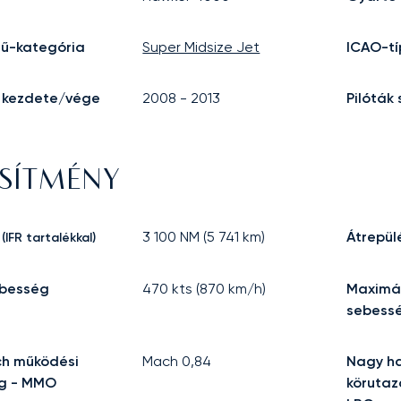
mű-kategória
Super Midsize Jet
ICAO-tí
 kezdete/vége
2008
-
2013
Pilóták
ESÍTMÉNY
3 100
NM (
5 741
km)
Átrepül
(IFR tartalékkal)
besség
470
kts (
870
km/h)
Maximál
sebess
h működési
Mach
0,84
Nagy h
g - MMO
körutaz