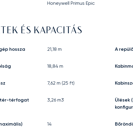
Honeywell Primus Epic
TEK ÉS KAPACITÁS
őgép hossza
21,18
m
A repü
olság
18,84
m
Kabinm
ssz
7,62
m (
25
ft)
Kabinsz
ér-térfogat
3,26
m3
Ülések 
konfigu
maximális)
14
Bőrönd