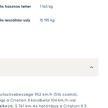
is hasznos teher
1 145
kg
s leszállási súly
15 195
kg
X utazósebessége 952 km/h (514 csomó),
 a Citation X körülbelül 106 km/h-val
ezik: 5 741 km-es hatótávja a Citation X 5