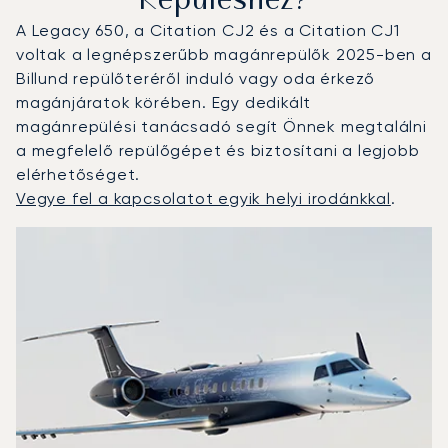
Repüléshez?
A Legacy 650, a Citation CJ2 és a Citation CJ1
voltak a legnépszerűbb magánrepülők 2025-ben a
Billund repülőteréről induló vagy oda érkező
magánjáratok körében. Egy dedikált
magánrepülési tanácsadó segít Önnek megtalálni
a megfelelő repülőgépet és biztosítani a legjobb
elérhetőséget.
Vegye fel a kapcsolatot egyik helyi irodánkkal
.
Billund : A 3 legtöbbet repült repülőgép-típus a repülési
Repülőgép fotója
Repülőgép-típus
Ülőhelyek
Sebesség (km/h)
Sebesség (csomó)
Hatótávolság (km)
Hatótávolság (NM)