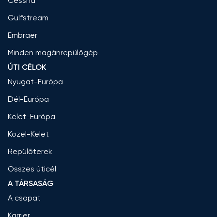
Cessna
Gulfstream
Embraer
Minden magánrepülőgép
ÚTI CÉLOK
Nyugat-Európa
Dél-Európa
Kelet-Európa
Közel-Kelet
Repülőterek
Összes úticél
A TÁRSASÁG
A csapat
Karrier