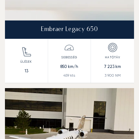
Embraer Legacy 650
850
km/h
7 223
km
13
459
kts
3 900
NM