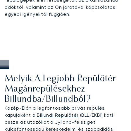
repülőgépek elérhetőségétől, az alkalmazandó
Dánia legnépszerűbb szabadidős
adóktól, valamint az Ön járatával kapcsolatos
látványosságaihoz, és rugalmas utazási
egyedi igényektől függően.
lehetőségeket Skandinávia-szerte.
Melyik A Legjobb Repülőtér
Magánrepülésekhez
Billundba/Billundból?
Közép-Dánia legfontosabb privát repülési
kapujaként a
Billundi Repülőtér
(BLL/EKBI) köti
össze az utazókat a Jylland-félsziget
kulcsfontosságú kereskedelmi és szabadidős