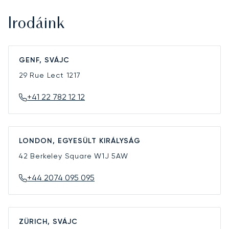
Irodáink
GENF, SVÁJC
29 Rue Lect
1217
+41 22 782 12 12
LONDON, EGYESÜLT KIRÁLYSÁG
42 Berkeley Square
W1J 5AW
+44 2074 095 095
ZÜRICH, SVÁJC