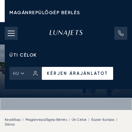
MAGÁNREPÜLŐGÉP BÉRLÉS
CHARTER ÁRAK
MAGÁNREPÜLŐGÉPEK
ÚTI CÉLOK
KÉRJEN ÁRAJÁNLATOT
HU
Kezdőlap
Magánrepülőgép Bérlés
Úti Célok
Észak-Európa
Dánia