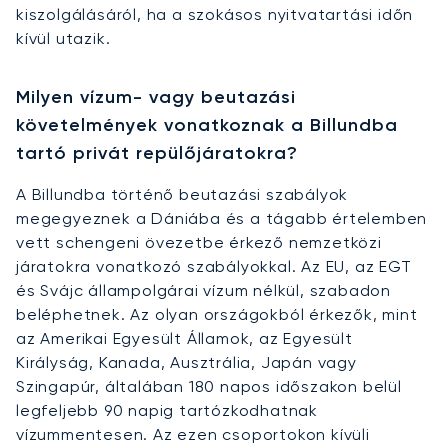
kiszolgálásáról, ha a szokásos nyitvatartási időn
kívül utazik.
Milyen vízum- vagy beutazási
követelmények vonatkoznak a Billundba
tartó privát repülőjáratokra?
A Billundba történő beutazási szabályok
megegyeznek a Dániába és a tágabb értelemben
vett schengeni övezetbe érkező nemzetközi
járatokra vonatkozó szabályokkal. Az EU, az EGT
és Svájc állampolgárai vízum nélkül, szabadon
beléphetnek. Az olyan országokból érkezők, mint
az Amerikai Egyesült Államok, az Egyesült
Királyság, Kanada, Ausztrália, Japán vagy
Szingapúr, általában 180 napos időszakon belül
legfeljebb 90 napig tartózkodhatnak
vízummentesen. Az ezen csoportokon kívüli