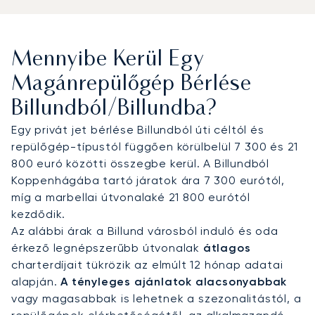
Aviation Terminal) biztosítja a gyors érkezést és a
diszkréciót. Innen sofőrszolgálattal Vejle körülbelül
30 perc alatt, Aarhus pedig nagyjából 1 óra 15 perc
Mennyibe Kerül Egy
alatt érhető el, míg az olyan helyi golfklubok, mint
a Gyttegård és a Lübker, szintén könnyen
Magánrepülőgép Bérlése
megközelíthetőek. Legyen szó üzleti
Billundból/Billundba?
megbeszélésről, családi látogatásról a
LEGOLAND-ben vagy egy privát golfpartiról, a
Egy privát jet bérlése Billundból úti céltól és
transzfereket és csatlakozásokat az Ön
repülőgép-típustól függően körülbelül 7 300 és 21
útitervéhez igazítjuk.
800 euró közötti összegbe kerül. A Billundból
Koppenhágába tartó járatok ára 7 300 eurótól,
Két évtizedes tapasztalattal a háta mögött a
míg a marbellai útvonalaké 21 800 eurótól
LunaJets volt az első európai privát jet bróker,
kezdődik.
amely megkapta az Argus® minősítést, ami a
Az alábbi árak a Billund városból induló és oda
szigorú biztonsági előírásoknak és a kimagasló
érkező legnépszerűbb útvonalak
átlagos
szolgáltatási színvonalnak való megfelelést
charterdíjait tükrözik az elmúlt 12 hónap adatai
tanúsítja. Billundban ez a szakértelem diszkrét
alapján.
A tényleges ajánlatok alacsonyabbak
érkezést biztosít a LEGO központjába látogató
vagy magasabbak is lehetnek a szezonalitástól, a
vezetők számára, személyre szabott hozzáférést