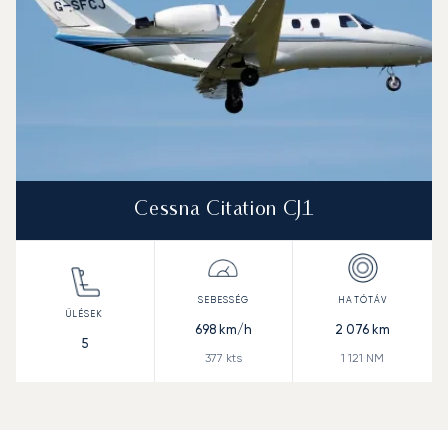
Cessna Citation CJ1
698
km/h
2 076
km
5
377
kts
1 121
NM