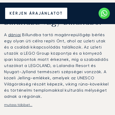
Béreljen magánrepülőt
KÉRJEN ÁRAJÁNLATOT
Billundba vagy Billundból
A
dániai
Billundba tartó magánrepülőgép bérlés
egy olyan úti célra repíti Önt, ahol az üzleti utak
és a családi kikapcsolódás találkozik. Az üzleti
utazók a LEGO Group központja és a környező
ipari központok miatt érkeznek, míg a szabadidős
utazókat a LEGOLAND, a Lalandia Resort és
Nyugat-Jylland természeti szépségei vonzzák. A
közeli Jelling-emlékek, amelyek az UNESCO
Világörökség részét képezik, viking rúna-köveikkel
és történelmi templomaikkal kulturális mélységet
adnak a régiónak.
mutass többet...
A LunaJets közvetlen járatokat szervez a Billundi
Repülőtérre (BLL), ahol a privát terminál (General