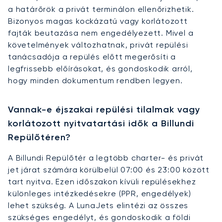
a határőrök a privát terminálon ellenőrizhetik.
Bizonyos magas kockázatú vagy korlátozott
fajták beutazása nem engedélyezett. Mivel a
követelmények változhatnak, privát repülési
tanácsadója a repülés előtt megerősíti a
legfrissebb előírásokat, és gondoskodik arról,
hogy minden dokumentum rendben legyen.
Vannak-e éjszakai repülési tilalmak vagy
korlátozott nyitvatartási idők a Billundi
Repülőtéren?
A Billundi Repülőtér a legtöbb charter- és privát
jet járat számára körülbelül 07:00 és 23:00 között
tart nyitva. Ezen időszakon kívüli repülésekhez
különleges intézkedésekre (PPR, engedélyek)
lehet szükség. A LunaJets elintézi az összes
szükséges engedélyt, és gondoskodik a földi