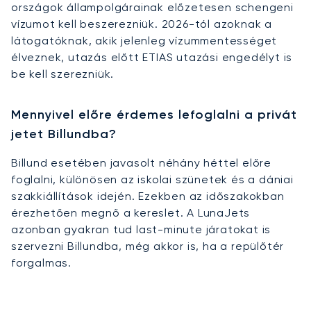
országok állampolgárainak előzetesen schengeni
vízumot kell beszerezniük. 2026-tól azoknak a
látogatóknak, akik jelenleg vízummentességet
élveznek, utazás előtt ETIAS utazási engedélyt is
be kell szerezniük.
Mennyivel előre érdemes lefoglalni a privát
jetet Billundba?
Billund esetében javasolt néhány héttel előre
foglalni, különösen az iskolai szünetek és a dániai
szakkiállítások idején. Ezekben az időszakokban
érezhetően megnő a kereslet. A LunaJets
azonban gyakran tud last-minute járatokat is
szervezni Billundba, még akkor is, ha a repülőtér
forgalmas.