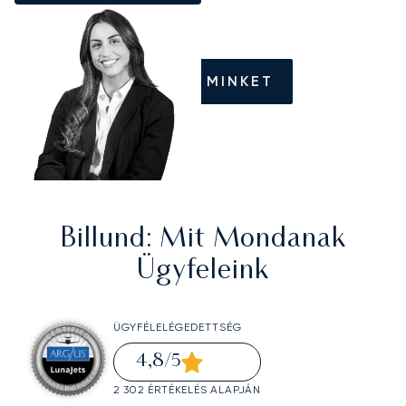
HÍVJON MINKET
Billund
: Mit Mondanak
Ügyfeleink
ÜGYFÉLELÉGEDETTSÉG
4,8
/5
2 302 ÉRTÉKELÉS ALAPJÁN