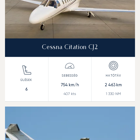
Cessna Citation CJ2
754
km/h
2 463
km
6
407
kts
1 330
NM