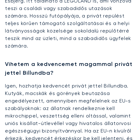
Esbjerg. Itt található a LEGOLAND is, ami vonzóvá
teszi a családi vagy szabadidős utazások
számára. Hosszú futópályája, a privát repülést
teljes körűen támogató szolgáltatásai és a helyi
látványosságok közelsége sokoldalú repülőtérré
teszik mind az üzleti, mind a szabadidős ügyfelek
számára.
Vihetem a kedvencemet magammal privát
jettel Billundba?
Igen, hozhatja kedvencét privát jettel Billundba.
Kutyák, macskák és görények beutazása
engedélyezett, amennyiben megfelelnek az EU-s
szabályoknak: az állatnak rendelkeznie kell
mikrochippel, veszettség elleni oltással, valamint
uniós kisállat-útlevéllel vagy hivatalos állatorvosi
egészségügyi bizonyítvánnyal. Ha az EU-n kívülről
érkezik, kedvencét érkezéskor be kell jelenteni, és