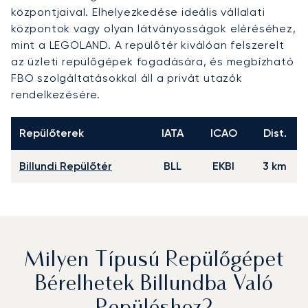
központjaival. Elhelyezkedése ideális vállalati
központok vagy olyan látványosságok eléréséhez,
mint a LEGOLAND. A repülőtér kiválóan felszerelt
az üzleti repülőgépek fogadására, és megbízható
FBO szolgáltatásokkal áll a privát utazók
rendelkezésére.
Repülőterek
IATA
ICAO
Dist.
Billundi Repülőtér
BLL
EKBI
3 km
Milyen Típusú Repülőgépet
Bérelhetek Billundba Való