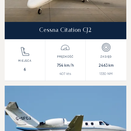
Cessna Citation CJ2
754
km/h
2463
km
6
407
kts
1330
NM