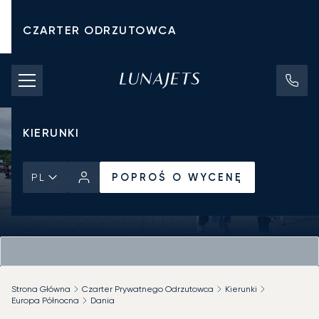
CZARTER ODRZUTOWCA
KOSZTY CZARTERU
PRYWATNE ODRZUTOWCE
KIERUNKI
POPROŚ O WYCENĘ
PL
Strona Główna
Czarter Prywatnego Odrzutowca
Kierunki
Europa Północna
Dania