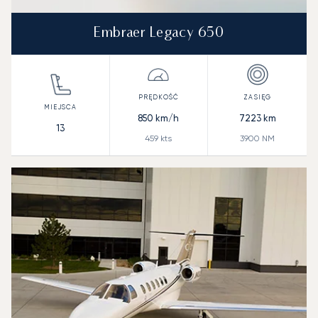
Embraer Legacy 650
850
km/h
7223
km
13
459
kts
3900
NM