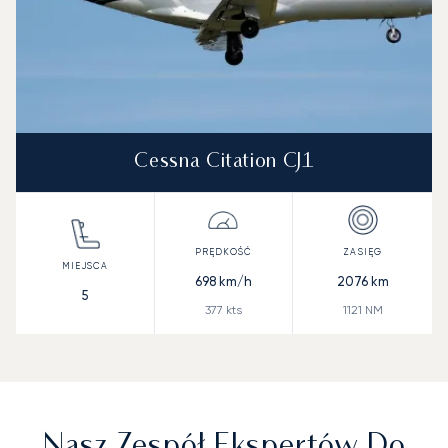
Cessna Citation CJ1
698
km/h
2076
km
5
377
kts
1121
NM
Nasz Zespół Ekspertów Do