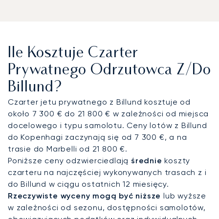
w Billund (BLL), gdzie terminal lotnictwa ogólnego
gwarantuje sprawny i dyskretny przylot. Stamtąd
transfer z szoferem do Vejle zajmuje około 30
minut, a do Aarhus – około 1 godzinę i 15 minut, z
Ile Kosztuje Czarter
kolei lokalne kluby golfowe, takie jak Gyttegård i
Lübker, znajdują się w zasięgu ręki. Niezależnie od
Prywatnego Odrzutowca Z/do
tego, czy celem Państwa podróży jest spotkanie
Billund?
biznesowe, rodzinna wizyta w LEGOLANDzie, czy
prywatna runda golfa, zorganizujemy transport
Czarter jetu prywatnego z Billund kosztuje od
idealnie dopasowany do Państwa planu.
około 7 300 € do 21 800 € w zależności od miejsca
docelowego i typu samolotu. Ceny lotów z Billund
Dzięki dwudziestoletniemu doświadczeniu
do Kopenhagi zaczynają się od 7 300 €, a na
LunaJets jest pierwszym europejskim brokerem
trasie do Marbelli od 21 800 €.
czarterowym, który otrzymał certyfikat Argus®, co
Poniższe ceny odzwierciedlają
średnie
koszty
świadczy o rygorystycznych normach
czarteru na najczęściej wykonywanych trasach z i
bezpieczeństwa i doskonałości usług. W Billund ta
do Billund w ciągu ostatnich 12 miesięcy.
wiedza ekspercka gwarantuje dyskretny przylot
Rzeczywiste wyceny mogą być niższe
lub wyższe
dla kadry zarządzającej w siedzibie LEGO,
w zależności od sezonu, dostępności samolotów,
indywidualny dostęp do największych atrakcji