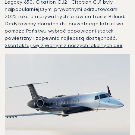
Legacy 650, Citation CJ2 i Citation CJ1 były
najpopularniejszymi prywatnymi odrzutowcami
2025 roku dla prywatnych lotów na trasie Billund.
Dedykowany doradca ds. prywatnego lotnictwa
pomoże Państwu wybrać odpowiedni statek
powietrzny i zapewnić najlepszą dostępność.
Skontaktuj się z jednym z naszych lokalnych biur
.
Billund : 3 najpopularniejsze modele statków powietrznych
Zdjęcie samolotu
Model samolotu
Miejsca
Prędkość (km/h)
Prędkość (węzły)
Zasięg (km)
Zasięg (NM)