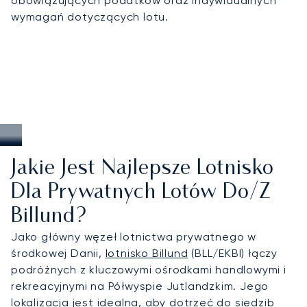
obowiązujących podatków oraz indywidualnych
turystycznych Danii oraz elastyczność podróży po
wymagań dotyczących lotu.
całej Skandynawii.
Jakie Jest Najlepsze Lotnisko
Dla Prywatnych Lotów Do/z
Billund?
Jako główny węzeł lotnictwa prywatnego w
środkowej Danii,
lotnisko Billund
(BLL/EKBI) łączy
podróżnych z kluczowymi ośrodkami handlowymi i
rekreacyjnymi na Półwyspie Jutlandzkim. Jego
lokalizacja jest idealna, aby dotrzeć do siedzib