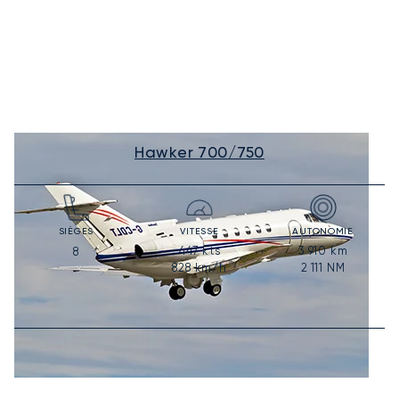
Hawker 700/750
SIÈGES
VITESSE
AUTONOMIE
447
kts
3 910
km
8
828
km/h
2 111
NM