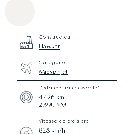
Hawker 800 series
Specification
Value
Constructeur
Technical specifications
Hawker
Catégorie
Midsize Jet
Distance franchissable*
4 426
km
2 390
NM
Vitesse de croisière
828
km/h