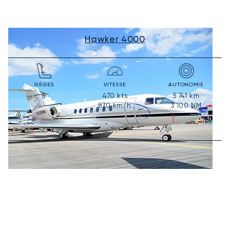
Hawker 4000
SIÈGES
VITESSE
AUTONOMIE
470
kts
5 741
km
8
870
km/h
3 100
NM