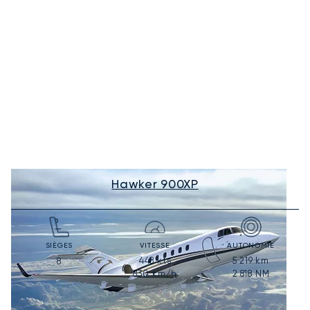
Hawker 900XP
SIÈGES
VITESSE
AUTONOMIE
448
kts
5 219
km
8
830
km/h
2 818
NM