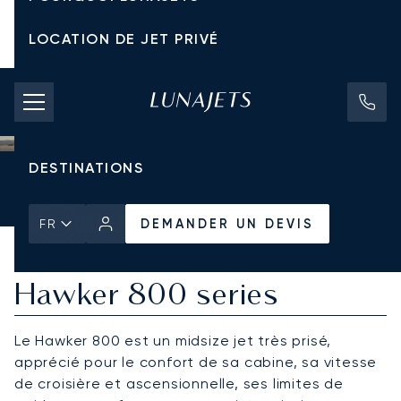
LOCATION DE JET PRIVÉ
TARIFS D'AFFRÈTEMENT
JETS PRIVÉS
DESTINATIONS
Accueil
Tous les Jets Privés
Hawker
DEMANDER UN DEVIS
Hawker 800 series (800A, 800B, 800XP)
DEMANDER UN DEVIS
FR
Hawker 800 series
Le Hawker 800 est un midsize jet très prisé,
apprécié pour le confort de sa cabine, sa vitesse
de croisière et ascensionnelle, ses limites de