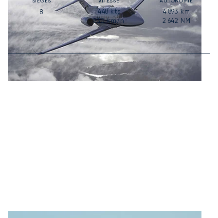
SIÈGES
VITESSE
AUTONOMIE
448
kts
4 893
km
8
830
km/h
2 642
NM