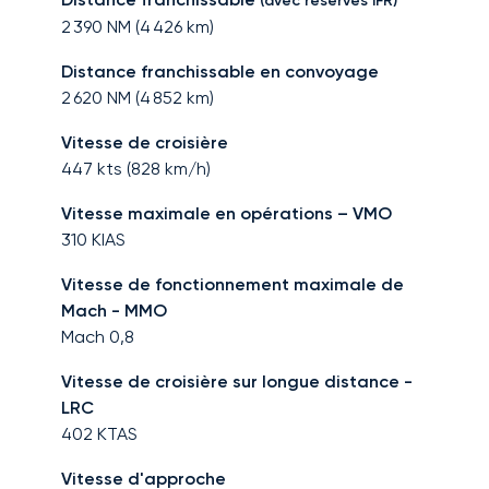
(avec réserves IFR)
2 390
NM (
4 426
km)
Distance franchissable en convoyage
2 620
NM (
4 852
km)
Vitesse de croisière
447
kts (
828
km/h)
Vitesse maximale en opérations – VMO
310
KIAS
Vitesse de fonctionnement maximale de
Mach - MMO
Mach
0,8
Vitesse de croisière sur longue distance -
LRC
402
KTAS
Vitesse d'approche