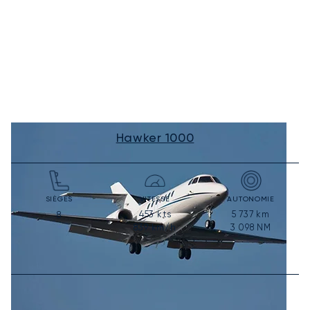
Hawker 1000
SIÈGES
VITESSE
AUTONOMIE
453
kts
5 737
km
8
839
km/h
3 098
NM