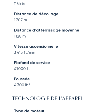
116
kts
Distance de décollage
1 707
m
Distance d'atterrissage moyenne
1 128
m
Vitesse ascensionnelle
3 415
ft/min
Plafond de service
41 000
ft
Poussée
4 300
lbf
TECHNOLOGIE DE L'APPAREIL
Type de moteur