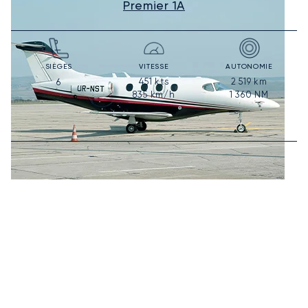
Premier 1A
SIÈGES
VITESSE
AUTONOMIE
451
kts
2 519
km
6
835
km/h
1 360
NM