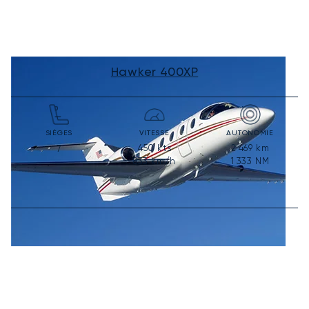
Hawker 400XP
SIÈGES
VITESSE
AUTONOMIE
450
kts
2 469
km
7
833
km/h
1 333
NM