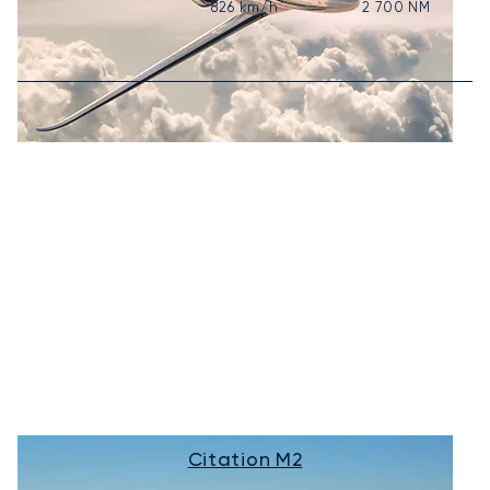
826
km/h
2 700
NM
Citation M2