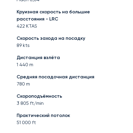
Круизная скорость на большие
расстояния - LRC
422
KTAS
Скорость захода на посадку
89
kts
Дистанция взлёта
1 440
m
Средняя посадочная дистанция
780
m
Скороподъёмность
3 805
ft/min
Практический потолок
51 000
ft