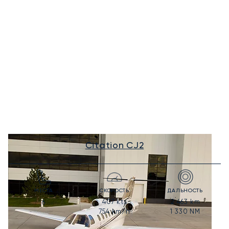
Citation CJ2
МЕСТА
СКОРОСТЬ
ДАЛЬНОСТЬ
407
kts
2 463
km
6
754
km/h
1 330
NM