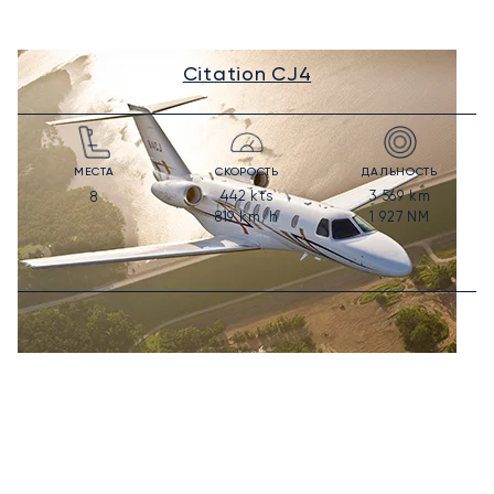
Citation CJ4
МЕСТА
СКОРОСТЬ
ДАЛЬНОСТЬ
442
kts
3 569
km
8
819
km/h
1 927
NM