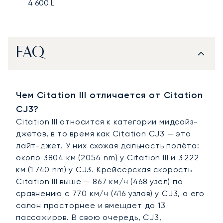
4 600
L
FAQ
Чем Citation III отличается от Citation
CJ3?
Citation III относится к категории мидсайз-
джетов, в то время как Citation CJ3 — это
лайт-джет. У них схожая дальность полёта:
около 3804 км (2054 nm) у Citation III и 3 222
км (1 740 nm) у CJ3. Крейсерская скорость
Citation III выше — 867 км/ч (468 узел) по
сравнению с 770 км/ч (416 узлов) у CJ3, а его
салон просторнее и вмещает до 13
пассажиров. В свою очередь, CJ3,