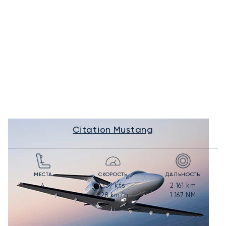
Citation Mustang
МЕСТА
СКОРОСТЬ
ДАЛЬНОСТЬ
339
kts
2 161
km
4
628
km/h
1 167
NM