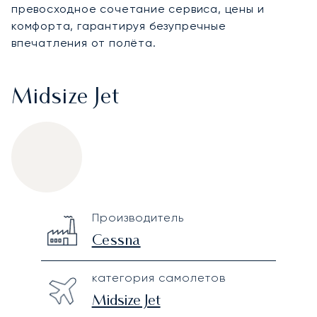
превосходное сочетание сервиса, цены и
комфорта, гарантируя безупречные
впечатления от полёта.
Midsize Jet
Cessna Citation III
Specification
Value
Производитель
Technical specifications
Cessna
категория самолетов
Midsize Jet