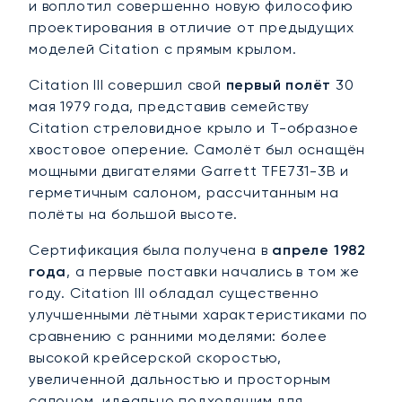
и воплотил совершенно новую философию
проектирования в отличие от предыдущих
моделей Citation с прямым крылом.
Citation III совершил свой
первый полёт
30
мая 1979 года, представив семейству
Citation стреловидное крыло и Т-образное
хвостовое оперение. Самолёт был оснащён
мощными двигателями Garrett TFE731-3B и
герметичным салоном, рассчитанным на
полёты на большой высоте.
Сертификация была получена в
апреле 1982
года
, а первые поставки начались в том же
году. Citation III обладал существенно
улучшенными лётными характеристиками по
сравнению с ранними моделями: более
высокой крейсерской скоростью,
увеличенной дальностью и просторным
салоном, идеально подходящим для