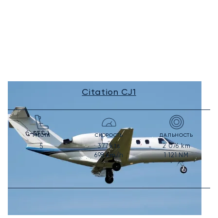
Citation CJ1
МЕСТА
СКОРОСТЬ
ДАЛЬНОСТЬ
377
kts
2 076
km
5
698
km/h
1 121
NM