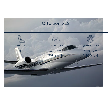
Citation XLS
МЕСТА
СКОРОСТЬ
ДАЛЬНОСТЬ
431
kts
3 889
km
8
798
km/h
2 100
NM