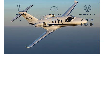
МЕСТА
СКОРОСТЬ
ДАЛЬНОСТЬ
401
kts
2 191
km
4
743
km/h
1 183
NM