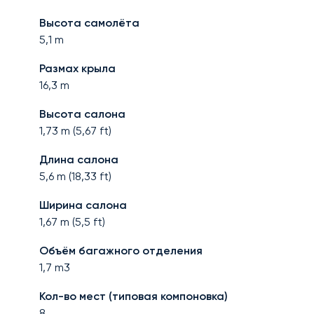
Высота самолёта
5,1
m
Размах крыла
16,3
m
Высота салона
1,73
m (
5,67
ft)
Длина салона
5,6
m (
18,33
ft)
Ширина салона
1,67
m (
5,5
ft)
Объём багажного отделения
1,7
m3
Кол-во мест (типовая компоновка)
8