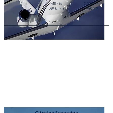
415
kts
3 222
km
7
769
km/h
1 740
NM
Citation Sovereign