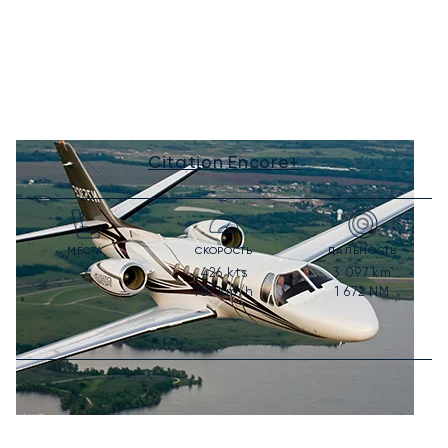
Citation Encore+
МЕСТА
СКОРОСТЬ
ДАЛЬНОСТЬ
426
kts
3 097
km
7
789
km/h
1 672
NM