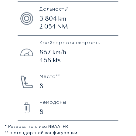
Дальность*
3 804
km
2 054
NM
Крейсерская скорость
867
km/h
468
kts
Места**
8
Чемоданы
8
* Резервы топлива NBAA IFR
** в стандартной конфигурации