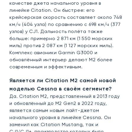
качестве джета начального уровня в
линейке Citation. Он быстрее: его
крейсерская скорость составляет около 748
км/ч (404 узла) по сравнению с 698 км/ч (377
узлов) у CJ1. Дальность полёта также
больше: примерно 2 871 км (1 550 морских
миль) против 2 087 км (1 127 морских миль).
Комплекс авионики Garmin G3000 и
обновлённый интерьер делают M2 более
современным и эффективным.
Является ли Citation M2 самой новой
моделью Cessna в своём сегменте?
Да. Citation M2, представленный в 2013 году
и обновлённый до M2 Gen2 в 2022 году,
является самым новым лайт-джетом
начального уровня в линейке Cessna. Он
заменил как Citation Mustang, так и
CJ1/CJ1+, производство которых было