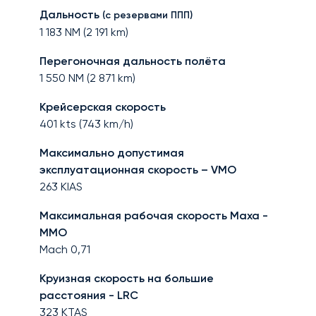
Дальность
(с резервами ППП)
1 183
NM (
2 191
km)
Перегоночная дальность полёта
1 550
NM (
2 871
km)
Крейсерская скорость
401
kts (
743
km/h)
Максимально допустимая
эксплуатационная скорость – VMO
263
KIAS
Максимальная рабочая скорость Маха -
MMO
Mach
0,71
Круизная скорость на большие
расстояния - LRC
323
KTAS