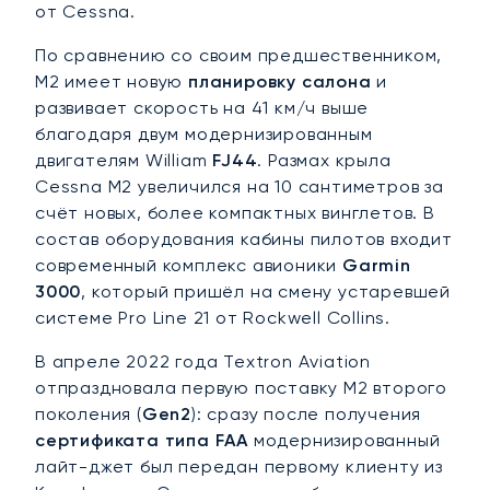
от Cessna.
По сравнению со своим предшественником,
M2 имеет новую
планировку салона
и
развивает скорость на 41 км/ч выше
благодаря двум модернизированным
двигателям William
FJ44
. Размах крыла
Cessna M2 увеличился на 10 сантиметров за
счёт новых, более компактных винглетов. В
состав оборудования кабины пилотов входит
современный комплекс авионики
Garmin
3000
, который пришёл на смену устаревшей
системе Pro Line 21 от Rockwell Collins.
В апреле 2022 года Textron Aviation
отпраздновала первую поставку M2 второго
поколения (
Gen2
): сразу после получения
сертификата типа FAA
модернизированный
лайт-джет был передан первому клиенту из