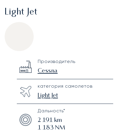
Light Jet
Cessna Citation M2
Specification
Value
Производитель
Technical specifications
Cessna
категория самолетов
Light Jet
Дальность*
2 191
km
1 183
NM