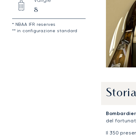
Valigie
8
* NBAA IFR reserves
** in configurazione standard
Stori
Bombardie
del fortuna
Il 350 prese