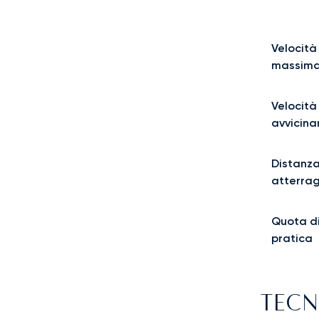
Velocità
massima
Velocità
avvicin
Distanza
atterra
Quota d
pratica
TECN