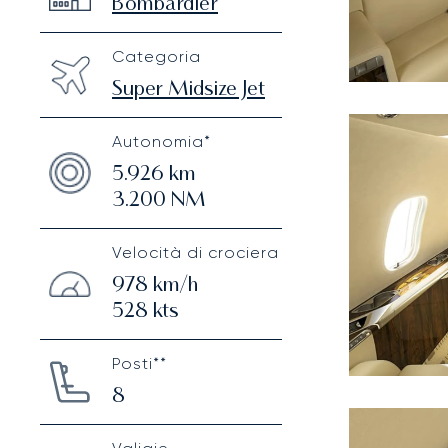
Bombardier
Categoria
Super Midsize Jet
Autonomia*
5.926
km
3.200
NM
Velocità di crociera
978
km/h
528
kts
Posti**
8