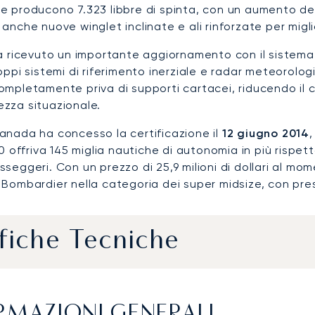
he producono 7.323 libbre di spinta, con un aumento del
anche nuove winglet inclinate e ali rinforzate per migli
ha ricevuto un importante aggiornamento con il sistem
oppi sistemi di riferimento inerziale e radar meteorolog
mpletamente priva di supporti cartacei, riducendo il c
zza situazionale.
anada ha concesso la certificazione il
12 giugno 2014
,
50 offriva 145 miglia nautiche di autonomia in più rispe
seggeri. Con un prezzo di 25,9 milioni di dollari al mom
Bombardier nella categoria dei super midsize, con pres
fiche Tecniche
RMAZIONI GENERALI