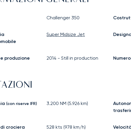
Challenger 350
Costrut
ia
Super Midsize Jet
Design
omobile
ine produzione
2014
-
Still in production
Numero d
TAZIONI
ia
3.200
NM (
5.926
km)
Autonom
(con riserve IFR)
trasfer
 di crociera
528
kts (
978
km/h)
Velocit