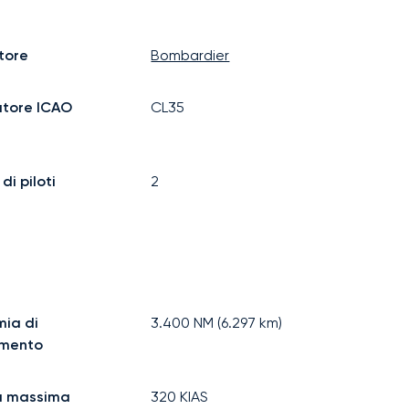
tore
Bombardier
atore ICAO
CL35
i piloti
2
ia di
3.400
NM (
6.297
km)
imento
à massima
320
KIAS