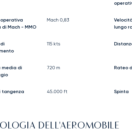
operat
 operativa
Mach
0,83
Velocità
 di Mach - MMO
lungo r
 di
115
kts
Distanz
amento
 media di
720
m
Rateo d
ggio
i tangenza
45.000
ft
Spinta
OLOGIA DELL'AEROMOBILE