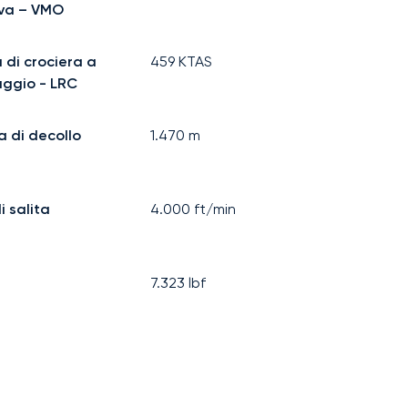
iva – VMO
 di crociera a
459
KTAS
aggio - LRC
a di decollo
1.470
m
i salita
4.000
ft/min
7.323
lbf