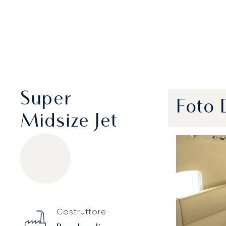
Super
Foto 
Midsize Jet
Bombardier Challenger 350
Specification
Value
Costruttore
Technical specifications