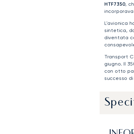
HTF7350
, c
incorporava 
L'avionica 
sintetica, d
diventata co
consapevole
Transport C
giugno. Il 3
con otto pas
successo di 
Speci
INFO