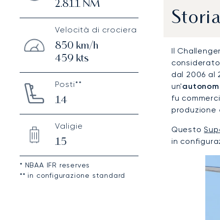
2.811
NM
Stori
Velocità di crociera
850
km/h
Il Challenge
459
kts
considerato,
dal 2006 al 
Posti**
un'
autonomi
fu commerci
14
produzione 
Valigie
Questo
Sup
in configur
15
* NBAA IFR reserves
** in configurazione standard