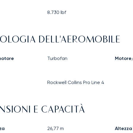
8.730
lbf
OLOGIA DELL'AEROMOBILE
motore
Turbofan
Motore/
Rockwell Collins Pro Line 4
NSIONI E CAPACITÀ
za
26,77
m
Altezza