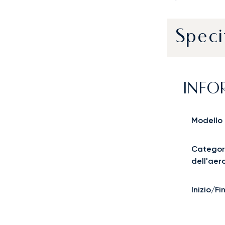
Speci
INFO
Modello
Categor
dell'aer
Inizio/F