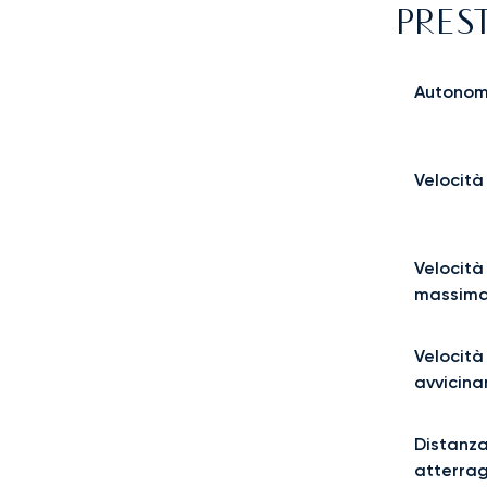
PRES
Autonom
Velocità
Velocità
massima
Velocità
avvicin
Distanza
atterra