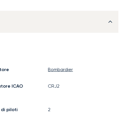
tore
Bombardier
atore ICAO
CRJ2
i piloti
2