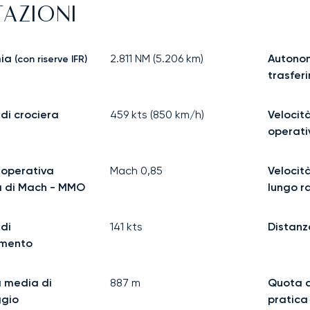
TAZIONI
ia
2.811
NM (
5.206
km)
Autonom
(con riserve IFR)
trasfer
 di crociera
459
kts (
850
km/h)
Velocit
operat
 operativa
Mach
0,85
Velocità
 di Mach - MMO
lungo r
 di
141
kts
Distanz
amento
 media di
887
m
Quota 
ggio
pratica