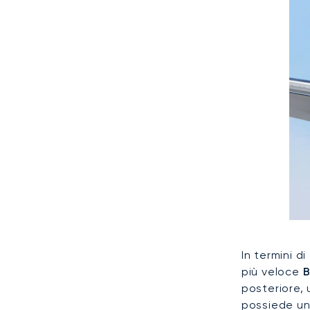
In termini d
più veloce
B
posteriore,
possiede una