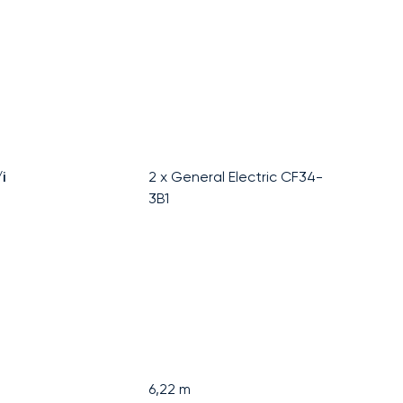
i
2 x General Electric CF34-
3B1
6,22
m