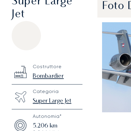
Super Large
Foto 
Jet
Bombardier Challenger 850
Specification
Value
Costruttore
Technical specifications
Bombardier
Categoria
Super Large Jet
Autonomia*
5.206
km