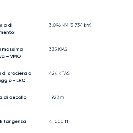
ia di
3.096
NM (
5.734
km)
imento
à massima
335
KIAS
iva – VMO
 di crociera a
424
KTAS
aggio - LRC
a di decollo
1.922
m
di tangenza
41.000
ft