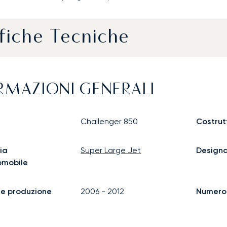
fiche Tecniche
RMAZIONI GENERALI
Challenger 850
Costrut
ia
Super Large Jet
Design
omobile
ine produzione
2006
-
2012
Numero d