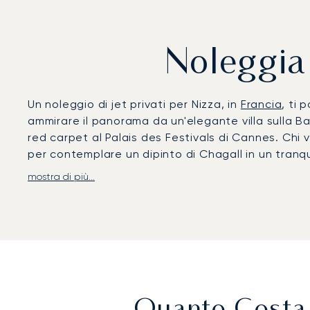
Noleggia 
Un noleggio di jet privati per Nizza, in
Francia
, ti
ammirare il panorama da un'elegante villa sulla Bai
red carpet al Palais des Festivals di Cannes. Chi
per contemplare un dipinto di Chagall in un tranqu
mostra di più...
Atterra all'aeroporto di Nizza Costa Azzurra tramite
garantiscono rapidità e discrezione. Dalla pista, 
Villefranche-sur-Mer e alla spiaggia di Pampelonne
altri per esclusivi weekend tra le spiagge della Rivi
Con vent'anni di esperienza, LunaJets è stato il pr
Monaco, il nostro team offre servizi di concierge ed
coordiniamo con gli operatori per garantire gli arr
assicurando un accesso affidabile quando la punt