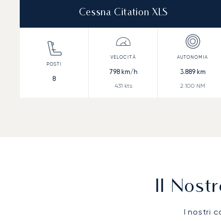
Cessna Citation XLS
798
km/h
3.889
km
8
431
kts
2.100
NM
Il Nost
I nostri c