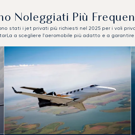
ono Noleggiati Più Frequ
o stati i jet privati più richiesti nel 2025 per i voli pri
arLa a scegliere l'aeromobile più adatto e a garantire l
ro di movimenti volo nel 2025
i
a (km)