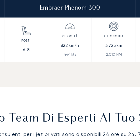
Embraer Phenom 300
822
km/h
3.723
km
6-8
444
kts
2.010
NM
ro Team Di Esperti Al Tuo 
onsulenti per i jet privati sono disponibili 24 ore su 24, 