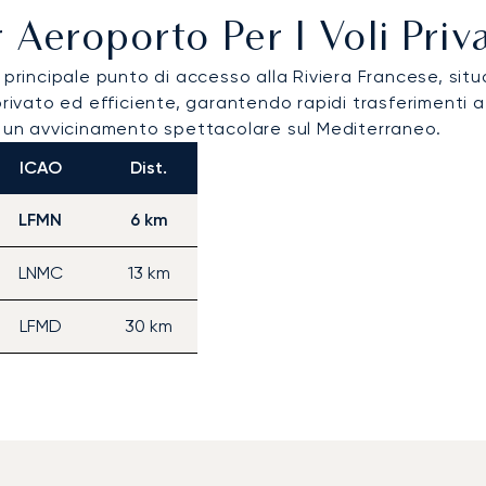
r Aeroporto Per I Voli Priv
 principale punto di accesso alla Riviera Francese, situa
rivato ed efficiente, garantendo rapidi trasferimenti a 
e un avvicinamento spettacolare sul Mediterraneo.
ICAO
Dist.
LFMN
6 km
LNMC
13 km
LFMD
30 km