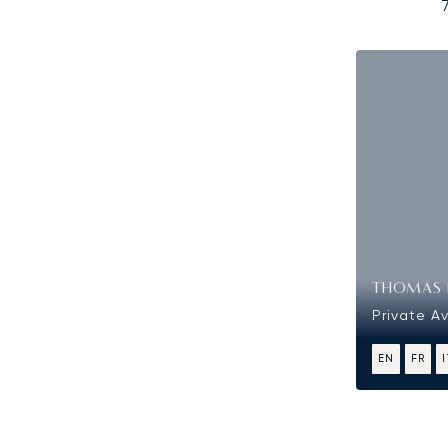
THOMAS 
Private Av
EN
FR