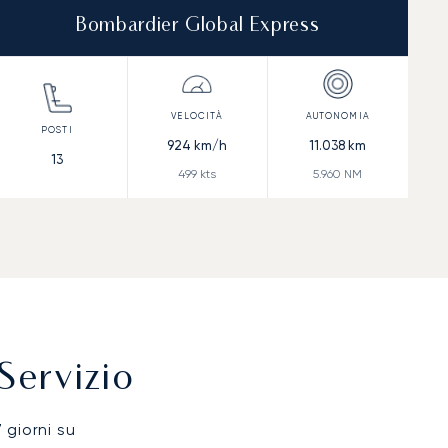
Bombardier Global Express
924
km/h
11.038
km
13
499
kts
5.960
NM
Servizio
7 giorni su