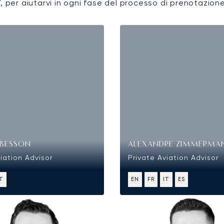
7, per aiutarvi in ogni fase del processo di prenotazione
BESSON
ALEXANDRE ZIMMERMA
iation Advisor
Private Aviation Advisor
IT
EN
FR
IT
ES