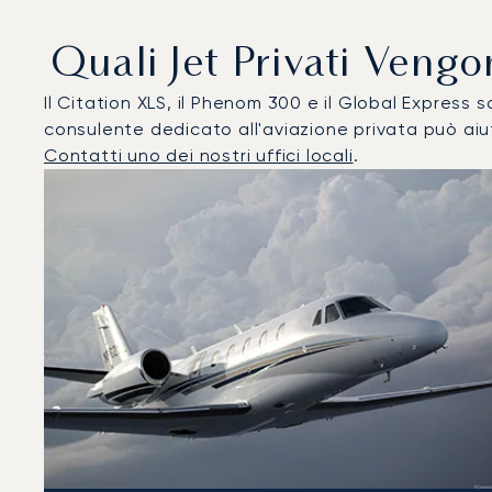
Quali Jet Privati Veng
Il Citation XLS, il Phenom 300 e il Global Express son
consulente dedicato all'aviazione privata può aiut
Contatti uno dei nostri uffici locali
.
Nizza : I 3 modelli di aeromobile più utilizzati per nume
Foto dell'aeromobile
Modello di aeromobile
Post
Velocità (km/h)
Velocità (nodi)
Autonomi
Autonomia (NM)