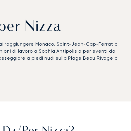
 per Nizza
otrai raggiungere Monaco, Saint-Jean-Cap-Ferrat o
nioni di lavoro a Sophia Antipolis o per eventi da
asseggiare a piedi nudi sulla Plage Beau Rivage o
controlli doganali e di sicurezza privati
aco a circa 7 minuti e collegano direttamente a
o per il Gran Premio di Monaco o lo Yacht Show,
azione Argus®. Con un ufficio nel Carré d'Or di
lità degli slot a Nizza in tempo reale e ci
l del Cinema di Cannes o lo Yacht Show,