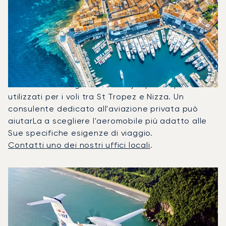
Quali Jet Privati Vengono
Noleggiati Più
Frequentemente Tra Nizza E
Saint-Tropez?
Nel 2025, il Avanti P180 II, il Citation CJ1 e il
Citation Mustang sono stati i jet privati più
utilizzati per i voli tra St Tropez e Nizza. Un
consulente dedicato all'aviazione privata può
aiutarLa a scegliere l'aeromobile più adatto alle
Sue specifiche esigenze di viaggio.
Contatti uno dei nostri uffici locali
.
I 3 modelli di aeromobile più utilizzati per numero di movim
Foto dell'aeromobile
Modello di aeromobile
Posti
Velocità (km/h)
Velocità (nodi)
Autonomia (
Autonomia (NM)