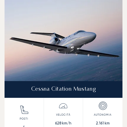
Cessna Citation Mustang
628
km/h
2.161
km