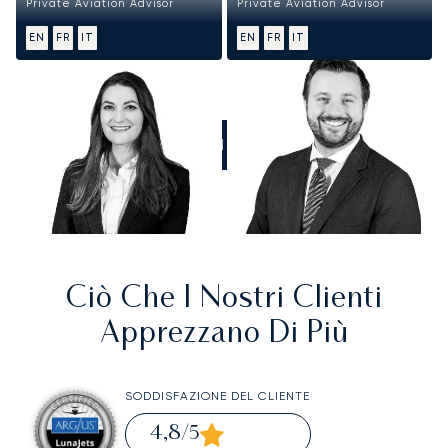
Private Aviation Advisor
Private Aviation Advisor
EN
FR
IT
EN
FR
IT
CHIAMATECI
Ciò Che I Nostri Clienti
Apprezzano Di Più
SODDISFAZIONE DEL CLIENTE
4,8
/5