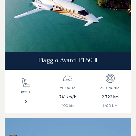
Piaggio Avanti P180 II
741
km/h
2.722
km
6
400
kts
1.470
NM