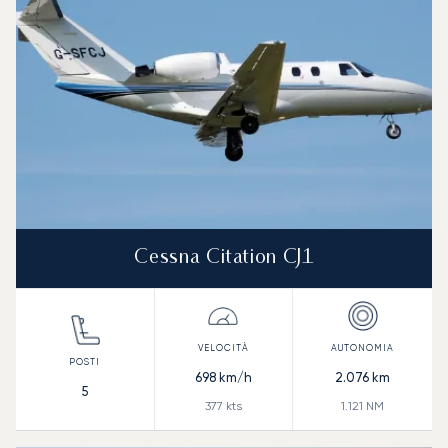
Cessna Citation CJ1
698
km/h
2.076
km
5
377
kts
1.121
NM