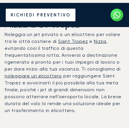
Noleggia un Jet Privato da
RICHIEDI PREVENTIVO
Nizza a St Tropez
Noleggia un jet privato o un elicottero per volare
tra le città costiere di
Saint Tropez
e
Nizza
,
evitando così il traffico di questa
frequentatissima rotta. Arriverai a destinazione
rigenerato e pronto per i tuoi impegni di lavoro o
per dare inizio alla tua vacanza. Ti consigliamo di
noleggiare un elicottero
per raggiungere Saint
Tropez e avvicinarti il più possibile alla tua meta
finale, poiché i jet di grandi dimensioni non
possono atterrare nell'aeroporto locale. La breve
durata del volo lo rende una soluzione ideale per
un trasferimento in elicottero.