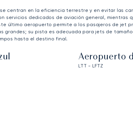
se centran en la eficiencia terrestre y en evitar las ca
n servicios dedicados de aviación general, mientras 
ste último aeropuerto permite a los pasajeros de jet p
 grandes; su pista es adecuada para jets de tamaño li
empos hasta el destino final.
zul
Aeropuerto d
LTT - LFTZ