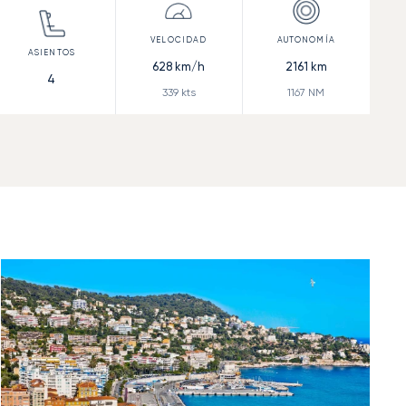
628
km/h
2161
km
4
339
kts
1167
NM