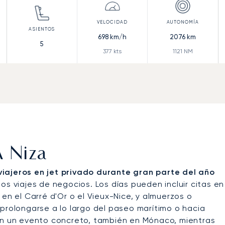
698
km/h
2076
km
5
377
kts
1121
NM
A Niza
viajeros en jet privado durante gran parte del año
 los viajes de negocios. Los días pueden incluir citas en
en el Carré d'Or o el Vieux-Nice, y almuerzos o
 prolongarse a lo largo del paseo marítimo o hacia
con un evento concreto, también en Mónaco, mientras