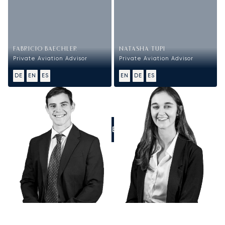
FABRICIO BAECHLER
NATASHA TUPI
Private Aviation Advisor
Private Aviation Advisor
DE
EN
ES
EN
DE
ES
LLÁMENOS