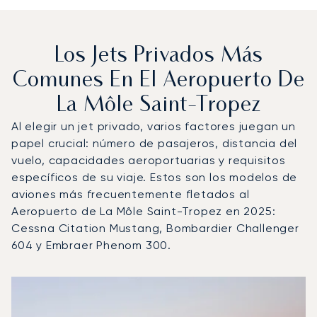
Los Jets Privados Más
Comunes En El Aeropuerto De
La Môle Saint-Tropez
Al elegir un jet privado, varios factores juegan un
papel crucial: número de pasajeros, distancia del
vuelo, capacidades aeroportuarias y requisitos
específicos de su viaje. Estos son los modelos de
aviones más frecuentemente fletados al
Aeropuerto de La Môle Saint-Tropez en 2025:
Cessna Citation Mustang, Bombardier Challenger
604 y Embraer Phenom 300.
Aeropuerto de La Môle Saint-Tropez : Los 3 modelos de 
Foto de la aeronave
Modelo de aeronave
Asientos
Velocidad (km/h)
Velocidad (nudos)
Autonomía (km