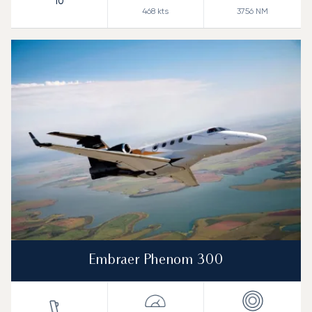
10
468
kts
3756
NM
Embraer Phenom 300