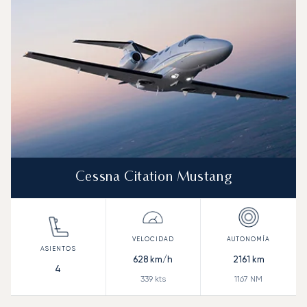
Autonomía (NM)
Cessna Citation Mustang
628
km/h
2161
km
4
339
kts
1167
NM